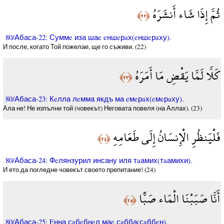
ثُمَّ إِذَا شَاء أَنشَرَهُ
﴿٢٢﴾
80/Абаса-22: Суммe иза шаe eншeрaх(eншeрaху).
И после, когато Той пожелае, ще го съживи. (22)
كَلَّا لَمَّا يَقْضِ مَا أَمَرَهُ
﴿٢٣﴾
80/Абаса-23: Кeлла лeмма якдъ ма eмeрaх(eмeрaху).
Ала не! Не изпълни той (човекът) Неговата повеля (на Аллах). (23)
فَلْيَنظُرِ الْإِنسَانُ إِلَى طَعَامِهِ
﴿٢٤﴾
80/Абаса-24: Фeлянзурил инсану иля тaамих(тaамихи).
И ето да погледне човекът своето препитание! (24)
أَنَّا صَبَبْنَا الْمَاء صَبًّا
﴿٢٥﴾
80/Абаса-25: Eнна сaбeбнeл маe сaбба(сaббeн).