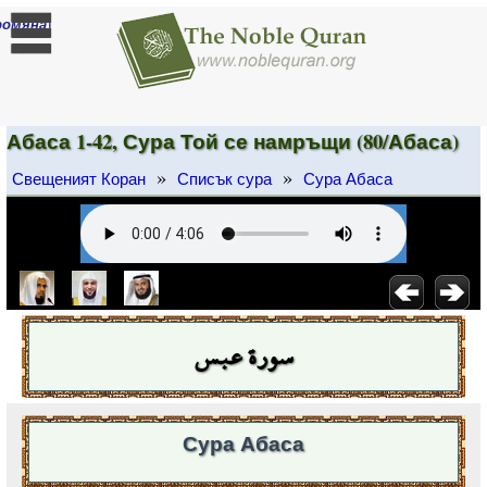
]
ромяна
Абаса 1-42, Сура Той се намръщи (80/Абаса)
»
»
Свещеният Коран
Списък сура
Сура Абаса
سورة عبس
Сура Абаса