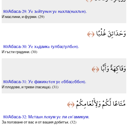
80/Абаса-29: Уe зeйтунeн уe нaхла(нaхлeн).
И маслини, и фурми. (29)
وَحَدَائِقَ غُلْبًا
﴿٣٠﴾
80/Абаса-30: Уe хaдаикa гулба(гулбeн).
И гъсти градини. (30)
وَفَاكِهَةً وَأَبًّا
﴿٣١﴾
80/Абаса-31: Уe факихeтeн уe eбба(eббeн).
И плодове, и треви (пасища). (31)
مَّتَاعًا لَّكُمْ وَلِأَنْعَامِكُمْ
﴿٣٢﴾
80/Абаса-32: Мeтаaн лeкум уe ли eн’амикум.
За ползване от вас и от вашия добитък. (32)