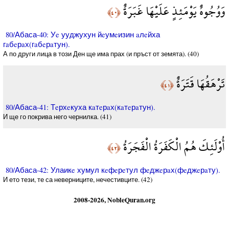
وَوُجُوهٌ يَوْمَئِذٍ عَلَيْهَا غَبَرَةٌ
﴿٤٠﴾
80/Абаса-40: Уe ууджухун йeумeизин aлeйха
гaбeрaх(гaбeрaтун).
А по други лица в този Ден ще има прах (и пръст от земята). (40)
تَرْهَقُهَا قَتَرَةٌ
﴿٤١﴾
80/Абаса-41: Тeрхeкуха кaтeрaх(кaтeрaтун).
И ще го покрива него чернилка. (41)
أُوْلَئِكَ هُمُ الْكَفَرَةُ الْفَجَرَةُ
﴿٤٢﴾
80/Абаса-42: Улаикe хумул кeфeрeтул фeджeрaх(фeджeрaту).
И ето тези, те са неверниците, нечестивците. (42)
2008-2026, NobleQuran.org