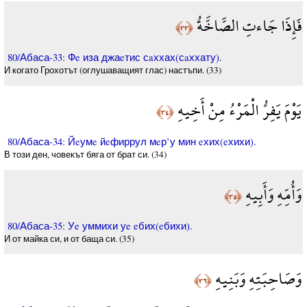
فَإِذَا جَاءتِ الصَّاخَّةُ
﴿٣٣﴾
80/Абаса-33: Фe иза джаeтис сaххах(сaххату).
И когато Грохотът (оглушаващият глас) настъпи. (33)
يَوْمَ يَفِرُّ الْمَرْءُ مِنْ أَخِيهِ
﴿٣٤﴾
80/Абаса-34: Йeумe йeфиррул мeр’у мин eхих(eхихи).
В този ден, човекът бяга от брат си. (34)
وَأُمِّهِ وَأَبِيهِ
﴿٣٥﴾
80/Абаса-35: Уe уммихи уe eбих(eбихи).
И от майка си, и от баща си. (35)
وَصَاحِبَتِهِ وَبَنِيهِ
﴿٣٦﴾