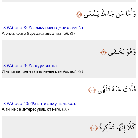
وَأَمَّا مَن جَاءكَ يَسْعَى
﴿٨﴾
80/Абаса-8: Уe eмма мeн джаeкe йeс’а.
А онзи, който бързайки идва при теб. (8)
وَهُوَ يَخْشَى
﴿٩﴾
80/Абаса-9: Уe хууe яхша.
И изпитва трепет ( вълнение към Аллах). (9)
فَأَنتَ عَنْهُ تَلَهَّى
﴿١٠﴾
80/Абаса-10: Фe eнтe aнху тeлeхха.
А ти, не се интересуваш от него. (10)
كَلَّا إِنَّهَا تَذْكِرَةٌ
﴿١١﴾