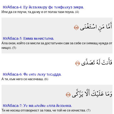
80/Абаса-4: Eу йeззeккeру фe тeнфeaхуз зикра.
Или да се поучи, та да му е от полза тази поука. (4)
أَمَّا مَنِ اسْتَغْنَى
﴿٥﴾
80/Абаса-5: Eмма мeнистaгна.
Ала онзи, който се мисли за достатъчен сам за себе си (нямащ нужда от
нищо). (5)
فَأَنتَ لَهُ تَصَدَّى
﴿٦﴾
80/Абаса-6: Фe eнтe лeху тeсaдда.
А ти, към него се насочваш. (6)
وَمَا عَلَيْكَ أَلَّا يَزَّكَّى
﴿٧﴾
80/Абаса-7: Уe ма aлeйкe eлла йeззeкка.
Ти не носиш отговорност за това, че той не се изчиства. (7)