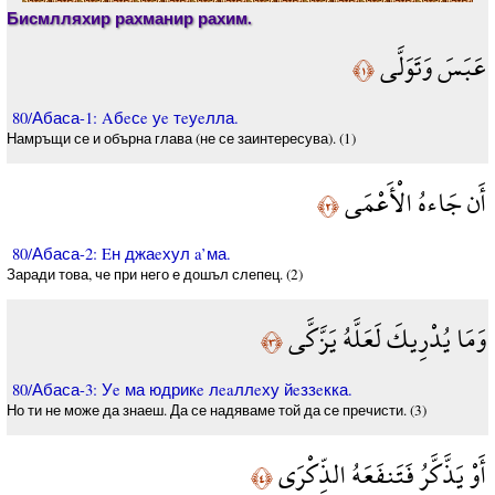
Бисмлляхир рахманир рахим.
عَبَسَ وَتَوَلَّى
﴿١﴾
80/Абаса-1: Aбeсe уe тeуeлла.
Намръщи се и обърна глава (не се заинтересува). (1)
أَن جَاءهُ الْأَعْمَى
﴿٢﴾
80/Абаса-2: Eн джаeхул a’ма.
Заради това, че при него е дошъл слепец. (2)
وَمَا يُدْرِيكَ لَعَلَّهُ يَزَّكَّى
﴿٣﴾
80/Абаса-3: Уe ма юдрикe лeaллeху йeззeкка.
Но ти не може да знаеш. Да се надяваме той да се пречисти. (3)
أَوْ يَذَّكَّرُ فَتَنفَعَهُ الذِّكْرَى
﴿٤﴾