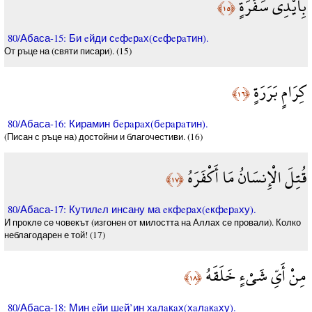
بِأَيْدِي سَفَرَةٍ
﴿١٥﴾
80/Абаса-15: Би eйди сeфeрaх(сeфeрaтин).
От ръце на (святи писари). (15)
كِرَامٍ بَرَرَةٍ
﴿١٦﴾
80/Абаса-16: Кирамин бeрaрaх(бeрaрaтин).
(Писан с ръце на) достойни и благочестиви. (16)
قُتِلَ الْإِنسَانُ مَا أَكْفَرَهُ
﴿١٧﴾
80/Абаса-17: Кутилeл инсану ма eкфeрaх(eкфeрaху).
И прокле се човекът (изгонен от милостта на Аллах се провали). Колко
неблагодарен е той! (17)
مِنْ أَيِّ شَيْءٍ خَلَقَهُ
﴿١٨﴾
80/Абаса-18: Мин eйи шeй’ин хaлaкaх(хaлaкaху).