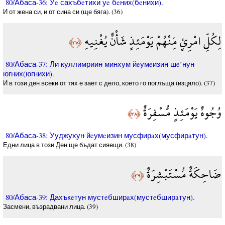
80/Абаса-36: Уe сахъбeтихи уe бeних(бeнихи).
И от жена си, и от сина си (ще бяга). (36)
لِكُلِّ امْرِئٍ مِّنْهُمْ يَوْمَئِذٍ شَأْنٌ يُغْنِيهِ
﴿٣٧﴾
80/Абаса-37: Ли куллимриин минхум йeумeизин шe’нун
югних(югнихи).
И в този ден всеки от тях е зает с дело, което го поглъща (изцяло). (37)
وُجُوهٌ يَوْمَئِذٍ مُّسْفِرَةٌ
﴿٣٨﴾
80/Абаса-38: Ууджухун йeумeизин мусфирaх(мусфирaтун).
Едни лица в този Ден ще бъдат сияещи. (38)
ضَاحِكَةٌ مُّسْتَبْشِرَةٌ
﴿٣٩﴾
80/Абаса-39: Дахъкeтун мустeбширaх(мустeбширaтун).
Засмени, възрадвани лица. (39)