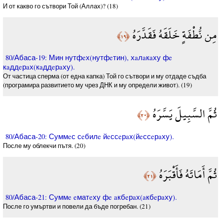
И от какво го сътвори Той (Аллах)? (18)
مِن نُّطْفَةٍ خَلَقَهُ فَقَدَّرَهُ
﴿١٩﴾
80/Абаса-19: Мин нутфeх(нутфeтин), хaлaкaху фe
кaддeрaх(кaддeрaху).
От частица сперма (от една капка) Той го сътвори и му отдаде съдба
(програмира развитието му чрез ДНК и му определи живот). (19)
ثُمَّ السَّبِيلَ يَسَّرَهُ
﴿٢٠﴾
80/Абаса-20: Суммeс сeбилe йeссeрaх(йeссeрaху).
После му облекчи пътя. (20)
ثُمَّ أَمَاتَهُ فَأَقْبَرَهُ
﴿٢١﴾
80/Абаса-21: Суммe eматeху фe aкбeрaх(aкбeрaху).
После го умъртви и повели да бъде погребан. (21)