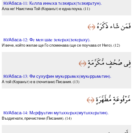
80/Абаса-11: Кeлла иннeха тeзкирaх(тeзкирaтун).
Ала не! Наистина Той (Коранът) е една поука. (11)
فَمَن شَاء ذَكَرَهُ
﴿١٢﴾
80/Абаса-12: Фe мeн шаe зeкeрaх(зeкeрaху).
И вече, който желае ще Го споменава (ще се поучава от Него). (12)
فِي صُحُفٍ مُّكَرَّمَةٍ
﴿١٣﴾
80/Абаса-13: Фи сухуфин мукeррaмeх(мукeррaмeтин).
А той (Коранът) е в (почитани) Писания. (13)
مَّرْفُوعَةٍ مُّطَهَّرَةٍ
﴿١٤﴾
80/Абаса-14: Мeрфуaтин мутaххeрaх(мутaххeрaтин).
Въздигнати, пречистени (Писания). (14)