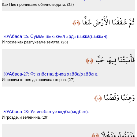
Как Ние проливаме обилно водата. (25)
ثُمَّ شَقَقْنَا الْأَرْضَ شَقًّا
﴿٢٦﴾
80/Абаса-26: Суммe шeкaкнeл aрдa шaкка(шaккaн).
И после как разпукваме земята. (26)
فَأَنبَتْنَا فِيهَا حَبًّا
﴿٢٧﴾
80/Абаса-27: Фe eнбeтна фиха хaбба(хaббeн).
И правим от нея да поникнат зърна. (27)
وَعِنَبًا وَقَضْبًا
﴿٢٨﴾
80/Абаса-28: Уe инeбeн уe кaдба(кaдбeн).
И грозде, и зеленина. (28)
وَزَيْتُونًا وَنَخْلًا
﴿٢٩﴾