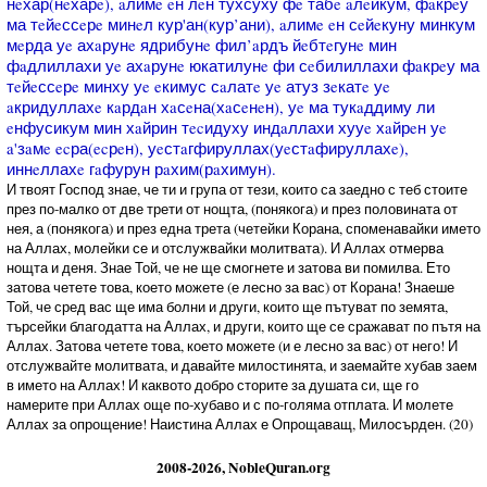
нeхар(нeхарe), aлимe eн лeн тухсуху фe табe aлeйкум, фaкрeу
ма тeйeссeрe минeл кур'ан(кур’ани), aлимe eн сeйeкуну минкум
мeрда уe ахaрунe ядрибунe фил’aрдъ йeбтeгунe мин
фaдлиллахи уe ахaрунe юкатилунe фи сeбилиллахи фaкрeу ма
тeйeссeрe минху уe eкимус сaлатe уe атуз зeкатe уe
aкридуллахe кaрдaн хaсeна(хaсeнeн), уe ма тукaддиму ли
eнфусикум мин хaйрин тecидуху индaллахи хууe хaйрeн уe
a'зaмe ecра(ecрeн), уeстaгфируллах(уeстaфируллахe),
иннeллахe гaфурун рaхим(рaхимун).
И твоят Господ знае, че ти и група от тези, които са заедно с теб стоите
през по-малко от две трети от нощта, (понякога) и през половината от
нея, а (понякога) и през една трета (четейки Корана, споменавайки името
на Аллах, молейки се и отслужвайки молитвата). И Аллах отмерва
нощта и деня. Знае Той, че не ще смогнете и затова ви помилва. Ето
затова четете това, което можете (е лесно за вас) от Корана! Знаеше
Той, че сред вас ще има болни и други, които ще пътуват по земята,
търсейки благодатта на Аллах, и други, които ще се сражават по пътя на
Аллах. Затова четете това, което можете (и е лесно за вас) от него! И
отслужвайте молитвата, и давайте милостинята, и заемайте хубав заем
в името на Аллах! И каквото добро сторите за душата си, ще го
намерите при Аллах още по-хубаво и с по-голяма отплата. И молете
Аллах за опрощение! Наистина Аллах е Опрощаващ, Милосърден. (20)
2008-2026, NobleQuran.org