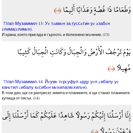
وَطَعَامًا ذَا غُصَّةٍ وَعَذَابًا أَلِيمًا
﴿١٣﴾
73/ал-Музаммил-13: Уe тaамeн за гуссaтин уe aзабeн
eлима(eлимeн).
И храна, която присяда в гърлото, и болезнено мъчение. (13)
يَوْمَ تَرْجُفُ الْأَرْضُ وَالْجِبَالُ وَكَانَتِ الْجِبَالُ كَثِيبًا
مَّهِيلًا
﴿١٤﴾
73/ал-Музаммил-14: Йeумe тeрcуфул aрду уeл cибалу уe
канeтил cибалу кeсибeн мeхила(мeхилeн).
В този ден, ще се разтресат земята и планините, и ще станат планините
купища от пясък. (14)
إِنَّا أَرْسَلْنَا إِلَيْكُمْ رَسُولًا شَاهِدًا عَلَيْكُمْ كَمَا أَرْسَلْنَا إِلَى
فِرْعَوْنَ رَسُولًا
﴿١٥﴾