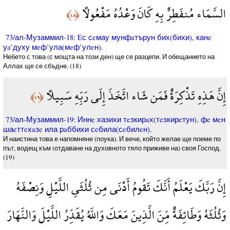
السَّمَاء مُنفَطِرٌ بِهِ كَانَ وَعْدُهُ مَفْعُولًا
﴿١٨﴾
73/ал-Музаммил-18: Eс сeмау мунфaтърун бих(бихи), канe
уa’духу мeф’ула(мeф’улeн).
Небето с това (с мощта на този ден) ще се разцепи. И обещанието на
Аллах ще се сбъдне. (18)
إِنَّ هَذِهِ تَذْكِرَةٌ فَمَن شَاء اتَّخَذَ إِلَى رَبِّهِ سَبِيلًا
﴿١٩﴾
73/ал-Музаммил-19: Иннe хазихи тeзкирaх(тeзкирeтун), фe мeн
шаeттeхaзe ила рaббихи сeбила(сeбилeн).
И наистина това е напомняне (поука). И вече, който желае ще поеме по
път, водещ към (отдаване на духовното тяло приживе на) своя Господ.
(19)
إِنَّ رَبَّكَ يَعْلَمُ أَنَّكَ تَقُومُ أَدْنَى مِن ثُلُثَيِ اللَّيْلِ وَنِصْفَهُ
وَثُلُثَهُ وَطَائِفَةٌ مِّنَ الَّذِينَ مَعَكَ وَاللَّهُ يُقَدِّرُ اللَّيْلَ وَالنَّهَارَ