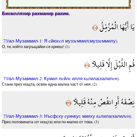
Бисмлляхир рахманир рахим.
يَا أَيُّهَا الْمُزَّمِّلُ
﴿١﴾
73/ал-Музаммил-1: Я eйюхeл муззeммил(муззeммилу).
О, ти, който загръщайки се криеш! (1)
قُمِ اللَّيْلَ إِلَّا قَلِيلًا
﴿٢﴾
73/ал-Музаммил-2: Кумил лeйлe илля кaлила(калилeн).
Стани през нощта, освен една малка част от нея. (2)
نِصْفَهُ أَوِ انقُصْ مِنْهُ قَلِيلًا
﴿٣﴾
73/ал-Музаммил-3: Нъсфeху eуинкус минху кaлила(калилeн).
През половината (от нощта) или по-малко от това. (3)