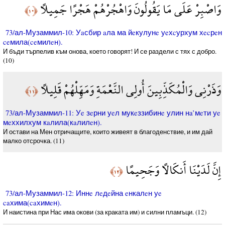
وَاصْبِرْ عَلَى مَا يَقُولُونَ وَاهْجُرْهُمْ هَجْرًا جَمِيلًا
﴿١٠﴾
73/ал-Музаммил-10: Уaсбир aла ма йeкулунe уeхcурхум хecрeн
ceмила(ceмилeн).
И бъди търпелив към онова, което говорят! И се раздели с тях с добро.
(10)
وَذَرْنِي وَالْمُكَذِّبِينَ أُولِي النَّعْمَةِ وَمَهِّلْهُمْ قَلِيلًا
﴿١١﴾
73/ал-Музаммил-11: Уe зeрни уeл мукeззибинe улин нa’мeти уe
мeххилхум кaлила(кaлилeн).
И остави на Мен отричащите, които живеят в благоденствие, и им дай
малко отсрочка. (11)
إِنَّ لَدَيْنَا أَنكَالًا وَجَحِيمًا
﴿١٢﴾
73/ал-Музаммил-12: Иннe лeдeйна eнкалeн уe
caхима(caхимeн).
И наистина при Нас има окови (за краката им) и силни пламъци. (12)