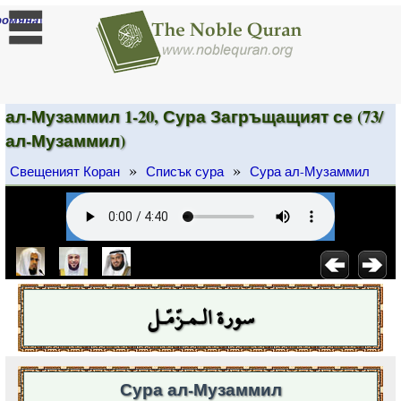
]
ромяна
ал-Музаммил 1-20, Сура Загръщащият се (73/
ал-Музаммил)
»
»
Свещеният Коран
Списък сура
Сура ал-Музаммил
سورة الـمـزّمّـل
Сура ал-Музаммил