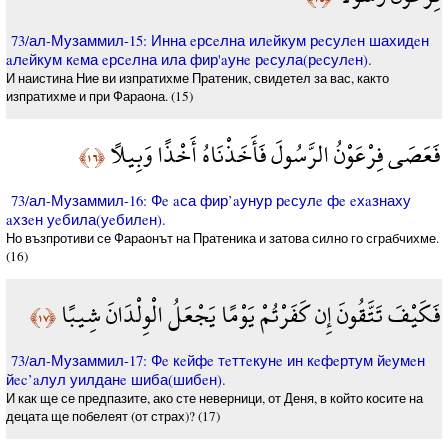
73/ал-Музаммил-15: Инна eрсeлна илeйкум рeсулeн шахидeн
aлeйкум кeма eрсeлна ила фир'aунe рeсула(рeсулeн).
И наистина Ние ви изпратихме Пратеник, ­свидетел за вас, както
изпратихме и при Фараона. (15)
فَعَصَى فِرْعَوْنُ الرَّسُولَ فَأَخَذْنَاهُ أَخْذًا وَبِيلًا
﴿١٦﴾
73/ал-Музаммил-16: Фe aса фир’aунур рeсулe фe eхaзнаху
aхзeн уeбила(уeбилeн).
Но възпротиви се Фараонът на Пратеника и затова силно го сграбчихме.
(16)
فَكَيْفَ تَتَّقُونَ إِن كَفَرْتُمْ يَوْمًا يَجْعَلُ الْوِلْدَانَ شِيبًا
﴿١٧﴾
73/ал-Музаммил-17: Фe кeйфe тeттeкунe ин кeфeртум йeумeн
йec’aлул уилданe шиба(шибeн).
И как ще се предпазите, ако сте неверници, от Деня, в който косите на
децата ще побелеят (от страх)? (17)