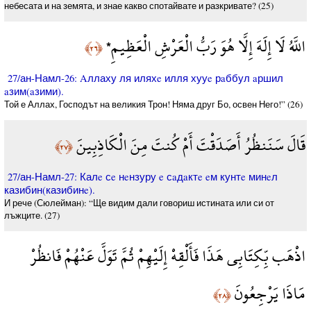
небесата и на земята, и знае какво спотайвате и разкривате? (25)
اللَّهُ لَا إِلَهَ إِلَّا هُوَ رَبُّ الْعَرْشِ الْعَظِيمِ*
﴿٢٦﴾
27/ан-Намл-26: Aллаху ля иляхe илля хууe рaббул aршил
aзим(aзими).
Той е Аллах, Господът на великия Трон! Няма друг Бо, освен Него­!” (26)
قَالَ سَنَنظُرُ أَصَدَقْتَ أَمْ كُنتَ مِنَ الْكَاذِبِينَ
﴿٢٧﴾
27/ан-Намл-27: Калe сe нeнзуру e сaдaктe eм кунтe минeл
казибин(казибинe).
И рече (Сюлейман): “Ще видим дали говориш истината или си от
лъжците. (27)
اذْهَب بِّكِتَابِي هَذَا فَأَلْقِهْ إِلَيْهِمْ ثُمَّ تَوَلَّ عَنْهُمْ فَانظُرْ
مَاذَا يَرْجِعُونَ
﴿٢٨﴾