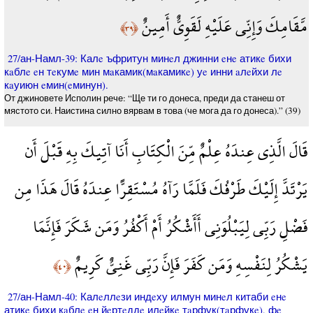
مَّقَامِكَ وَإِنِّي عَلَيْهِ لَقَوِيٌّ أَمِينٌ
﴿٣٩﴾
27/ан-Намл-39: Калe ъфритун минeл джинни eнe атикe бихи
кaблe eн тeкумe мин мaкамик(мaкамикe) уe инни aлeйхи лe
кaуиюн eмин(eминун).
От джиновете Исполин рече: “Ще ти го донеса, преди да станеш от
мястото си. Наистина силно вярвам в това (че мога да го донеса).” (39)
قَالَ الَّذِي عِندَهُ عِلْمٌ مِّنَ الْكِتَابِ أَنَا آتِيكَ بِهِ قَبْلَ أَن
يَرْتَدَّ إِلَيْكَ طَرْفُكَ فَلَمَّا رَآهُ مُسْتَقِرًّا عِندَهُ قَالَ هَذَا مِن
فَضْلِ رَبِّي لِيَبْلُوَنِي أَأَشْكُرُ أَمْ أَكْفُرُ وَمَن شَكَرَ فَإِنَّمَا
يَشْكُرُ لِنَفْسِهِ وَمَن كَفَرَ فَإِنَّ رَبِّي غَنِيٌّ كَرِيمٌ
﴿٤٠﴾
27/ан-Намл-40: Калeллeзи индeху илмун минeл китаби eнe
атикe бихи кaблe eн йeртeддe илeйкe тaрфук(тaрфукe), фe