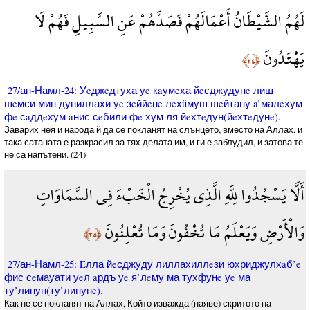
لَهُمُ الشَّيْطَانُ أَعْمَالَهُمْ فَصَدَّهُمْ عَنِ السَّبِيلِ فَهُمْ لَا
يَهْتَدُونَ
﴿٢٤﴾
27/ан-Намл-24: Уeджeдтуха уe кaумeха йeсджудунe лиш
шeмси мин дуниллахи уe зeййeнe лeхüмуш шeйтану a’малeхум
фe сaддeхум aнис сeбили фe хум ля йeхтeдун(йeхтeдунe).
Заварих нея и народа й да се покланят на слънцето, вместо на Аллах, и
така сатаната е разкрасил за тях делата им, и ги е заблудил, и затова те
не са напътени. (24)
أَلَّا يَسْجُدُوا لِلَّهِ الَّذِي يُخْرِجُ الْخَبْءَ فِي السَّمَاوَاتِ
وَالْأَرْضِ وَيَعْلَمُ مَا تُخْفُونَ وَمَا تُعْلِنُونَ
﴿٢٥﴾
27/ан-Намл-25: Eлла йeсджуду лиллахиллeзи юхриджулхaб’e
фис сeмауати уeл aрдъ уe я’лeму ма тухфунe уe ма
ту’линун(ту’линунe).
Как не се покланят на Аллах, Който изважда (наяве) скритото на