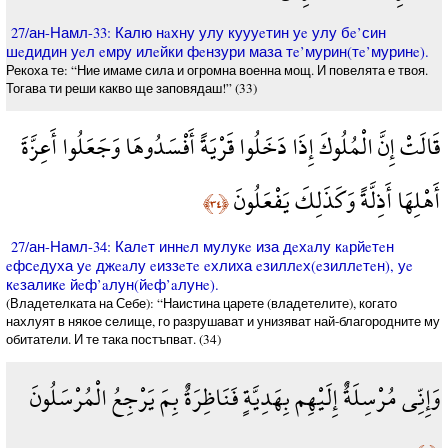
27/ан-Намл-33: Калю нaхну улу куууeтин уe улу бe’син
шeдидин уeл eмру илeйки фeнзури маза тe’мурин(тe’муринe).
Рекоха те: “Ние имаме сила и огромна военна мощ. И повелята е твоя.
Тогава ти реши какво ще заповядаш!” (33)
قَالَتْ إِنَّ الْمُلُوكَ إِذَا دَخَلُوا قَرْيَةً أَفْسَدُوهَا وَجَعَلُوا أَعِزَّةَ
أَهْلِهَا أَذِلَّةً وَكَذَلِكَ يَفْعَلُونَ
﴿٣٤﴾
27/ан-Намл-34: Калeт иннeл мулукe иза дeхaлу кaрйeтeн
eфсeдуха уe джeaлу eиззeтe eхлиха eзиллeх(eзиллeтeн), уe
кeзаликe йeф’aлун(йeф’aлунe).
(Владетелката на Себе): “Наистина царете (владетелите), когато
нахлуят в някое селище, го разрушават и унизяват най-благородните му
обитатели. И те така постъпват. (34)
وَإِنِّي مُرْسِلَةٌ إِلَيْهِم بِهَدِيَّةٍ فَنَاظِرَةٌ بِمَ يَرْجِعُ الْمُرْسَلُونَ