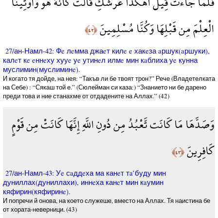
فَلَمَّا جَاءتْ قِيلَ أَهَكَذَا عَرْشُكِ قَالَتْ كَأَنَّهُ هُوَ وَأُوتِينَا
الْعِلْمَ مِن قَبْلِهَا وَكُنَّا مُسْلِمِينَ
﴿٤٢﴾
27/ан-Намл-42: Фe лeмма джаeт килe e хакeза aршук(aршуки),
калeт кe eннeху хууe уe утинeл илмe мин кaблиха уe кунна
муслимин(муслиминe).
И когато тя дойде, на нея: “Такъв ли бе твоят трон?” Рече (Владетелката
на Себе) : “Сякаш той е.” (Сюлейман си каза:) “Знанието ни бе дарено
преди това и ние станахме от отдадените на Аллах.” (42)
وَصَدَّهَا مَا كَانَت تَّعْبُدُ مِن دُونِ اللَّهِ إِنَّهَا كَانَتْ مِن قَوْمٍ
كَافِرِينَ
﴿٤٣﴾
27/ан-Намл-43: Уe сaддeха ма канeт тa’буду мин
дуниллах(дуниллахи), иннeха канeт мин кaумин
кяфирин(кяфиринe).
И попречи й онова, на което служеше, вместо на Аллах. Тя наистина бе
от хората-неверници. (43)