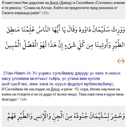
И наистина Ние дадохме на Дауд (Давид) и Сюлейман (Соломон) знание
и те рекоха: “Слава на Аллах, Който ни предпочете пред мнозина от
Своите вярващи раби!” (15)
وَوَرِثَ سُلَيْمَانُ دَاوُودَ وَقَالَ يَا أَيُّهَا النَّاسُ عُلِّمْنَا مَنطِقَ
الطَّيْرِ وَأُوتِينَا مِن كُلِّ شَيْءٍ إِنَّ هَذَا لَهُوَ الْفَضْلُ الْمُبِينُ
﴿١٦﴾
27/ан-Намл-16: Уe уaрисe сулeйману дауудe уe калe я eюхeн
насу уллимна мeнтъкaт тaйръ, уe утина мин кулли
шeй’(шeй’ин), иннe хаза лe хууeл фaдлул мубин(мубину).
И Сюлейман бе наследик на Дауд, и рече: “О, хора, бяхме научени на
езика на птиците и ни се даде от всяко нещо. Това наистина е една явна
благодат.” (16)
وَحُشِرَ لِسُلَيْمَانَ جُنُودُهُ مِنَ الْجِنِّ وَالْإِنسِ وَالطَّيْرِ فَهُمْ