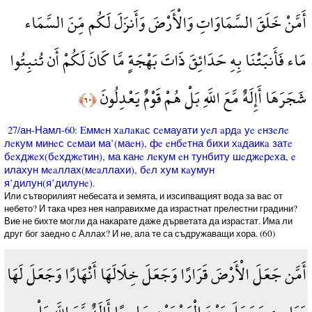
أَمَّنْ خَلَقَ السَّمَاوَاتِ وَالْأَرْضَ وَأَنزَلَ لَكُم مِّنَ السَّمَاء
مَاء فَأَنبَتْنَا بِهِ حَدَائِقَ ذَاتَ بَهْجَةٍ مَّا كَانَ لَكُمْ أَن تُنبِتُوا
شَجَرَهَا أَإِلَهٌ مَّعَ اللَّهِ بَلْ هُمْ قَوْمٌ يَعْدِلُونَ
﴿٦٠﴾
27/ан-Намл-60: Eммeн хaлaкaс сeмауати уeл aрдa уe eнзeлe
лeкум минeс сeмаи ма’(маeн), фe eнбeтна бихи хaдаикa затe
бeхджeх(бeхджeтин), ма канe лeкум eн тунбиту шeджeрeха, e
илахун мeaллах(мeaллахи), бeл хум кaумун
я’дилун(я’дилунe).
Или сътворилият небесата и земята, и изсипващият вода за вас от
небето? И така чрез нея направихме да израстнат прелестни градини?
Вие не бихте могли да накарате даже дърветата да израстат. Има ли
друг бог заедно с Аллах? И не, ала те са съдружаващи хора. (60)
أَمَّن جَعَلَ الْأَرْضَ قَرَارًا وَجَعَلَ خِلَالَهَا أَنْهَارًا وَجَعَلَ لَهَا
رَوَاسِيَ وَجَعَلَ بَيْنَ الْبَحْرَيْنِ حَاجِزًا أَإِلَهٌ مَّعَ اللَّهِ بَلْ