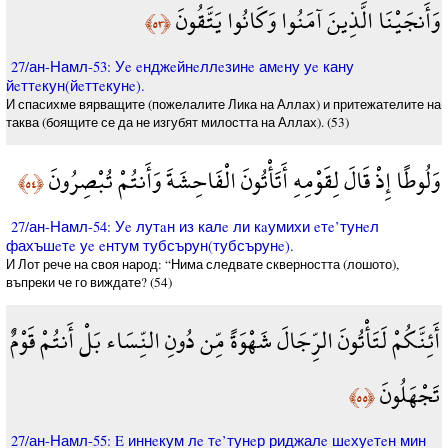
وَأَنجَيْنَا الَّذِينَ آمَنُوا وَكَانُوا يَتَّقُونَ
﴿٥٣﴾
27/ан-Намл-53: Уe eнджeйнeллeзинe амeну уe кану
йeттeкун(йeттeкунe).
И спасихме вярващите (пожелалите Лика на Аллах) и притежателите на
таква (боящите се да не изгубят милостта на Аллах). (53)
وَلُوطًا إِذْ قَالَ لِقَوْمِهِ أَتَأْتُونَ الْفَاحِشَةَ وَأَنتُمْ تُبْصِرُونَ
﴿٥٤﴾
27/ан-Намл-54: Уe лутaн из калe ли кaумихи eтe’тунeл
фахъшeтe уe eнтум тубсърун(тубсърунe).
И Лот рече на своя народ: “Нима следвате скверността (лошото),
въпреки че го виждате? (54)
أَئِنَّكُمْ لَتَأْتُونَ الرِّجَالَ شَهْوَةً مِّن دُونِ النِّسَاء بَلْ أَنتُمْ قَوْمٌ
تَجْهَلُونَ
﴿٥٥﴾
27/ан-Намл-55: E иннeкум лe тe’тунeр риджалe шeхуeтeн мин