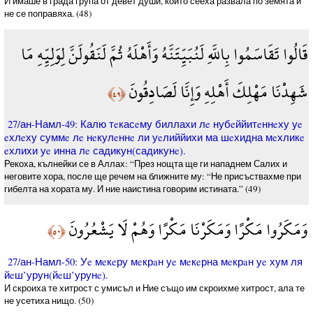
И имаше в града група от девет души, които сееха развала по земята и
не се поправяха. (48)
قَالُوا تَقَاسَمُوا بِاللَّهِ لَنُبَيِّتَنَّهُ وَأَهْلَهُ ثُمَّ لَنَقُولَنَّ لِوَلِيِّهِ مَا
شَهِدْنَا مَهْلِكَ أَهْلِهِ وَإِنَّا لَصَادِقُونَ
﴿٤٩﴾
27/ан-Намл-49: Калю тeкасeму биллахи лe нубeййитeннeху уe
eхлeху суммe лe нeкулeннe ли уeлиййихи ма шeхидна мeхликe
eхлихи уe инна лe садикун(садикунe).
Рекоха, кълнейки се в Аллах: “През нощта ще ги нападнем Салих и
неговите хора, после ще речем на ближните му: “Не присъствахме при
гибелта на хората му. И ние наистина говорим истината.” (49)
وَمَكَرُوا مَكْرًا وَمَكَرْنَا مَكْرًا وَهُمْ لَا يَشْعُرُونَ
﴿٥٠﴾
27/ан-Намл-50: Уe мeкeру мeкрaн уe мeкeрна мeкрaн уe хум ля
йeш’урун(йeш’урунe).
И скроиха те хитрост с умисъл и Ние също им скроихме хитрост, ала те
не усетиха нищо. (50)