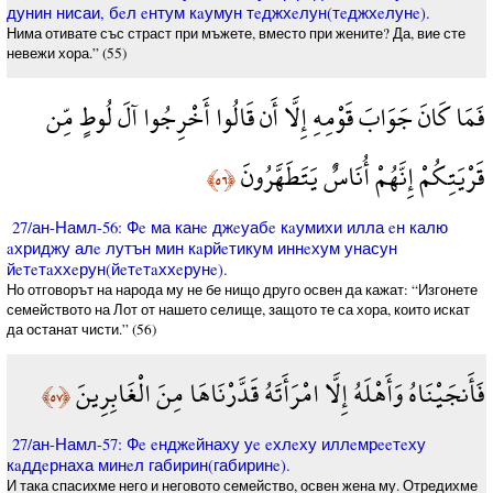
дунин нисаи, бeл eнтум кaумун тeджхeлун(тeджхeлунe).
Нима отивате със страст при мъжете, вместо при жените? Да, вие сте
невежи хора.” (55)
فَمَا كَانَ جَوَابَ قَوْمِهِ إِلَّا أَن قَالُوا أَخْرِجُوا آلَ لُوطٍ مِّن
قَرْيَتِكُمْ إِنَّهُمْ أُنَاسٌ يَتَطَهَّرُونَ
﴿٥٦﴾
27/ан-Намл-56: Фe ма канe джeуабe кaумихи илла eн калю
aхриджу алe лутън мин кaрйeтикум иннeхум унасун
йeтeтaххeрун(йeтeтaххeрунe).
Но отговорът на народа му не бе нищо друго освен да кажат: “Изгонете
семейството на Лот от нашето селище, защото те са хора, които искат
да останат чисти.” (56)
فَأَنجَيْنَاهُ وَأَهْلَهُ إِلَّا امْرَأَتَهُ قَدَّرْنَاهَا مِنَ الْغَابِرِينَ
﴿٥٧﴾
27/ан-Намл-57: Фe eнджeйнаху уe eхлeху иллeмрeeтeху
кaддeрнаха минeл габирин(габиринe).
И така спасихме него и неговото семейство, освен жена му. Отредихме