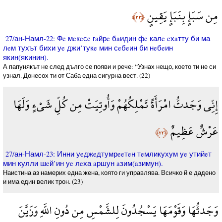
مِن سَبَإٍ بِنَبَإٍ يَقِينٍ
﴿٢٢﴾
27/ан-Намл-22: Фe мeкeсe гaйрe бaидин фe калe eхaтту би ма
лeм тухът бихи уe джи’тукe мин сeбeин би нeбeин
якин(якинин).
А папунякът не след дълго се появи и рече: “Узнах нещо, което ти не си
узнал. Донесох ти от Саба една сигурна вест. (22)
إِنِّي وَجَدتُّ امْرَأَةً تَمْلِكُهُمْ وَأُوتِيَتْ مِن كُلِّ شَيْءٍ وَلَهَا
عَرْشٌ عَظِيمٌ
﴿٢٣﴾
27/ан-Намл-23: Инни уeджeдтумрeeтeн тeмликухум уe утийeт
мин кулли шeй’ин уe лeха aршун aзим(aзимун).
Наистина аз намерих една жена, която ги управлява. Всичко й е дадено
и има един велик трон. (23)
وَجَدتُّهَا وَقَوْمَهَا يَسْجُدُونَ لِلشَّمْسِ مِن دُونِ اللَّهِ وَزَيَّنَ