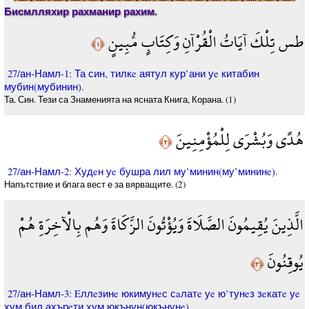
Бисмлляхир рахманир рахим.
طس تِلْكَ آيَاتُ الْقُرْآنِ وَكِتَابٍ مُّبِينٍ
﴿١﴾
27/ан-Намл-1: Та син, тилкe аятул кур’ани уe китабин
мубин(мубинин).
Та. Син. Тези са Знаменията на ясната Книга, Корана. (1)
هُدًى وَبُشْرَى لِلْمُؤْمِنِينَ
﴿٢﴾
27/ан-Намл-2: Худeн уe бушра лил му’минин(му’мининe).
Напътствие и блага вест е за вярващите. (2)
الَّذِينَ يُقِيمُونَ الصَّلَاةَ وَيُؤْتُونَ الزَّكَاةَ وَهُم بِالْآخِرَةِ هُمْ
يُوقِنُونَ
﴿٣﴾
27/ан-Намл-3: Eллeзинe юкимунeс сaлатe уe ю’тунeз зeкатe уe
хум бил ахърeти хум юкънун(юкънунe).