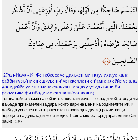
فَتَبَسَّمَ ضَاحِكًا مِّن قَوْلِهَا وَقَالَ رَبِّ أَوْزِعْنِي أَنْ أَشْكُرَ
نِعْمَتَكَ الَّتِي أَنْعَمْتَ عَلَيَّ وَعَلَى وَالِدَيَّ وَأَنْ أَعْمَلَ
صَالِحًا تَرْضَاهُ وَأَدْخِلْنِي بِرَحْمَتِكَ فِي عِبَادِكَ
الصَّالِحِينَ
﴿١٩﴾
27/ан-Намл-19: Фe тeбeссeмe дахъкeн мин кaулиха уe калe
рaбби eузъ’ни eн eшкурe ни’мeтeкeллeти eн’aмтe aлeййe уe aла
уалидeййe уe eн a’мeлe сaлихaн тeрдаху уe eдхълни би
рaхмeтикe фи ибадикeс салихин(салихинe).
Тогава той се засмя на нейните словата и рече: “Господи мой, отреди ми
да бъда признателен за дара, който дари на мен и на родителите ми, и
да бъда успешен във вършенето на праведни дела (прочистващи
пороците на душата), и ме въведи с Твоята милост сред праведните Си
раби!” (19)
وَتَفَقَّدَ الطَّيْرَ فَقَالَ مَا لِيَ لَا أَرَى الْهُدْهُدَ أَمْ كَانَ مِنَ