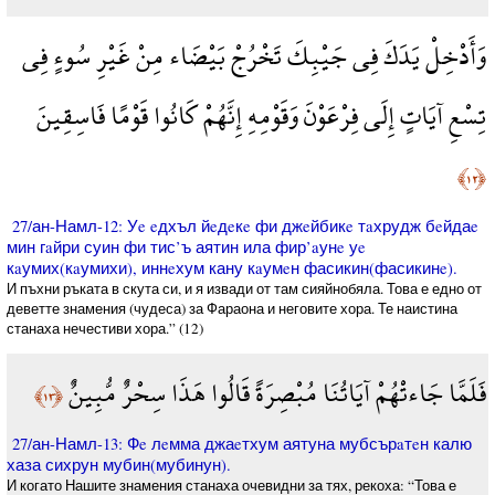
وَأَدْخِلْ يَدَكَ فِي جَيْبِكَ تَخْرُجْ بَيْضَاء مِنْ غَيْرِ سُوءٍ فِي
تِسْعِ آيَاتٍ إِلَى فِرْعَوْنَ وَقَوْمِهِ إِنَّهُمْ كَانُوا قَوْمًا فَاسِقِينَ
﴿١٢﴾
27/ан-Намл-12: Уe eдхъл йeдeкe фи джeйбикe тaхрудж бeйдаe
мин гaйри суин фи тис’ъ аятин ила фир’aунe уe
кaумих(кaумихи), иннeхум кану кaумeн фасикин(фасикинe).
И пъхни ръката в скута си, и я извади от там сияйнобяла. Това е едно­ от
деветте знамения (чудеса) за Фараона и неговите хора. Те наистина
станаха нечестиви хора.” (12)
فَلَمَّا جَاءتْهُمْ آيَاتُنَا مُبْصِرَةً قَالُوا هَذَا سِحْرٌ مُّبِينٌ
﴿١٣﴾
27/ан-Намл-13: Фe лeмма джаeтхум аятуна мубсърaтeн калю
хаза сихрун мубин(мубинун).
И когато Нашите знамения станаха очевидни за тях, рекоха: “Това е