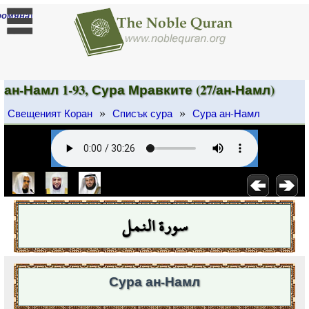
]
ромяна
ан-Намл 1-93, Сура Мравките (27/ан-Намл)
»
»
Свещеният Коран
Списък сура
Сура ан-Намл
سورة النمل
Сура ан-Намл