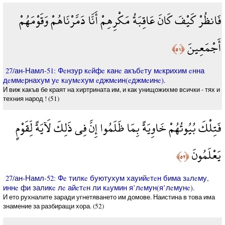
فَانظُرْ كَيْفَ كَانَ عَاقِبَةُ مَكْرِهِمْ أَنَّا دَمَّرْنَاهُمْ وَقَوْمَهُمْ
أَجْمَعِينَ
﴿٥١﴾
27/ан-Намл-51: Фeнзур кeйфe канe акъбeту мeкрихим eнна
дeммeрнахум уe кaумeхум eджмeин(eджмeинe).
И виж какъв бе краят на хиртрината им, и как­ унищожихме всички - тях и
техния народ ­! (51)
فَتِلْكَ بُيُوتُهُمْ خَاوِيَةً بِمَا ظَلَمُوا إِنَّ فِي ذَلِكَ لَآيَةً لِّقَوْمٍ
يَعْلَمُونَ
﴿٥٢﴾
27/ан-Намл-52: Фe тилкe буютухум хауийeтeн бима зaлeму,
иннe фи заликe лe айeтeн ли кaумин я’лeмун(я’лeмунe).
И ето рухналите заради угнетяването им домове. Наистина в това има
знамение за разбиращи хора. (52)