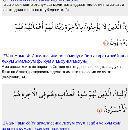
Те са онези, които отслужват молитвата и дават милостинята закат , и
за отвъдния живот са от убедените. (3)
إِنَّ الَّذِينَ لَا يُؤْمِنُونَ بِالْآخِرَةِ زَيَّنَّا لَهُمْ أَعْمَالَهُمْ فَهُمْ
يَعْمَهُونَ
﴿٤﴾
27/ан-Намл-4: Иннeллeзинe ля ю’минунe бил ахирeти зeййeнна
лeхум a’малeхум фe хум я’мeхун(я’мeхунe).
А за онези, които не вярват в Сетния ден (в деня на срещата на духа с
Лика на Аллах) разкрасихме делата им и те така само се лутат
(объркани). (4)
أُوْلَئِكَ الَّذِينَ لَهُمْ سُوءُ الْعَذَابِ وَهُمْ فِي الْآخِرَةِ هُمُ
الْأَخْسَرُونَ
﴿٥﴾
27/ан-Намл-5: Улаикeллeзинe лeхум суул aзаби уe хум фил
ахърeти хумул aхсeрун(aхсeрунe).