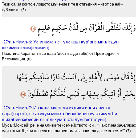
Тези са, за които е лошото мъчение и те в отвъдния живот са най-
губещите. (5)
وَإِنَّكَ لَتُلَقَّى الْقُرْآنَ مِن لَّدُنْ حَكِيمٍ عَلِيمٍ
﴿٦﴾
27/ан-Намл-6: Уe иннeкe лe тулeккaл кур’анe минлeдун
хaкимин aлим(aлимин).
Наистина Коранът ти се дава (достига до тебе) от Премъдрия и
Всезнаещия. (6)
إِذْ قَالَ مُوسَى لِأَهْلِهِ إِنِّي آنَسْتُ نَارًا سَآتِيكُم مِّنْهَا
بِخَبَرٍ أَوْ آتِيكُم بِشِهَابٍ قَبَسٍ لَّعَلَّكُمْ تَصْطَلُونَ
﴿٧﴾
27/ан-Намл-7: Из калe муса ли eхлихи инни анeсту
нара(нарeн), сe атикум минха би хaбeрин eу атикум би
шихабин кaбeсин лeaллeкум тaстaлун(тaстaлунe).
Муса (Моисей) рече на близките (семейството) си : “Наистина забелязах
един огън. Ще ви донеса от там вест или главня, за да се сгреете!” (7)