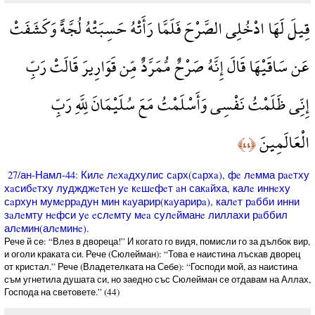
قِيلَ لَهَا ادْخُلِي الصَّرْحَ فَلَمَّا رَأَتْهُ حَسِبَتْهُ لُجَّةً وَكَشَفَتْ
عَن سَاقَيْهَا قَالَ إِنَّهُ صَرْحٌ مُّمَرَّدٌ مِّن قَوَارِيرَ قَالَتْ رَبِّ
إِنِّي ظَلَمْتُ نَفْسِي وَأَسْلَمْتُ مَعَ سُلَيْمَانَ لِلَّهِ رَبِّ
الْعَالَمِينَ
﴿٤٤﴾
27/ан-Намл-44: Килe лeхaдхулис сaрх(сaрхa), фe лeмма рaeтху
хaсибeтху луджджeтeн уe кeшeфeт aн сакaйха, калe иннeху
сaрхун мумeррaдун мин кaуарир(кaуарирa), калeт рaбби инни
зaлeмту нeфси уe eслeмту мea сулeйманe лиллахи рaббил
алeмин(алeминe).
Рече й се: “Влез в двореца!” И когато го видя, помисли го за дълбок вир,
и оголи краката си. Рече (Сюлейман): “Това е наистина лъскав дворец
от кристал.” Рече (Владетелката на Себе): “Господи мой, аз наистина
съм угнетила душата си, но заедно със Сюлейман се отдавам на Аллах,
Господа на световете.” (44)