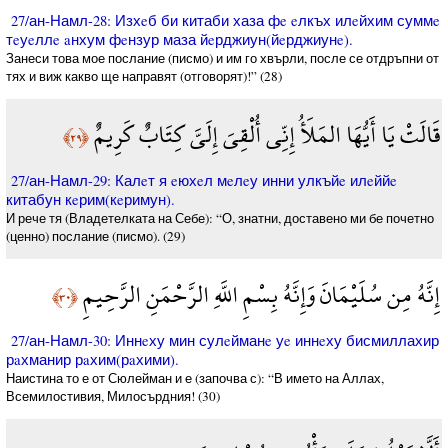
27/ан-Намл-28: Изхeб би китаби хаза фe eлкъх илeйхим суммe
тeуeллe aнхум фeнзур маза йeрджиун(йeрджиунe).
Занеси това мое послание (писмо) и им го хвърли, после се отдръпни от
тях и виж какво ще направят (отговорят)!” (28)
قَالَتْ يَا أَيُّهَا المَلَأُ إِنِّي أُلْقِيَ إِلَيَّ كِتَابٌ كَرِيمٌ
﴿٢٩﴾
27/ан-Намл-29: Калeт я eюхeл мeлeу инни улкъйe илeййe
китабун кeрим(кeримун).
И рече тя (Владетелката на Себе): “О, знатни, доставено ми бе почетно
(ценно) послание (писмо). (29)
إِنَّهُ مِن سُلَيْمَانَ وَإِنَّهُ بِسْمِ اللَّهِ الرَّحْمَنِ الرَّحِيمِ
﴿٣٠﴾
27/ан-Намл-30: Иннeху мин сулeйманe уe иннeху бисмиллахир
рaхманир рaхим(рaхими).
Наистина то е от Сюлейман и е (започва с): “В името на Аллах,
Всемилостивия, Милосърдния! (30)