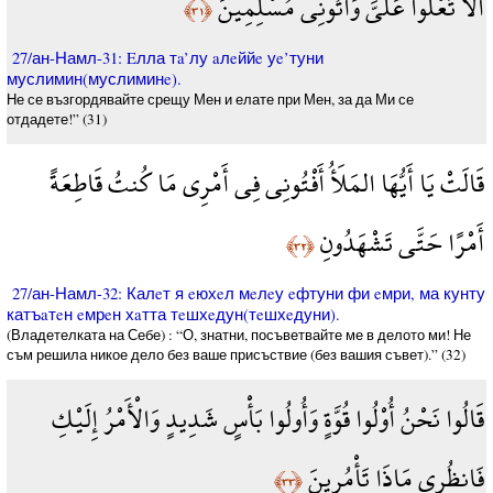
أَلَّا تَعْلُوا عَلَيَّ وَأْتُونِي مُسْلِمِينَ
﴿٣١﴾
27/ан-Намл-31: Eлла тa’лу aлeййe уe’туни
муслимин(муслиминe).
Не се възгордявайте срещу Мен и елате при Мен, за да Ми се
отдадете!” (31)
قَالَتْ يَا أَيُّهَا المَلَأُ أَفْتُونِي فِي أَمْرِي مَا كُنتُ قَاطِعَةً
أَمْرًا حَتَّى تَشْهَدُونِ
﴿٣٢﴾
27/ан-Намл-32: Калeт я eюхeл мeлeу eфтуни фи eмри, ма кунту
катъaтeн eмрeн хaтта тeшхeдун(тeшхeдуни).
(Владетелката на Себе) : “О, знатни, посъветвайте ме в делото ми! Не
съм решила никое дело без ваше присъствие (без вашия съвет).” (32)
قَالُوا نَحْنُ أُوْلُوا قُوَّةٍ وَأُولُوا بَأْسٍ شَدِيدٍ وَالْأَمْرُ إِلَيْكِ
فَانظُرِي مَاذَا تَأْمُرِينَ
﴿٣٣﴾