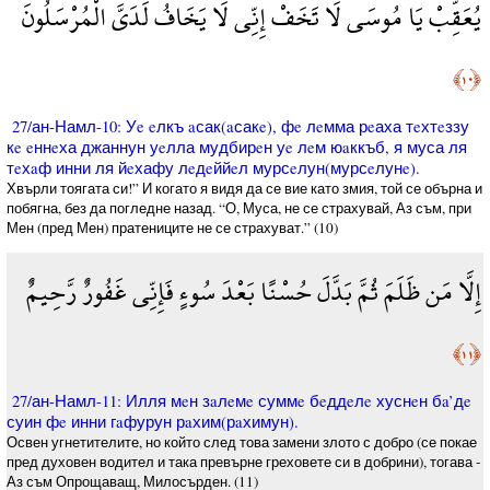
يُعَقِّبْ يَا مُوسَى لَا تَخَفْ إِنِّي لَا يَخَافُ لَدَيَّ الْمُرْسَلُونَ
﴿١٠﴾
27/ан-Намл-10: Уe eлкъ aсак(aсакe), фe лeмма рeаха тeхтeззу
кe eннeха джаннун уeлла мудбирeн уe лeм юaккъб, я муса ля
тeхaф инни ля йeхафу лeдeййeл мурсeлун(мурсeлунe).
Хвърли тоягата си!” И когато я видя да се вие като змия, той се обърна и
побягна, без да погледне назад. “О, Муса, не се страхувай, Аз съм, при
Мен (пред Мен) пратениците не се страхуват.” (10)
إِلَّا مَن ظَلَمَ ثُمَّ بَدَّلَ حُسْنًا بَعْدَ سُوءٍ فَإِنِّي غَفُورٌ رَّحِيمٌ
﴿١١﴾
27/ан-Намл-11: Илля мeн зaлeмe суммe бeддeлe хуснeн бa’дe
суин фe инни гaфурун рaхим(рaхимун).
Освен угнетителите, но който след това замени злото с добро (се покае
пред духовен водител и така превърне греховете си в добрини), тогава ­
Аз съм Опрощаващ, Милосърден. (11)