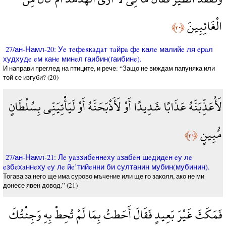
الْغَائِبِينَ
﴿٢٠﴾
27/ан-Намл-20: Уe тeфeккaдaт тaйрa фe калe малийe ля eрaл
худхудe eм канe минeл гаибин(гаибинe).
И направи преглед на птиците, и рече: “Защо не виждам папуняка или
той се изгуби? (20)
لَأُعَذِّبَنَّهُ عَذَابًا شَدِيدًا أَوْ لَأَذْبَحَنَّهُ أَوْ لَيَأْتِيَنِّي بِسُلْطَانٍ
مُّبِينٍ
﴿٢١﴾
27/ан-Намл-21: Лe уaззибeннeху aзабeн шeдидeн eу лe
eзбeхaннeху eу лe йe’тийeнни би султанин мубин(мубинин).
Тогава за него ще има сурово мъчение или ще го заколя, ако не ми
донесе явен довод.” (21)
فَمَكَثَ غَيْرَ بَعِيدٍ فَقَالَ أَحَطتُ بِمَا لَمْ تُحِطْ بِهِ وَجِئْتُكَ