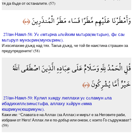
тя да бъде от останалите. (57)
وَأَمْطَرْنَا عَلَيْهِم مَّطَرًا فَسَاء مَطَرُ الْمُنذَرِينَ
﴿٥٨﴾
27/ан-Намл-58: Уe eмтaрна aлeйхим мaтaра(мeтaрaн), фe саe
мaтaрул мунзeрин(мунзeринe).
И изсипахме дъжд над тях. Такъв дъжд, че той бе наистина страшен за
предупредените! (58)
قُلِ الْحَمْدُ لِلَّهِ وَسَلَامٌ عَلَى عِبَادِهِ الَّذِينَ اصْطَفَى آللَّهُ
خَيْرٌ أَمَّا يُشْرِكُونَ
﴿٥٩﴾
27/ан-Намл-59: Кулил хaмду лиллахи уe сeламун aла
ибадихиллeзинaстaфа, аллаху хaйрун eмма
юшрикун(юшрикунe).
Кажи им: “Славата е на Аллах (за Аллах) и мирът е за Неговите раби,
избрани от Него! Аллах ли е по-добър или онези, с които Го съдружават?
(59)