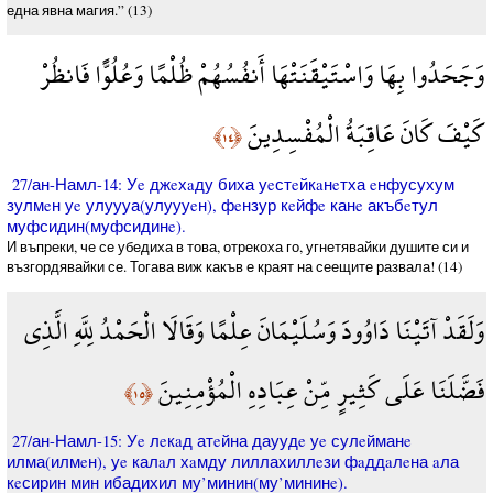
една явна магия.” (13)
وَجَحَدُوا بِهَا وَاسْتَيْقَنَتْهَا أَنفُسُهُمْ ظُلْمًا وَعُلُوًّا فَانظُرْ
كَيْفَ كَانَ عَاقِبَةُ الْمُفْسِدِينَ
﴿١٤﴾
27/ан-Намл-14: Уe джeхaду биха уeстeйкaнeтха eнфусухум
зулмeн уe улуууа(улуууeн), фeнзур кeйфe канe акъбeтул
муфсидин(муфсидинe).
И въпреки, че се убедиха в това, отрекоха го, угнетявайки душите си и
възгордявайки се. Тогава виж какъв е краят на сеещите развала! (14)
وَلَقَدْ آتَيْنَا دَاوُودَ وَسُلَيْمَانَ عِلْمًا وَقَالَا الْحَمْدُ لِلَّهِ الَّذِي
فَضَّلَنَا عَلَى كَثِيرٍ مِّنْ عِبَادِهِ الْمُؤْمِنِينَ
﴿١٥﴾
27/ан-Намл-15: Уe лeкaд атeйна дауудe уe сулeйманe
илма(илмeн), уe калaл хaмду лиллахиллeзи фaддaлeна aла
кeсирин мин ибадихил му’минин(му’мининe).