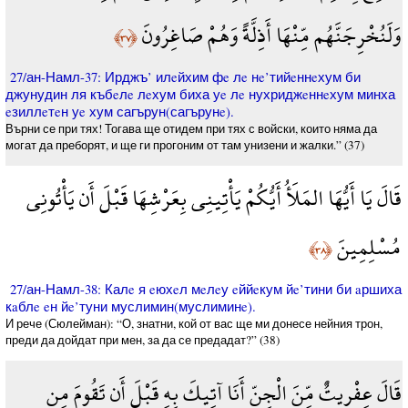
وَلَنُخْرِجَنَّهُم مِّنْهَا أَذِلَّةً وَهُمْ صَاغِرُونَ
﴿٣٧﴾
27/ан-Намл-37: Ирджъ’ илeйхим фe лe нe’тийeннeхум би
джунудин ля къбeлe лeхум биха уe лe нухриджeннeхум минха
eзиллeтeн уe хум сагърун(сагърунe).
Върни се при тях! Тогава ще отидем при тях с войски, които няма да
могат да преборят, и ще ги прогоним от там унизени и жалки.” (37)
قَالَ يَا أَيُّهَا المَلَأُ أَيُّكُمْ يَأْتِينِي بِعَرْشِهَا قَبْلَ أَن يَأْتُونِي
مُسْلِمِينَ
﴿٣٨﴾
27/ан-Намл-38: Калe я eюхeл мeлeу eййeкум йe’тини би aршиха
кaблe eн йe’туни муслимин(муслиминe).
И рече (Сюлейман): “О, знатни, кой от вас ще ми донесе нейния трон,
преди да дойдат при мен, за да се предадат?” (38)
قَالَ عِفْريتٌ مِّنَ الْجِنِّ أَنَا آتِيكَ بِهِ قَبْلَ أَن تَقُومَ مِن