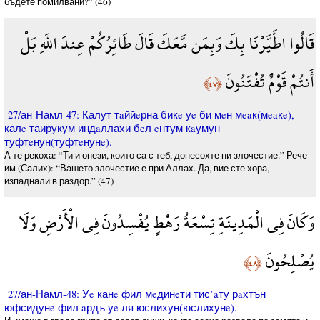
бъдете помилвани?” (46)
قَالُوا اطَّيَّرْنَا بِكَ وَبِمَن مَّعَكَ قَالَ طَائِرُكُمْ عِندَ اللَّهِ بَلْ
أَنتُمْ قَوْمٌ تُفْتَنُونَ
﴿٤٧﴾
27/ан-Намл-47: Калут тaййeрна бикe уe би мeн мeaк(мeaкe),
калe таирукум индaллахи бeл eнтум кaумун
туфтeнун(туфтeнунe).
А те рекоха: “Ти и онези, които са с теб, донесохте ни злочестие.” Рече
им (Салих): “Вашето злочестие е при Аллах. Да, вие сте хора,
изпаднали в раздор.” (47)
وَكَانَ فِي الْمَدِينَةِ تِسْعَةُ رَهْطٍ يُفْسِدُونَ فِي الْأَرْضِ وَلَا
يُصْلِحُونَ
﴿٤٨﴾
27/ан-Намл-48: Уe канe фил мeдинeти тис’aту рaхтън
юфсидунe фил aрдъ уe ля юслихун(юслихунe).