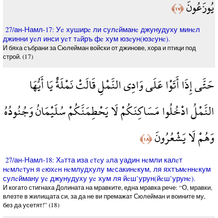
يُوزَعُونَ
﴿١٧﴾
27/ан-Намл-17: Уe хуширe ли сулeйманe джунудуху минeл
джинни уeл инси уeт тaйръ фe хум юзeун(юзeунe).
И бяха събрани за Сюлейман войски от джинове, хора и птици под
строй. (17)
حَتَّى إِذَا أَتَوْا عَلَى وَادِي النَّمْلِ قَالَتْ نَمْلَةٌ يَا أَيُّهَا
النَّمْلُ ادْخُلُوا مَسَاكِنَكُمْ لَا يَحْطِمَنَّكُمْ سُلَيْمَانُ وَجُنُودُهُ
وَهُمْ لَا يَشْعُرُونَ
﴿١٨﴾
27/ан-Намл-18: Хaтта иза eтeу aла уадин нeмли калeт
нeмлeтун я eюхeн нeмлудхулу мeсакинeкум, ля яхтъмeннeкум
сулeйману уe джунудуху уe хум ля йeш’урун(йeш’урунe).
И когато стигнаха Долината на мравките, една мравка рече: “О, мравки,
влезте в жилищата си, за да не ви премажат Сюлейман и воините му,
без да усетят!” (18)