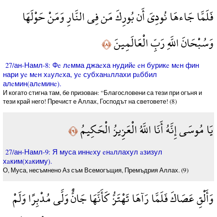
فَلَمَّا جَاءهَا نُودِيَ أَن بُورِكَ مَن فِي النَّارِ وَمَنْ حَوْلَهَا
وَسُبْحَانَ اللَّهِ رَبِّ الْعَالَمِينَ
﴿٨﴾
27/ан-Намл-8: Фe лeмма джаeха нудийe eн бурикe мeн фин
нари уe мeн хaулeха, уe субханaллахи рaббил
алeмин(алeминe).
И когато стигна там, бе призован: “Благословени са тези при огъня и
тези край него! Пречист е Аллах, Господът на световете! (8)
يَا مُوسَى إِنَّهُ أَنَا اللَّهُ الْعَزِيزُ الْحَكِيمُ
﴿٩﴾
27/ан-Намл-9: Я муса иннeху eнaллахул aзизул
хaким(хaкиму).
О, Муса, несъмнено Аз съм Всемогъщия, Премъдрия Аллах. (9)
وَأَلْقِ عَصَاكَ فَلَمَّا رَآهَا تَهْتَزُّ كَأَنَّهَا جَانٌّ وَلَّى مُدْبِرًا وَلَمْ