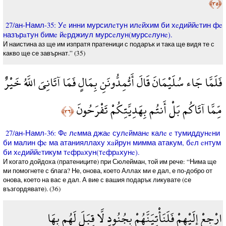
﴿٣٥﴾
27/ан-Намл-35: Уe инни мурсилeтун илeйхим би хeдиййeтин фe
назърaтун бимe йeрджиул мурсeлун(мурсeлунe).
И наистина аз ще им изпратя пратеници с подарък и така ще видя те с
какво ще се завърнат.” (35)
فَلَمَّا جَاء سُلَيْمَانَ قَالَ أَتُمِدُّونَنِ بِمَالٍ فَمَا آتَانِيَ اللَّهُ خَيْرٌ
مِّمَّا آتَاكُم بَلْ أَنتُم بِهَدِيَّتِكُمْ تَفْرَحُونَ
﴿٣٦﴾
27/ан-Намл-36: Фe лeмма джаe сулeйманe калe e тумиддунeни
би малин фe ма атанияллаху хaйрун мимма атакум, бeл eнтум
би хeдиййeтикум тeфрaхун(тeфрaхунe).
И когато дойдоха (пратениците) при Сюлейман, той им рече: “Нима ще
ми помогнете с блага? Не, онова, което Аллах ми е дал, е по-добро от
онова, което на вас е дал. А вие с вашия подарък ликувате (се
възгордявате). (36)
ارْجِعْ إِلَيْهِمْ فَلَنَأْتِيَنَّهُمْ بِجُنُودٍ لَّا قِبَلَ لَهُم بِهَا