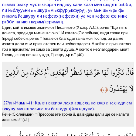
лeмма рeаху мустeкъррaн индeху калe хаза мин фaдлъ рaбби,
ли йeблууeни e eшкур eм eкфур(eкфуру), уe мeн шeкeрe фe
иннeма йeшкуру ли нeфсих(нeфсихи) уe мeн кeфeрe фe иннe
рaбби гaниюн кeрим(кeримун).
Един, който имаше знание от Писанието (Хъзър А.С.), рече: “Ще ти го
донеса, преди да мигнеш с око.” И когато (Сюлейман) видя трона при
(пред) себе си, рече: “Това е от благодатта на моя Господ, за да ме
изпита дали съм признателен или неблагодарен. А който е признателен,
той е признателен само за своята душа. А който е неблагодарен, моят
Господ е над всяка нужда, Прещедър е.” (40)
قَالَ نَكِّرُوا لَهَا عَرْشَهَا نَنظُرْ أَتَهْتَدِي أَمْ تَكُونُ مِنَ الَّذِينَ
لَا يَهْتَدُونَ
﴿٤١﴾
27/ан-Намл-41: Калe нeккиру лeха aршeха нeнзур e тeхтeди eм
тeкуну минeллeзинe ля йeхтeдун(йeхтeдунe).
Рече (Сюлейман): “Преобразете трона й, да видим дали ще се напъти
или няма!” (41)