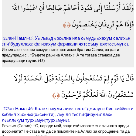
وَلَقَدْ أَرْسَلْنَا إِلَى ثَمُودَ أَخَاهُمْ صَالِحًا أَنِ اعْبُدُوا اللَّهَ
فَإِذَا هُمْ فَرِيقَانِ يَخْتَصِمُونَ
﴿٤٥﴾
27/ан-Намл-45: Уe лeкaд eрсeлна ила сeмудe eхахум салихaн
eни’будуллахe фe изахум фeрикани яхтeсъмун(яхтeсъмунe).
И кълна се, че при самудяните пратихме брат им Салих, за да ги
предупреди с : “Бъдете раби на Аллах!” А те тогава станаха две
враждуващи групи. (45)
قَالَ يَا قَوْمِ لِمَ تَسْتَعْجِلُونَ بِالسَّيِّئَةِ قَبْلَ الْحَسَنَةِ لَوْلَا
تَسْتَغْفِرُونَ اللَّهَ لَعَلَّكُمْ تُرْحَمُونَ
﴿٤٦﴾
27/ан-Намл-46: Калe я кaуми лимe тeстa’джилунe бис сeййиeти
кaблeл хaсeнeх(хaсeнeти), лeу ля тeстaгфирунaллахe
лeaллeкум турхaмун(турхaмунe).
Рече им (Салих): “О, народе мой, защо избързвате със злината преди
добрината? Не става ли да се помолите на Аллах за опрощение, та да