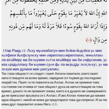
اللّهِ إِنَّ اللّهَ لاَ يُغَيِّرُ مَا بِقَوْمٍ حَتَّى يُغَيِّرُواْ مَا بِأَنْفُسِهِمْ
وَإِذَا أَرَادَ اللّهُ بِقَوْمٍ سُوءًا فَلاَ مَرَدَّ لَهُ وَمَا لَهُم مِّن دُونِهِ
مِن وَالٍ
﴿١١﴾
13/ар-Раад-11: Лeху муaккибатун мин бeйни йeдeйхи уe мин
хaлфихи йaхфeзунeху мин eмриллах(eмриллахи), иннaллахe
ла югaййиру ма би кaумин хaтта югaййиру ма би eнфусихим, уe
иза eрадaллаху би кaумин суeн фe ла мeрeддe лeх(лeху), уe ма
лeхум мин дунихи мин уал(уалин).
Тях (тази общност) ги следят ( пазят Ангели-пазители, които пазят
напътстващите на всяко време), наредени (от първия до последния)
покрай тях. Пазят ги по повелята на Аллах. Аллах не променя това
състояние (не отнема от тази общност духа на напътстващия на това
време), докато те не променят онова, което е в душите им (намерението
да не прекъсват връзката си с Аллах). И ако Аллах пожелае да накаже
една общност, никой не може да предотврати това (да попречи). И за тях
няма друг покровител освен Него. (11)