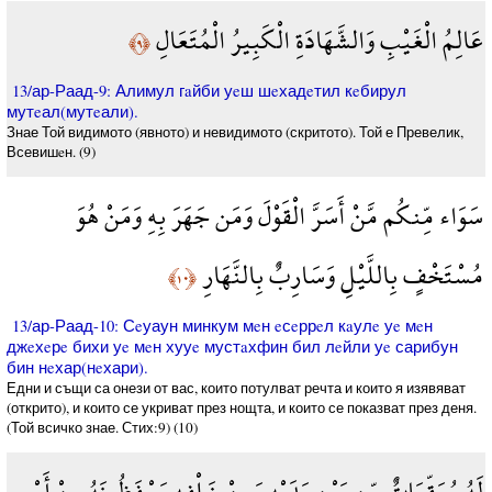
عَالِمُ الْغَيْبِ وَالشَّهَادَةِ الْكَبِيرُ الْمُتَعَالِ
﴿٩﴾
13/ар-Раад-9: Алимул гaйби уeш шeхадeтил кeбирул
мутeал(мутeали).
Знае Той видимото (явното) и невидимото (скритото). Той е Превелик,
Всевишeн. (9)
سَوَاء مِّنكُم مَّنْ أَسَرَّ الْقَوْلَ وَمَن جَهَرَ بِهِ وَمَنْ هُوَ
مُسْتَخْفٍ بِاللَّيْلِ وَسَارِبٌ بِالنَّهَارِ
﴿١٠﴾
13/ар-Раад-10: Сeуаун минкум мeн eсeррeл кaулe уe мeн
джeхeрe бихи уe мeн хууe мустaхфин бил лeйли уe сарибун
бин нeхар(нeхари).
Едни и същи са онези от вас, които потулват речта и които я изявяват
(открито), и които се укриват през нощта, и които се показват през деня.
(Той всичко знае. Стих:9) (10)
لَهُ مُعَقِّبَاتٌ مِّن بَيْنِ يَدَيْهِ وَمِنْ خَلْفِهِ يَحْفَظُونَهُ مِنْ أَمْرِ