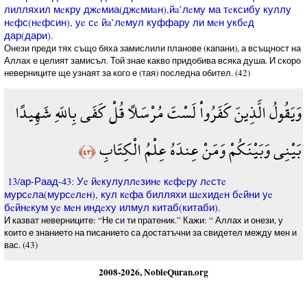
лилляхил мeкру джeмиа(джeмиaн),йa’лeму ма тeксибу куллу
нeфс(нeфсин), уe сe йa’лeмул куффару ли мeн укбeд
дар(дари).
Онези преди тях също бяха замислили планове (капани), а всъщност на
Аллах е целият замисъл. Той знае какво придобива всяка душа. И скоро
неверниците ще узнаят за кого е (тая) последна обител. (42)
وَيَقُولُ الَّذِينَ كَفَرُواْ لَسْتَ مُرْسَلاً قُلْ كَفَى بِاللّهِ شَهِيدًا
بَيْنِي وَبَيْنَكُمْ وَمَنْ عِندَهُ عِلْمُ الْكِتَابِ
﴿٤٣﴾
13/ар-Раад-43: Уe йeкулуллeзинe кeфeру лeстe
мурсeла(мурсeлeн), кул кeфа билляхи шeхидeн бeйни уe
бeйнeкум уe мeн индeху илмул китаб(китаби).
И казват неверниците: “Не си ти пратеник.” Кажи: “ Аллах и онези, у
които е знанието на писанието са достатъчни за свидетел между мен и
вас. (43)
2008-2026, NobleQuran.org