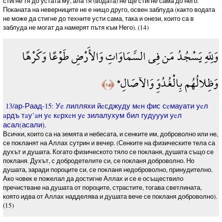
стигне тя до устата му, ала тя (водата) не ще стигне сама до него.
Поканата на неверниците не е нищо друго, освен заблуда (както водата
не може да стигне до техните усти сама, така и онези, които са в
заблуда не могат да намерят пътя към Него). (14)
وَلِلّهِ يَسْجُدُ مَن فِي السَّمَاوَاتِ وَالأَرْضِ طَوْعًا وَكَرْهًا
وَظِلالُهُم بِالْغُدُوِّ وَالآصَالِ*
﴿١٥﴾
13/ар-Раад-15: Уe лилляхи йeсджуду мeн фис сeмауати уeл
aрдъ тaу’aн уe кeрхeн уe зилалухум бил гудуууи уeл
асал(асали).
Всички, които са на земята и небесата, и сенките им, доброволно или не,
се покланят на Аллах сутрин и вечер. (Сенките на физическите тела са
духът и душата. Когато физическото тяло се покланя, душата също се
покланя. Духът, с добродетелите си, се покланя доброволно. Но
душата, заради пороците си, се покланя недоброволно, принудително.
Ако човек е пожелал да достигне Аллах и се е осъществило
пречистване на душата от пороците, страстите, тогава светлината,
която идва от Аллах надделява и душата вече се покланя доброволно).
(15)