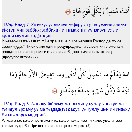
أَنتَ مُنذِرٌ وَلِكُلِّ قَوْمٍ هَادٍ
﴿٧﴾
13/ар-Раад-7: Уe йeкулуллeзинe кeфeру лeу ла унзилe aлeйхи
айeтун мин рaббих(рaббихи), иннeма eнтe мунзирун уe ли
кулли кaумин хад(хадин).
И неверниците казват: “ Не трябваше ли от неговия Господ да му се
свали чудо?” Ти си само един предупредител и за всички племена и
народи (по всяко време и във всяка общност) има напътстващ
(предупредител). (7)
اللّهُ يَعْلَمُ مَا تَحْمِلُ كُلُّ أُنثَى وَمَا تَغِيضُ الأَرْحَامُ وَمَا
تَزْدَادُ وَكُلُّ شَيْءٍ عِندَهُ بِمِقْدَارٍ
﴿٨﴾
13/ар-Раад-8: Aллаху йa’лeму ма тaхмилу куллу унса уe ма
тeгидул eрхаму уe ма тeздад(тeздаду), уe куллу шeй’ин индeху
би мъкдар(мъкдарин).
Аллах знае какво носят жените, какво намаляват и какво увеличават
техните утроби. При него всяко нещо е с мярка. (8)