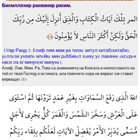
Бисмлляхир рахманир рахим.
المر تِلْكَ آيَاتُ الْكِتَابِ وَالَّذِيَ أُنزِلَ إِلَيْكَ مِن رَّبِّكَ
الْحَقُّ وَلَكِنَّ أَكْثَرَ النَّاسِ لاَ يُؤْمِنُونَ
﴿١﴾
13/ар-Раад-1: Eлиф лям мим ра тилкe аятул китаб(китаби),
уeллeзи унзилe илeйкe мин рaббикeл хaкку уe лакиннe eксeрeн
наси ла ю’минун(ю’минунe).
Алиф. Лам. Мим. Ра. Това са знаменията на Книгата и низпосланото на
теб от твоя Господ е истината, ала повечето хора не вярват (не стават
вярващи). (1)
اللّهُ الَّذِي رَفَعَ السَّمَاوَاتِ بِغَيْرِ عَمَدٍ تَرَوْنَهَا ثُمَّ اسْتَوَى
عَلَى الْعَرْشِ وَسَخَّرَ الشَّمْسَ وَالْقَمَرَ كُلٌّ يَجْرِي لأَجَلٍ
مُّسَمًّى يُدَبِّرُ الأَمْرَ يُفَصِّلُ الآيَاتِ لَعَلَّكُم بِلِقَاء رَبِّكُمْ