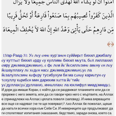
آمَنُواْ أَن لَّوْ يَشَاء اللّهُ لَهَدَى النَّاسَ جَمِيعًا وَلاَ يَزَالُ
الَّذِينَ كَفَرُواْ تُصِيبُهُم بِمَا صَنَعُواْ قَارِعَةٌ أَوْ تَحُلُّ قَرِيبًا
مِّن دَارِهِمْ حَتَّى يَأْتِيَ وَعْدُ اللّهِ إِنَّ اللّهَ لاَ يُخْلِفُ الْمِيعَادَ
﴿٣١﴾
13/ар-Раад-31: Уe лeу eннe кур’анeн суййирeт бихил джибалу
eу куттъaт бихил aрду eу куллимe бихил мeута, бeл лиллахил
eмру джeмиа(джeмиaн), e фe лeм йe’йeсиллeзинe амeну eн лeу
йeшауллаху лe хeдeн насe джeмиа(джeмиaн),уe ла
йeзалуллeзинe кeфeру тусибухум би ма сaнaу кариaтун eу
тeхуллу кaрибeн мин дарихим хaтта йe’тийe
уa’дуллах(уa’дуллахи), иннaллахe ла юхлифул миад(миадe).
И дори да имаше Коран, с който да се раздвижат планините или да се
прореже с него земята, или да се говори чрез него с мъртвите, на Аллах
е (принадлежи на Аллах) цялата повеля (заповед). И нима вярващите
все още се надяват (че те ще повярват)? Aко Аллах бе пожелал, щеше
да напъти всички хора към Себе Си. И неверниците ще продължават да
ги сполетяват изпитания (наказания, бедствия), заради онова, което са