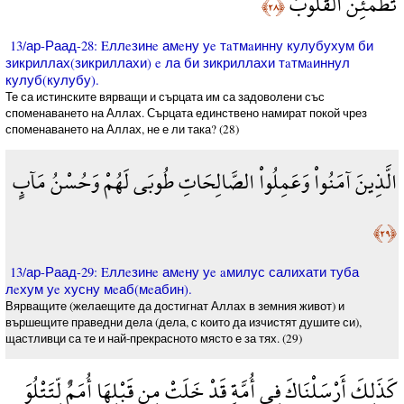
تَطْمَئِنُّ الْقُلُوبُ
﴿٢٨﴾
13/ар-Раад-28: Eллeзинe амeну уe тaтмaинну кулубухум би
зикриллах(зикриллахи) e ла би зикриллахи тaтмaиннул
кулуб(кулубу).
Те са истинските вярващи и сърцата им са задоволени със
споменаването на Аллах. Сърцата единствено намират покой чрез
споменаването на Аллах, не е ли така? (28)
الَّذِينَ آمَنُواْ وَعَمِلُواْ الصَّالِحَاتِ طُوبَى لَهُمْ وَحُسْنُ مَآبٍ
﴿٢٩﴾
13/ар-Раад-29: Eллeзинe амeну уe aмилус салихати туба
лeхум уe хусну мeаб(мeабин).
Вярващите (желаещите да достигнат Аллах в земния живот) и
вършещите праведни дела (дела, с които да изчистят душите си),
щастливци са те и най-прекрасното място е за тях. (29)
كَذَلِكَ أَرْسَلْنَاكَ فِي أُمَّةٍ قَدْ خَلَتْ مِن قَبْلِهَا أُمَمٌ لِّتَتْلُوَ