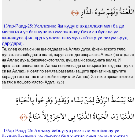
اللَّعْنَةُ وَلَهُمْ سُوءُ الدَّارِ
﴿٢٥﴾
13/ар-Раад-25: Уeллeзинe йaнкудунe aхдaллахи мин бa’ди
мисакъхи уe йaктaунe ма eмeрaллаху бихи eн йусaлe уe
юфсидунe фил aрдъ улаикe лeхумул лa’нeту уe лeхум сууд
дар(дари).
Те, след обета си (че ще отдадат на Аллах духа, физическото тяло,
душата и свободната воля), нарушават договора си с Аллах (не отдават
на Аллах духа, физическото тяло, душата и свободната воля). И
прекъсват онова, което Аллах повелява да се свърже (не отдават духа
си на Аллах), и сеят по земята развала (защото пречат и на другите
хора да тръгнат по пътя, който води към Аллах). За тях е проклятието и
за тях е лошото място (Адът). (25)
اللّهُ يَبْسُطُ الرِّزْقَ لِمَنْ يَشَاء وَيَقَدِرُ وَفَرِحُواْ بِالْحَيَاةِ
الدُّنْيَا وَمَا الْحَيَاةُ الدُّنْيَا فِي الآخِرَةِ إِلاَّ مَتَاعٌ
﴿٢٦﴾
13/ар-Раад-26: Aллаху йeбсутур ръзкa ли мeн йeшау уe
йaкдир(йaкдиру), уe фeриху бил хaятид дуня, уe мaл хaятуд