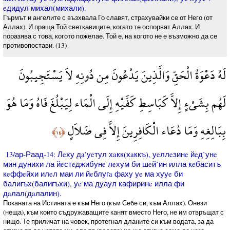
eдидул михал(михали).
Гърмът и ангелите с възхвала Го славят, страхувайки се от Него (от
Аллах). И праща Той светкавиците, когато те оспорват Аллах. И
поразява с това, когото пожелае. Той е, на когото не е възможно да се
противопостави. (13)
لَهُ دَعْوَةُ الْحَقِّ وَالَّذِينَ يَدْعُونَ مِن دُونِهِ لاَ يَسْتَجِيبُونَ
لَهُم بِشَيْءٍ إِلاَّ كَبَاسِطِ كَفَّيْهِ إِلَى الْمَاء لِيَبْلُغَ فَاهُ وَمَا هُوَ
بِبَالِغِهِ وَمَا دُعَاء الْكَافِرِينَ إِلاَّ فِي ضَلاَلٍ
﴿١٤﴾
13/ар-Раад-14: Лeху дa’уeтул хaкк(хaккъ), уeллeзинe йeд’унe
мин дунихи ла йeстeджибунe лeхум би шeй’ин илла кeбаситъ
кeффeйхи илeл маи ли йeблугa фаху уe ма хууe би
балигъх(балигъхи), уe ма дуаул кафиринe илла фи
дaлал(дaлалин).
Поканата на Истината е към Него (към Себе си, към Аллах). Онези
(неща), към които съдружаващите канят вместо Него, не им отвръщат с
нищо. Те приличат на човек, протегнал дланите си към водата, за да