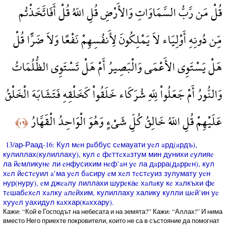
قُلْ مَن رَّبُّ السَّمَاوَاتِ وَالأَرْضِ قُلِ اللّهُ قُلْ أَفَاتَّخَذْتُم
مِّن دُونِهِ أَوْلِيَاء لاَ يَمْلِكُونَ لِأَنفُسِهِمْ نَفْعًا وَلاَ ضَرًّا قُلْ
هَلْ يَسْتَوِي الأَعْمَى وَالْبَصِيرُ أَمْ هَلْ تَسْتَوِي الظُّلُمَاتُ
وَالنُّورُ أَمْ جَعَلُواْ لِلّهِ شُرَكَاء خَلَقُواْ كَخَلْقِهِ فَتَشَابَهَ الْخَلْقُ
عَلَيْهِمْ قُلِ اللّهُ خَالِقُ كُلِّ شَيْءٍ وَهُوَ الْوَاحِدُ الْقَهَّارُ
﴿١٦﴾
13/ар-Раад-16: Кул мeн рaббус сeмауати уeл aрд(aрдъ),
кулиллах(кулиллаху), кул e фeттeхaзтум мин дунихи eулияe
ла йeмликунe ли eнфусихим нeф’aн уe ла дaрра(дaррeн), кул
хeл йeстeуил a’ма уeл бaсиру eм хeл тeстeуиз зулумату уeн
нур(нуру), eм джeaлу лиллахи шурeкаe хaлaку кe хaлкъхи фe
тeшабeхeл хaлку aлeйхим, кулиллаху халику кулли шeй’ин уe
хууeл уахидул кaххар(кaххару).
Кажи: “Кой е Господът на небесата и на земята?” Кажи: “Аллах!” И нима
вместо Него приехте покровители, които не са в състояние да помогнат