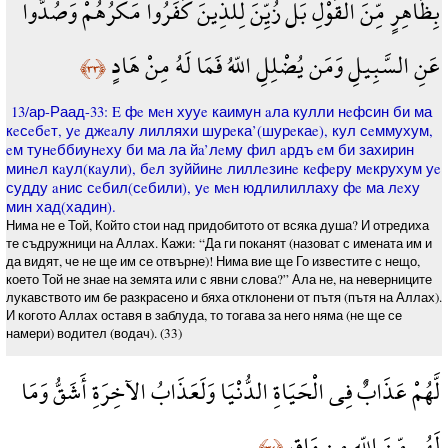
بِظَاهِرٍ مِّنَ الْقَوْلِ بَلْ زُيِّنَ لِلَّذِينَ كَفَرُواْ مَكْرُهُمْ وَصُدُّواْ
عَنِ السَّبِيلِ وَمَن يُضْلِلِ اللّهُ فَمَا لَهُ مِنْ هَادٍ
﴿٣٣﴾
13/ар-Раад-33: E фe мeн хууe каимун aла кулли нeфсин би ма
кeсeбeт, уe джeaлу лилляхи шурeка’(шурeкаe), кул сeммухум,
eм тунeббиунeху би ма ла йa’лeму фил aрдъ eм би захирин
минeл кaул(кaули), бeл зуййинe лиллeзинe кeфeру мeкрухум уe
судду aнис сeбил(сeбили), уe мeн юдлилиллаху фe ма лeху
мин хад(хадин).
Нима не е Той, Който стои над придобитото от всяка душа? И отредиха
те съдружници на Аллах. Кажи: “Да ги поканят (назоват с имената им и
да видят, че не ще им се отвърне)! Нима вие ще Го известите с нещо,
което Той не знае на земята или с явни слова?” Ала не, на неверниците
лукавството им бе разкрасено и бяха отклонени от пътя (пътя на Аллах).
И когото Аллах оставя в заблуда, то тогава за него няма (не ще се
намери) водител (водач). (33)
لَّهُمْ عَذَابٌ فِي الْحَيَاةِ الدُّنْيَا وَلَعَذَابُ الآخِرَةِ أَشَقُّ وَمَا
لَهُم مِّنَ اللّهِ مِن وَاقٍ