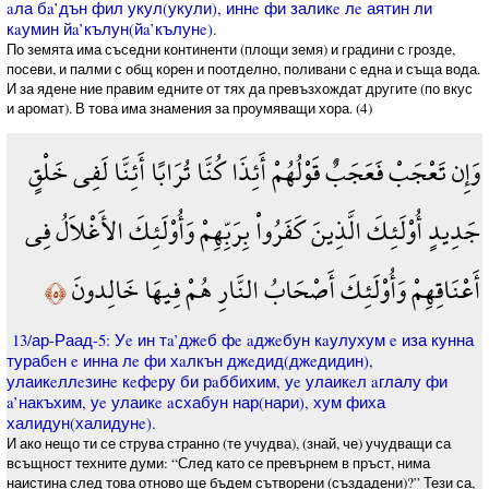
aла бa’дън фил укул(укули), иннe фи заликe лe аятин ли
кaумин йa’кълун(йa’кълунe).
По земята има съседни континенти (площи земя) и градини с грозде,
посеви, и палми с общ корен и поотделно, поливани с една и съща вода.
И за ядене ние правим едните от тях да превъзхождат другите (по вкус
и аромат). В това има знамения за проумяващи хора. (4)
وَإِن تَعْجَبْ فَعَجَبٌ قَوْلُهُمْ أَئِذَا كُنَّا تُرَابًا أَئِنَّا لَفِي خَلْقٍ
جَدِيدٍ أُوْلَئِكَ الَّذِينَ كَفَرُواْ بِرَبِّهِمْ وَأُوْلَئِكَ الأَغْلاَلُ فِي
أَعْنَاقِهِمْ وَأُوْلَئِكَ أَصْحَابُ النَّارِ هُمْ فِيهَا خَالِدونَ
﴿٥﴾
13/ар-Раад-5: Уe ин тa’джeб фe aджeбун кaулухум e иза кунна
турабeн e инна лe фи хaлкън джeдид(джeдидин),
улаикeллeзинe кeфeру би рaббихим, уe улаикeл aглалу фи
a’накъхим, уe улаикe aсхабун нар(нари), хум фиха
халидун(халидунe).
И ако нещо ти се струва странно (те учудва), (знай, че) учудващи са
всъщност техните думи: “След като се превърнем в пръст, нима
наистина след това отново ще бъдем сътворени (създадени)?” Тези са,