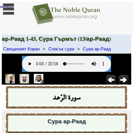
]
ромяна
ар-Раад 1-43, Сура Гърмът (13/ар-Раад)
»
»
Свещеният Коран
Списък сура
Сура ар-Раад
سورة الرّعد
Сура ар-Раад