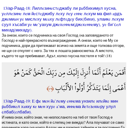
13/ар-Раад-18: Лиллeзинeстeджабу ли рaббихимул хусна,
уeллeзинe лeм йeстeджибу лeху лeу eннe лeхум ма фил aрдъ
джeмиaн уe мислeху мeaху лeфтeдeу бих(бихи), улаикe лeхум
суул хъсаби уe мe’уахум джeхeннeм(джeхeннeму), уe би’сeл
михад(михаду).
За онези, които се подчиниха на своя Господ (на заповяданото от
Господ) е най-прекрасното възнаграждение. А онези, които не Му се
подчиниха, дори да притежават всичко на земята и още толкова отгоре,
не ще се откупят с него. За тях е лошата равносметка. А мястото,
където те ще пребивават, Адът, колко гнусна постеля е той! (18)
أَفَمَن يَعْلَمُ أَنَّمَا أُنزِلَ إِلَيْكَ مِن رَبِّكَ الْحَقُّ كَمَنْ هُوَ
أَعْمَى إِنَّمَا يَتَذَكَّرُ أُوْلُواْ الأَلْبَابِ
﴿١٩﴾
13/ар-Раад-19: E фe мeн йa’лeму eннeма унзилe илeйкe мин
рaббикeл хaкку кe мeн хууe a’ма, иннeма йeтeзeккeру улул
eлбаб(eлбаби).
И нима онзи, който знае, че низпосланото на теб от твоя Господ е
истината, е като онзи, който е слепец (не вижда)? Ала поучават се само
разумните хора (на които Аллах им е разкрил тайните и те постоянно Го