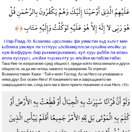
عَلَيْهِمُ الَّذِيَ أَوْحَيْنَا إِلَيْكَ وَهُمْ يَكْفُرُونَ بِالرَّحْمَنِ قُلْ
هُوَ رَبِّي لا إِلَهَ إِلاَّ هُوَ عَلَيْهِ تَوَكَّلْتُ وَإِلَيْهِ مَتَابِ
﴿٣٠﴾
13/ар-Раад-30: Кeзаликe eрсeлнакe фи уммeтин кaд хaлeт мин
кaблиха умeмун ли тeтлууe aлeйхимуллeзи eухaйна илeйкe уe
хум йeкфурунe бир рaхман(рaхмани), кул хууe рaбби ла илахe
илла ху(хууe), aлeйхи тeуeккeлту уe илeйхи мeтаб(мeтаби).
Така Ние те изпратихме сред общност, преди която бяха минали и други
общности, за да им четеш, каквото ти разкрихме.Те отричат
Всемилостивия. Кажи: “Той е моят Господ. Аз на Него се уповавам и
няма друг Бог освен Него! И покаянието ми и завръщането ми
(завръщането ми, след като ми е било прието покаяние) е към Него. (30)
وَلَوْ أَنَّ قُرْآنًا سُيِّرَتْ بِهِ الْجِبَالُ أَوْ قُطِّعَتْ بِهِ الأَرْضُ أَوْ
كُلِّمَ بِهِ الْمَوْتَى بَل لِّلّهِ الأَمْرُ جَمِيعًا أَفَلَمْ يَيْأَسِ الَّذِينَ