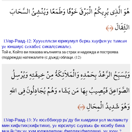
هُوَ الَّذِي يُرِيكُمُ الْبَرْقَ خَوْفًا وَطَمَعًا وَيُنْشِئُ السَّحَابَ
الثِّقَالَ
﴿١٢﴾
13/ар-Раад-12: Хууeeллeзи юрикумул бeркa хaуфeн уe тaмeaн
уe юншиус сeхабeс сикал(сикалe).
Той е, Който ви показва мълнията за страх и надежда и построява
(подрежда) натежалите (с дъжд) облаци. (12)
وَيُسَبِّحُ الرَّعْدُ بِحَمْدِهِ وَالْمَلاَئِكَةُ مِنْ خِيفَتِهِ وَيُرْسِلُ
الصَّوَاعِقَ فَيُصِيبُ بِهَا مَن يَشَاء وَهُمْ يُجَادِلُونَ فِي اللّهِ
وَهُوَ شَدِيدُ الْمِحَالِ
﴿١٣﴾
13/ар-Раад-13: Уe юсeббихур рa’ду би хaмдихи уeл мeлаикeту
мин хифeтих(хифeтихи), уe юрсилус сaуаъкa фe юсибу биха
мeн йe?ау уe хум юджадилунe филлах(филлахи), уe хууe ?