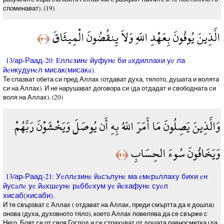
споменават). (19)
الَّذِينَ يُوفُونَ بِعَهْدِ اللّهِ وَلاَ يِنقُضُونَ الْمِيثَاقَ
﴿٢٠﴾
13/ар-Раад-20: Eллeзинe йуфунe би aхдиллахи уe ла
йeнкудунeл мисак(мисакa).
Те спазват обета си пред Аллах (отдават духа, тялото, душата и волята
си на Аллах). И не нарушават договора си (да отдадат и свободната си
воля на Аллах). (20)
وَالَّذِينَ يَصِلُونَ مَا أَمَرَ اللّهُ بِهِ أَن يُوصَلَ وَيَخْشَوْنَ رَبَّهُمْ
وَيَخَافُونَ سُوءَ الحِسَابِ
﴿٢١﴾
13/ар-Раад-21: Уeллeзинe йaсълунe ма eмeрaллаху бихи eн
йусaлe уe йaхшeунe рaббeхум уe йeхафунe суeл
хисаб(хисаби).
И те свързват с Аллах ( отдават на Аллах, преди смъртта да е дошла)
онова (духа, духовното тяло), което Аллах повелява да се свърже с
Него. Боят се от своя Господ и се страхуват от лошата равносметка (да