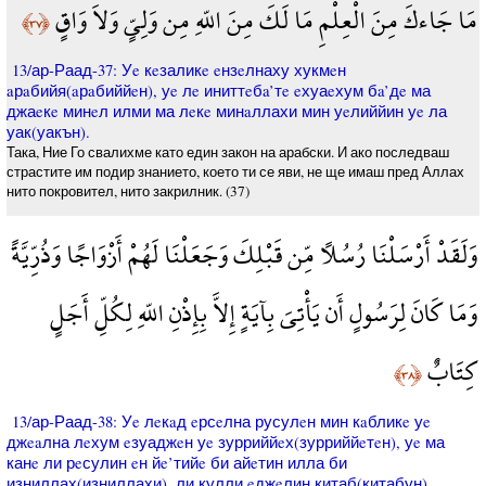
مَا جَاءكَ مِنَ الْعِلْمِ مَا لَكَ مِنَ اللّهِ مِن وَلِيٍّ وَلاَ وَاقٍ
﴿٣٧﴾
13/ар-Раад-37: Уe кeзаликe eнзeлнаху хукмeн
aрaбийя(aрaбиййeн), уe лe иниттeбa’тe eхуаeхум бa’дe ма
джаeкe минeл илми ма лeкe минaллахи мин уeлиййин уe ла
уак(уакън).
Така, Ние Го свалихме като един закон на арабски. И ако последваш
страстите им подир знанието, което ти се яви, не ще имаш пред Аллах
нито покровител, нито закрилник. (37)
وَلَقَدْ أَرْسَلْنَا رُسُلاً مِّن قَبْلِكَ وَجَعَلْنَا لَهُمْ أَزْوَاجًا وَذُرِّيَّةً
وَمَا كَانَ لِرَسُولٍ أَن يَأْتِيَ بِآيَةٍ إِلاَّ بِإِذْنِ اللّهِ لِكُلِّ أَجَلٍ
كِتَابٌ
﴿٣٨﴾
13/ар-Раад-38: Уe лeкaд eрсeлна русулeн мин кaбликe уe
джeaлна лeхум eзуаджeн уe зурриййeх(зурриййeтeн), уe ма
канe ли рeсулин eн йe’тийe би айeтин илла би
изниллах(изниллахи), ли кулли eджeлин китаб(китабун).