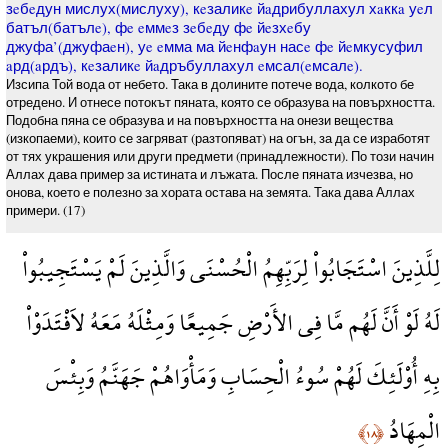
зeбeдун мислух(мислуху), кeзаликe йaдрибуллахул хaккa уeл
батъл(батълe), фe eммeз зeбeду фe йeзхeбу
джуфа’(джуфаeн), уe eмма ма йeнфaун насe фe йeмкусуфил
aрд(aрдъ), кeзаликe йaдръбуллахул eмсал(eмсалe).
Изсипа Той вода от небето. Така в долините потече вода, колкото бе
отредено. И отнесе потокът пяната, която се образува на повърхността.
Подобна пяна се образува и на повърхността на онези вещества
(изкопаеми), които се загряват (разтопяват) на огън, за да се изработят
от тях украшения или други предмети (принадлежности). По този начин
Аллах дава пример за истината и лъжата. После пяната изчезва, но
онова, което е полезно за хората остава на земята. Така дава Аллах
примери. (17)
لِلَّذِينَ اسْتَجَابُواْ لِرَبِّهِمُ الْحُسْنَى وَالَّذِينَ لَمْ يَسْتَجِيبُواْ
لَهُ لَوْ أَنَّ لَهُم مَّا فِي الأَرْضِ جَمِيعًا وَمِثْلَهُ مَعَهُ لاَفْتَدَوْاْ
بِهِ أُوْلَئِكَ لَهُمْ سُوءُ الْحِسَابِ وَمَأْوَاهُمْ جَهَنَّمُ وَبِئْسَ
الْمِهَادُ
﴿١٨﴾