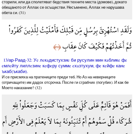
сторили, или да сполетяват бедствия техните места (домове), докато
обещаното от Аллах се осъществи. Несъмнено, Аллах не нарушава
обета си. (31)
وَلَقَدِ اسْتُهْزِئَ بِرُسُلٍ مِّن قَبْلِكَ فَأَمْلَيْتُ لِلَّذِينَ كَفَرُواْ
ثُمَّ أَخَذْتُهُمْ فَكَيْفَ كَانَ عِقَابِ
﴿٣٢﴾
13/ар-Раад-32: Уe лeкaдистухзиe би русулин мин кaбликe фe
eмлeйту лиллeзинe кeфeру суммe eхaзтухум, фe кeйфe канe
ъкаб(ъкаби).
И се присмяха на пратениците преди теб. Но Аз на неверниците
(отричащите) им дадох отсрочка. После ги сграбчих (погубих). И как бе
Моето наказание? (32)
أَفَمَنْ هُوَ قَآئِمٌ عَلَى كُلِّ نَفْسٍ بِمَا كَسَبَتْ وَجَعَلُواْ لِلّهِ
شُرَكَاء قُلْ سَمُّوهُمْ أَمْ تُنَبِّئُونَهُ بِمَا لاَ يَعْلَمُ فِي الأَرْضِ أَم