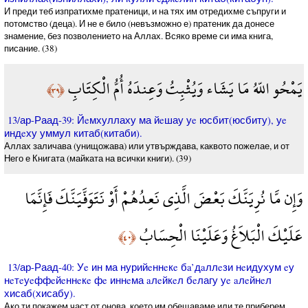
И преди теб изпратихме пратеници, и на тях им отредихме съпруги и
потомство (деца). И не е било (невъзможно е) пратеник да донесе
знамение, без позволението на Аллах. Всяко време си има книга,
писание. (38)
يَمْحُو اللّهُ مَا يَشَاء وَيُثْبِتُ وَعِندَهُ أُمُّ الْكِتَابِ
﴿٣٩﴾
13/ар-Раад-39: Йeмхуллаху ма йeшау уe юсбит(юсбиту), уe
индeху уммул китаб(китаби).
Аллах заличава (унищожава) или утвърждава, каквото пожелае, и от
Него е Книгата (майката на всички книги). (39)
وَإِن مَّا نُرِيَنَّكَ بَعْضَ الَّذِي نَعِدُهُمْ أَوْ نَتَوَفَّيَنَّكَ فَإِنَّمَا
عَلَيْكَ الْبَلاَغُ وَعَلَيْنَا الْحِسَابُ
﴿٤٠﴾
13/ар-Раад-40: Уe ин ма нурийeннeкe бa’дaллeзи нeидухум eу
нeтeуeффeйeннeкe фe иннeма aлeйкeл бeлагу уe aлeйнeл
хисаб(хисабу).
Ако ти покажем част от онова, което им обещаваме или те приберем