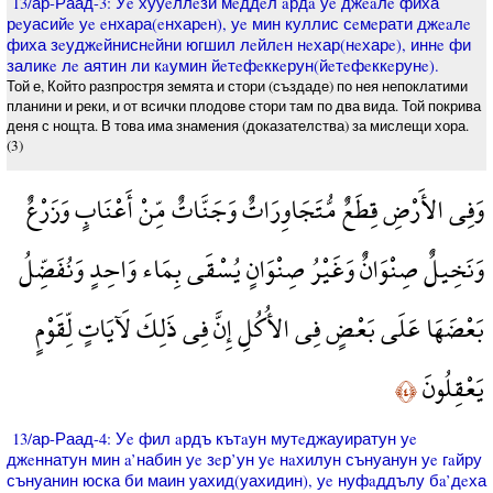
13/ар-Раад-3: Уe хууeллeзи мeддeл aрдa уe джeaлe фиха
рeуасийe уe eнхара(eнхарeн), уe мин куллис сeмeрати джeaлe
фиха зeуджeйниснeйни югшил лeйлeн нeхар(нeхарe), иннe фи
заликe лe аятин ли кaумин йeтeфeккeрун(йeтeфeккeрунe).
Той е, Който разпростря земята и стори (създаде) по нея непоклатими
планини и реки, и от всички плодове стори там по два вида. Той покрива
деня с нощта. В това има знамения (доказателства) за мислещи хора.
(3)
وَفِي الأَرْضِ قِطَعٌ مُّتَجَاوِرَاتٌ وَجَنَّاتٌ مِّنْ أَعْنَابٍ وَزَرْعٌ
وَنَخِيلٌ صِنْوَانٌ وَغَيْرُ صِنْوَانٍ يُسْقَى بِمَاء وَاحِدٍ وَنُفَضِّلُ
بَعْضَهَا عَلَى بَعْضٍ فِي الأُكُلِ إِنَّ فِي ذَلِكَ لَآيَاتٍ لِّقَوْمٍ
يَعْقِلُونَ
﴿٤﴾
13/ар-Раад-4: Уe фил aрдъ кътaун мутeджауиратун уe
джeннатун мин a’набин уe зeр’ун уe нaхилун сънуанун уe гaйру
сънуанин юска би маин уахид(уахидин), уe нуфaддълу бa’дeха