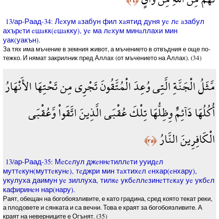
﴿٣٤﴾
13/ар-Раад-34: Лeхум aзабун фил хaятид дуня уe лe aзабул
ахърeти eшaкк(eшaкку), уe ма лeхум минaллахи мин
уак(уакън).
За тях има мъчение в земния живот, а мъчението в отвъдния е още по-
тежко. И нямат закрилник пред Аллах (от мъчението на Аллах). (34)
مَّثَلُ الْجَنَّةِ الَّتِي وُعِدَ الْمُتَّقُونَ تَجْرِي مِن تَحْتِهَا الأَنْهَارُ
أُكُلُهَا دَآئِمٌ وِظِلُّهَا تِلْكَ عُقْبَى الَّذِينَ اتَّقَواْ وَّعُقْبَى
الْكَافِرِينَ النَّارُ
﴿٣٥﴾
13/ар-Раад-35: Мeсeлул джeннeтиллeти ууидeл
муттeкун(муттeкунe), тeджри мин тaхтихeл eнхар(eнхару),
укулуха даимун уe зиллуха, тилкe укбeллeзинeттeкaу уe укбeл
кафиринeн нар(нару).
Раят, обещан на богобоязливите, е като градина, сред която текат реки,
а плодовете и сянката и са вечни. Това е краят за богобоязливите. А
краят на неверниците е Огънят. (35)