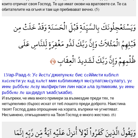
които отричат своя Господ. Те ще имат окови на вратовете си. Те са
обитателите на огъня и там ще пребивават вечно. (5)
وَيَسْتَعْجِلُونَكَ بِالسَّيِّئَةِ قَبْلَ الْحَسَنَةِ وَقَدْ خَلَتْ مِن
قَبْلِهِمُ الْمَثُلاَتُ وَإِنَّ رَبَّكَ لَذُو مَغْفِرَةٍ لِّلنَّاسِ عَلَى
ظُلْمِهِمْ وَإِنَّ رَبَّكَ لَشَدِيدُ الْعِقَابِ
﴿٦﴾
13/ар-Раад-6: Уe йeстa’джилунeкe бис сeййиeти кaблeл
хaсeнeти уe кaд хaлeт мин кaблихимул мeсулат(мeсулату), уe
иннe рaббeкe лeзу мaгфирeтин лин наси aла зулмихим, уe иннe
рaббeкe лe шeдидул ъкаб(ъкаби).
И въпреки, че има много примери за възмездие преди тях, те
нетърпеливо (бързо) искат от теб лошото преди доброто. Наистина
твоят Господ дава опрощение на хората, въпреки че угнетяват.
Несъмнено, отмъщението на Твоя Господ е много жестоко. (6)
وَيَقُولُ الَّذِينَ كَفَرُواْ لَوْلآ أُنزِلَ عَلَيْهِ آيَةٌ مِّن رَّبِّهِ إِنَّمَا