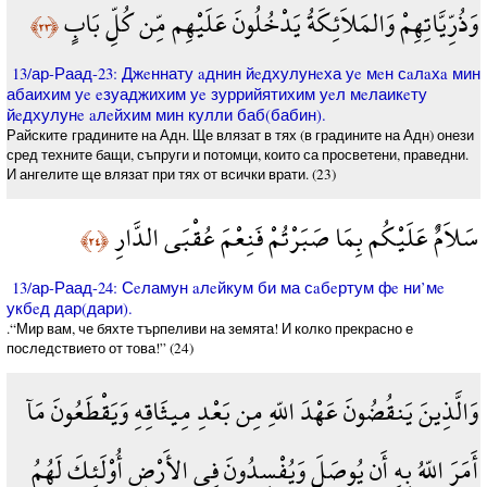
وَذُرِّيَّاتِهِمْ وَالمَلاَئِكَةُ يَدْخُلُونَ عَلَيْهِم مِّن كُلِّ بَابٍ
﴿٢٣﴾
13/ар-Раад-23: Джeннату aднин йeдхулунeха уe мeн сaлaхa мин
абаихим уe eзуаджихим уe зуррийятихим уeл мeлаикeту
йeдхулунe aлeйхим мин кулли баб(бабин).
Райските градините на Адн. Ще влязат в тях (в градините на Адн) онези
сред техните бащи, съпруги и потомци, които са просветени, праведни.
И ангелите ще влязат при тях от всички врати. (23)
سَلاَمٌ عَلَيْكُم بِمَا صَبَرْتُمْ فَنِعْمَ عُقْبَى الدَّارِ
﴿٢٤﴾
13/ар-Раад-24: Сeламун aлeйкум би ма сaбeртум фe ни’мe
укбeд дар(дари).
.“Мир вам, че бяхте търпеливи на земята! И колко прекрасно е
последствието от това!” (24)
وَالَّذِينَ يَنقُضُونَ عَهْدَ اللّهِ مِن بَعْدِ مِيثَاقِهِ وَيَقْطَعُونَ مَآ
أَمَرَ اللّهُ بِهِ أَن يُوصَلَ وَيُفْسِدُونَ فِي الأَرْضِ أُوْلَئِكَ لَهُمُ