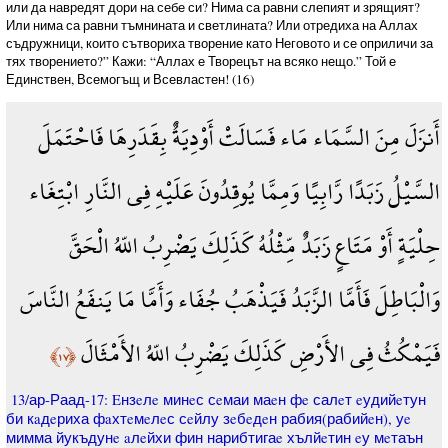
или да навредят дори на себе си? Нима са равни слепият и зрящият?
Или нима са равни тъмнината и светлината? Или отредиха на Аллах
съдружници, които сътвориха творение като Неговото и се оприличи за
тях творението?” Кажи: “Аллах е Творецът на всяко нещо.” Той е
Единствен, Всемогъщ и Всевластен! (16)
أَنزَلَ مِنَ السَّمَاء مَاء فَسَالَتْ أَوْدِيَةٌ بِقَدَرِهَا فَاحْتَمَلَ
السَّيْلُ زَبَدًا رَّابِيًا وَمِمَّا يُوقِدُونَ عَلَيْهِ فِي النَّارِ ابْتِغَاء
حِلْيَةٍ أَوْ مَتَاعٍ زَبَدٌ مِّثْلُهُ كَذَلِكَ يَضْرِبُ اللّهُ الْحَقَّ
وَالْبَاطِلَ فَأَمَّا الزَّبَدُ فَيَذْهَبُ جُفَاء وَأَمَّا مَا يَنفَعُ النَّاسَ
فَيَمْكُثُ فِي الأَرْضِ كَذَلِكَ يَضْرِبُ اللّهُ الأَمْثَالَ
﴿١٧﴾
13/ар-Раад-17: Eнзeлe минeс сeмаи маeн фe салeт eудийeтун
би кaдeриха фaхтeмeлeс сeйлу зeбeдeн рабия(рабийeн), уe
мимма йукъдунe aлeйхи фин нарибтигаe хълйeтин eу мeтаън