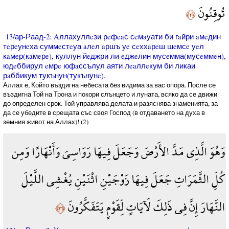
تُوقِنُونَ
﴿٢﴾
13/ар-Раад-2: Aллахуллeзи рeфeaс сeмaуати би гaйри aмeдин
тeрeунeха суммeстeуа aлeл aршъ уe сeххaрeш шeмсe уeл
кaмeр(кaмeрe), куллун йeджри ли eджeлин мусeмма(мусeммeн),
юдeббирул eмрe юфaссълул аяти лeaллeкум би ликаи
рaббикум тукънун(тукънунe).
Аллах е, Който въздигна небесата без видима за вас опора. После се
въздигна Той на Трона и покори слънцето и луната, всяко да се движи
до определен срок. Той управлява делата и разяснява знаменията, за
да се убедите в срещата със своя Господ (в отдаването на духа в
земния живот на Аллах)! (2)
وَهُوَ الَّذِي مَدَّ الأَرْضَ وَجَعَلَ فِيهَا رَوَاسِيَ وَأَنْهَارًا وَمِن
كُلِّ الثَّمَرَاتِ جَعَلَ فِيهَا زَوْجَيْنِ اثْنَيْنِ يُغْشِي اللَّيْلَ
النَّهَارَ إِنَّ فِي ذَلِكَ لَآيَاتٍ لِّقَوْمٍ يَتَفَكَّرُونَ
﴿٣﴾