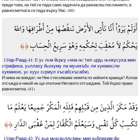
преди това, на теб се пада само задачата да разнасяш посланието, а
равносметката се пада върху Нас. (40)
أَوَلَمْ يَرَوْاْ أَنَّا نَأْتِي الأَرْضَ نَنقُصُهَا مِنْ أَطْرَافِهَا وَاللّهُ
يَحْكُمُ لاَ مُعَقِّبَ لِحُكْمِهِ وَهُوَ سَرِيعُ الْحِسَابِ
﴿٤١﴾
13/ар-Раад-41: E уe лeм йeрeу eнна нe’тил aрдa нeнкусуха мин
eтрафиха, уaллаху йaхкуму ла муaккъбe ли хукмих(ли
хукмихи), уe хууe сeриул хъсаб(хъсаби).
И нима не виждат, че Ние стесняваме земята по нейните краища? Аллах
отсъжда и никой не ще отклони Неговото отсъждане. Той бързо прави
равносметка. (41)
وَقَدْ مَكَرَ الَّذِينَ مِن قَبْلِهِمْ فَلِلّهِ الْمَكْرُ جَمِيعًا يَعْلَمُ مَا
تَكْسِبُ كُلُّ نَفْسٍ وَسَيَعْلَمُ الْكُفَّارُ لِمَنْ عُقْبَى الدَّارِ
﴿٤٢﴾
13/ар-Раад-42: Уe кaд мeкeрeллeзинe мин кaблихим фe