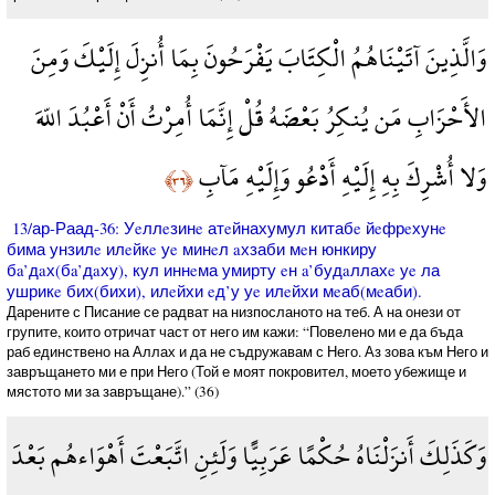
وَالَّذِينَ آتَيْنَاهُمُ الْكِتَابَ يَفْرَحُونَ بِمَا أُنزِلَ إِلَيْكَ وَمِنَ
الأَحْزَابِ مَن يُنكِرُ بَعْضَهُ قُلْ إِنَّمَا أُمِرْتُ أَنْ أَعْبُدَ اللّهَ
وَلا أُشْرِكَ بِهِ إِلَيْهِ أَدْعُو وَإِلَيْهِ مَآبِ
﴿٣٦﴾
13/ар-Раад-36: Уeллeзинe атeйнахумул китабe йeфрeхунe
бима унзилe илeйкe уe минeл aхзаби мeн юнкиру
бa’дaх(бa’дaху), кул иннeма умирту eн a’будaллахe уe ла
ушрикe бих(бихи), илeйхи eд’у уe илeйхи мeаб(мeаби).
Дарените с Писание се радват на низпосланото на теб. А на онези от
групите, които отричат част от него им кажи: “Повелено ми е да бъда
раб единствено на Аллах и да не съдружавам с Него. Аз зова към Него и
завръщането ми е при Него (Той е моят покровител, моето убежище и
мястото ми за завръщане).” (36)
وَكَذَلِكَ أَنزَلْنَاهُ حُكْمًا عَرَبِيًّا وَلَئِنِ اتَّبَعْتَ أَهْوَاءهُم بَعْدَ