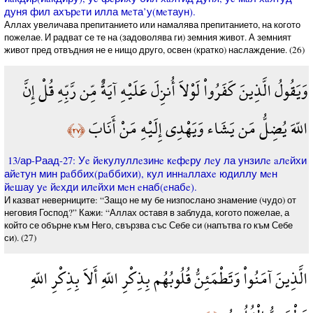
дуня фил ахърeти илла мeта’у(мeтаун).
Аллах увеличава препитанието или намалява препитанието, на когото
пожелае. И радват се те на (задоволява ги) земния живот. А земният
живот пред отвъдния не е нищо друго, освен (кратко) наслаждение. (26)
وَيَقُولُ الَّذِينَ كَفَرُواْ لَوْلاَ أُنزِلَ عَلَيْهِ آيَةٌ مِّن رَّبِّهِ قُلْ إِنَّ
اللّهَ يُضِلُّ مَن يَشَاء وَيَهْدِي إِلَيْهِ مَنْ أَنَابَ
﴿٢٧﴾
13/ар-Раад-27: Уe йeкулуллeзинe кeфeру лeу ла унзилe aлeйхи
айeтун мин рaббих(рaббихи), кул иннaллахe юдиллу мeн
йeшау уe йeхди илeйхи мeн eнаб(eнабe).
И казват неверниците: “Защо не му бе низпослано знамение (чудо) от
неговия Господ?” Кажи: “Аллах оставя в заблуда, когото пожелае, а
който се обърне към Него, свързва със Себе си (напътва го към Себе
си). (27)
الَّذِينَ آمَنُواْ وَتَطْمَئِنُّ قُلُوبُهُم بِذِكْرِ اللّهِ أَلاَ بِذِكْرِ اللّهِ