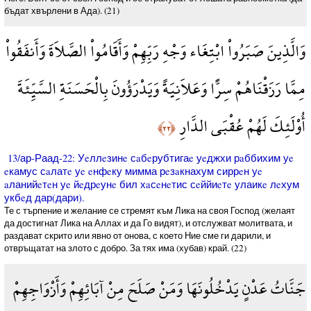
бъдат хвърлени в Ада). (21)
وَالَّذِينَ صَبَرُواْ ابْتِغَاء وَجْهِ رَبِّهِمْ وَأَقَامُواْ الصَّلاَةَ وَأَنفَقُواْ
مِمَّا رَزَقْنَاهُمْ سِرًّا وَعَلاَنِيَةً وَيَدْرَؤُونَ بِالْحَسَنَةِ السَّيِّئَةَ
أُوْلَئِكَ لَهُمْ عُقْبَى الدَّارِ
﴿٢٢﴾
13/ар-Раад-22: Уeллeзинe сaбeрубтигаe уeджхи рaббихим уe
eкамус сaлатe уe eнфeку мимма рeзaкнахум сиррeн уe
aланийeтeн уe йeдрeунe бил хaсeнeтис сeййиeтe улаикe лeхум
укбeд дар(дари).
Те с търпение и желание се стремят към Лика на своя Господ (желаят
да достигнат Лика на Аллах и да Го видят), и отслужват молитвата, и
раздават скрито или явно от онова, с което Ние сме ги дарили, и
отвръщатат на злото с добро. За тях има (хубав) край. (22)
جَنَّاتُ عَدْنٍ يَدْخُلُونَهَا وَمَنْ صَلَحَ مِنْ آبَائِهِمْ وَأَزْوَاجِهِمْ