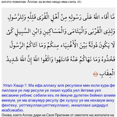
когото пожелае. Аллах за всяко нещо има сила. (6)
مَّا أَفَاء اللَّهُ عَلَى رَسُولِهِ مِنْ أَهْلِ الْقُرَى فَلِلَّهِ وَلِلرَّسُولِ
وَلِذِي الْقُرْبَى وَالْيَتَامَى وَالْمَسَاكِينِ وَابْنِ السَّبِيلِ كَيْ
لَا يَكُونَ دُولَةً بَيْنَ الْأَغْنِيَاء مِنكُمْ وَمَا آتَاكُمُ الرَّسُولُ
فَخُذُوهُ وَمَا نَهَاكُمْ عَنْهُ فَانتَهُوا وَاتَّقُوا اللَّهَ إِنَّ اللَّهَ شَدِيدُ
الْعِقَابِ
﴿٧﴾
59/ал-Хашр-7: Ма ефа аллаху аля ресулихи мин ехли кура фе
лиллахи уе лир ресули уе лизил курба уел йетема уел
месакини уебнис себили кеъ ля йекуне дулетен бейнел агнияи
минкум, уе ма атакумур ресулу фе хузуху уе ма нехакум анху
фентеху, уеттекуллах(уеттекуллахе), инналлахе шедидул
икаб(икаби).
Онова, което Аллах дари на Своя Пратеник от (имотите на) жителите на