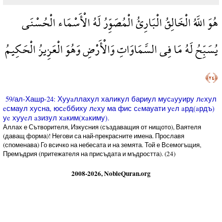
هُوَ اللَّهُ الْخَالِقُ الْبَارِئُ الْمُصَوِّرُ لَهُ الْأَسْمَاء الْحُسْنَى
يُسَبِّحُ لَهُ مَا فِي السَّمَاوَاتِ وَالْأَرْضِ وَهُوَ الْعَزِيزُ الْحَكِيمُ
﴿٢٤﴾
59/ал-Хашр-24: Хууaллахул халикул бариул мусaууиру лeхул
eсмаул хусна, юсeббиху лeху ма фис сeмауати уeл aрд(aрдъ)
уe хууeл aзизул хaким(хaкиму).
Аллах е Сътворителя, Изкусния (създаващия от нищото), Ваятеля
(даващ форма)! Негови са най-прекрасните имена. Прославя
(споменава) Го всичко на небесата и на земята. Той е Всемогъщия,
Премъдрия (притежателя на присъдата и мъдростта). (24)
2008-2026, NobleQuran.org