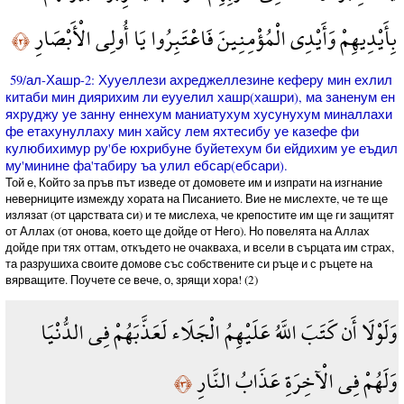
بِأَيْدِيهِمْ وَأَيْدِي الْمُؤْمِنِينَ فَاعْتَبِرُوا يَا أُولِي الْأَبْصَارِ
﴿٢﴾
59/ал-Хашр-2: Хууеллези ахреджеллезине кеферу мин ехлил
китаби мин диярихим ли еууелил хашр(хашри), ма заненум ен
яхруджу уе занну еннехум маниатухум хусунухум миналлахи
фе етахунуллаху мин хайсу лем яхтесибу уе казефе фи
кулюбихимур ру'бе юхрибуне буйетехум би ейдихим уе еъдил
му'минине фа'табиру ъа улил ебсар(ебсари).
Той е, Който за пръв път изведе от домовете им и изпрати на изгнание
неверниците измежду хората на Писанието. Вие не мислехте, че те ще
излязат (от царствата си) и те мислеха, че крепостите им ще ги защитят
от Аллах (от онова, което ще дойде от Него). Но повелята на Аллах
дойде при тях оттам, откъдето не очакваха, и всели в сърцата им страх,
та разрушиха своите домове със собствените си ръце и с ръцете на
вярващите. Поучете се вече, о, зрящи хора! (2)
وَلَوْلَا أَن كَتَبَ اللَّهُ عَلَيْهِمُ الْجَلَاء لَعَذَّبَهُمْ فِي الدُّنْيَا
وَلَهُمْ فِي الْآخِرَةِ عَذَابُ النَّارِ
﴿٣﴾