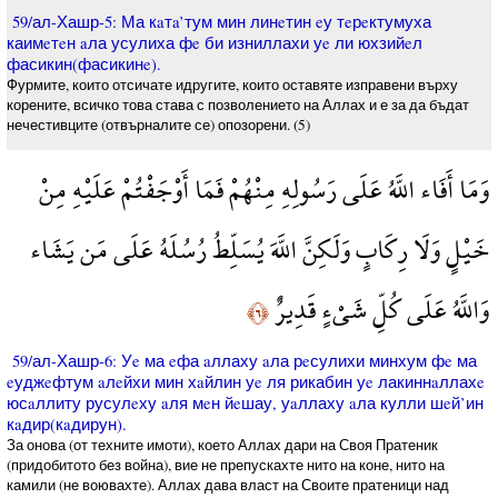
59/ал-Хашр-5: Ма кaтa’тум мин линeтин eу тeрeктумуха
каимeтeн aла усулиха фe би изниллахи уe ли юхзийeл
фасикин(фасикинe).
Фурмите, които отсичате идругите, които оставяте изправени върху
корените, всичко това става с позволението на Аллах и е за да бъдат
нечестивците (отвърналите се) опозорени. (5)
وَمَا أَفَاء اللَّهُ عَلَى رَسُولِهِ مِنْهُمْ فَمَا أَوْجَفْتُمْ عَلَيْهِ مِنْ
خَيْلٍ وَلَا رِكَابٍ وَلَكِنَّ اللَّهَ يُسَلِّطُ رُسُلَهُ عَلَى مَن يَشَاء
وَاللَّهُ عَلَى كُلِّ شَيْءٍ قَدِيرٌ
﴿٦﴾
59/ал-Хашр-6: Уe ма eфа aллаху aла рeсулихи минхум фe ма
eуджeфтум aлeйхи мин хaйлин уe ля рикабин уe лакиннaллахe
юсaллиту русулeху aля мeн йeшау, уaллаху aла кулли шeй’ин
кaдир(кaдирун).
За онова (от техните имоти), което Аллах дари на Своя Пратеник
(придобитото без война), вие не препускахте нито на коне, нито на
камили (не воювахте). Аллах дава власт на Своите пратеници над