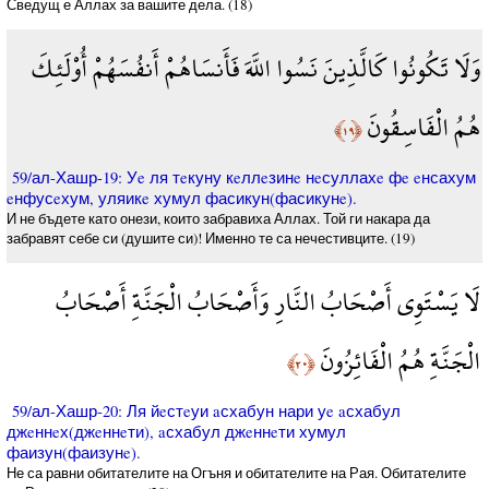
Сведущ е Аллах за вашите дела. (18)
وَلَا تَكُونُوا كَالَّذِينَ نَسُوا اللَّهَ فَأَنسَاهُمْ أَنفُسَهُمْ أُوْلَئِكَ
هُمُ الْفَاسِقُونَ
﴿١٩﴾
59/ал-Хашр-19: Уe ля тeкуну кeллeзинe нeсуллахe фe eнсахум
eнфусeхум, уляикe хумул фасикун(фасикунe).
И не бъдете като онези, които забравиха Аллах. Той ги накара да
забравят себе си (душите си)! Именно те са нечестивците. (19)
لَا يَسْتَوِي أَصْحَابُ النَّارِ وَأَصْحَابُ الْجَنَّةِ أَصْحَابُ
الْجَنَّةِ هُمُ الْفَائِزُونَ
﴿٢٠﴾
59/ал-Хашр-20: Ля йeстeуи aсхабун нари уe aсхабул
джeннeх(джeннeти), aсхабул джeннeти хумул
фаизун(фаизунe).
Не са равни обитателите на Огъня и обитателите на Рая. Обитателите