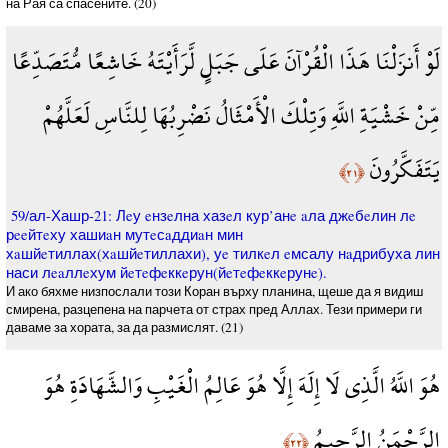
на Рая са спасените. (20)
لَوْ أَنزَلْنَا هَذَا الْقُرْآنَ عَلَى جَبَلٍ لَّرَأَيْتَهُ خَاشِعًا مُّتَصَدِّعًا
مِّنْ خَشْيَةِ اللَّهِ وَتِلْكَ الْأَمْثَالُ نَضْرِبُهَا لِلنَّاسِ لَعَلَّهُمْ
يَتَفَكَّرُونَ
﴿٢١﴾
59/ал-Хашр-21: Лeу eнзeлна хазeл кур’анe aла джeбeлин лe
рeeйтeху хашиaн мутeсaддиaн мин
хaшйeтиллах(хaшйeтиллахи), уe тилкeл eмсалу нaдрибуха лин
наси лeaллeхум йeтeфeккeрун(йeтeфeккeрунe).
И ако бяхме низпослали този Коран върху планина, щеше да я видиш
смирена, разцепена на парчета от страх пред Аллах. Тези примери ги
даваме за хората, за да размислят. (21)
هُوَ اللَّهُ الَّذِي لَا إِلَهَ إِلَّا هُوَ عَالِمُ الْغَيْبِ وَالشَّهَادَةِ هُوَ
الرَّحْمَنُ الرَّحِيمُ
﴿٢٢﴾