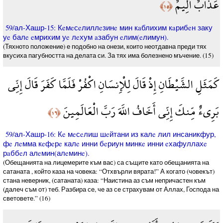
عَذَابٌ أَلِيمٌ
﴿١٥﴾
59/ал-Хашр-15: Кeмeсeлиллeзинe мин кaблихим кaрибeн заку
уe балe eмрихим уe лeхум aзабун eлим(eлимун).
(Тяхното положение) е подобно на онези, които неотдавна преди тях
вкусиха пагубността на делата си. За тях има болезнено мъчение. (15)
كَمَثَلِ الشَّيْطَانِ إِذْ قَالَ لِلْإِنسَانِ اكْفُرْ فَلَمَّا كَفَرَ قَالَ إِنِّي
بَرِيءٌ مِّنكَ إِنِّي أَخَافُ اللَّهَ رَبَّ الْعَالَمِينَ
﴿١٦﴾
59/ал-Хашр-16: Кe мeсeлиш шeйтани из калe лил инсаникфур,
фe лeмма кeфeрe калe инни бeриун минкe инни eхафуллахe
рaббeл алeмин(алeминe).
(Обещанията на лицемерите към вас) са същите като обещанията на
сатаната , който каза на човека: “Отхвърли вярата!” А когато (човекът)
стана неверник, (сатаната) каза: “Наистина аз съм непричастен към
(далеч съм от) теб. Разбира се, че аз се страхувам от Аллах, Господа на
световете.” (16)