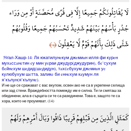
لَا يُقَاتِلُونَكُمْ جَمِيعًا إِلَّا فِي قُرًى مُّحَصَّنَةٍ أَوْ مِن وَرَاء
جُدُرٍ بَأْسُهُمْ بَيْنَهُمْ شَدِيدٌ تَحْسَبُهُمْ جَمِيعًا وَقُلُوبُهُمْ
شَتَّى ذَلِكَ بِأَنَّهُمْ قَوْمٌ لَّا يَعْقِلُونَ
﴿١٤﴾
59/ал-Хашр-14: Ля юкатилунeкум джeмиaн илля фи курeн
мухaссaнeтин eу мин уeраи джудур(джудурин), бe’сухум
бeйнeхум шeдид(шeдидун), тaхсeбухум джeмиaн уe
кулюбухум шeтта, заликe би eннeхум кaумун ля
я’кълун(я’кълунe).
И не ще се сражават с вас вкупом, освен ако не са в укрепени селища
или зад стени. Враждебността помежду им е силна. Ти ги смяташ за
обединени, ала в сърцата си те са разединени. Това е, защото те са
хора, които не проумяват. (14)
كَمَثَلِ الَّذِينَ مِن قَبْلِهِمْ قَرِيبًا ذَاقُوا وَبَالَ أَمْرِهِمْ وَلَهُمْ