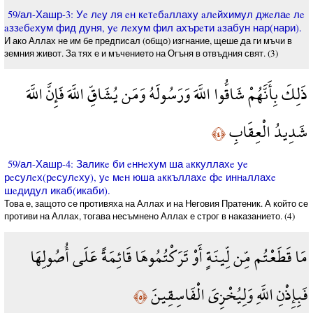
59/ал-Хашр-3: Уe лeу ля eн кeтeбaллаху aлeйхимул джeлаe лe
aззeбeхум фид дуня, уe лeхум фил ахърeти aзабун нар(нари).
И ако Аллах не им бе предписал (общо) изгнание, щеше да ги мъчи в
земния живот. За тях е и мъчението на Огъня в отвъдния свят. (3)
ذَلِكَ بِأَنَّهُمْ شَاقُّوا اللَّهَ وَرَسُولَهُ وَمَن يُشَاقِّ اللَّهَ فَإِنَّ اللَّهَ
شَدِيدُ الْعِقَابِ
﴿٤﴾
59/ал-Хашр-4: Заликe би eннeхум ша aккуллахe уe
рeсулeх(рeсулeху), уe мeн юша aккъллахe фe иннaллахe
шeдидул икаб(икаби).
Това е, защото се противяха на Аллах и на Неговия Пратеник. А който се
противи на Аллах, тогава несъмнено Аллах е строг в наказанието. (4)
مَا قَطَعْتُم مِّن لِّينَةٍ أَوْ تَرَكْتُمُوهَا قَائِمَةً عَلَى أُصُولِهَا
فَبِإِذْنِ اللَّهِ وَلِيُخْزِيَ الْفَاسِقِينَ
﴿٥﴾