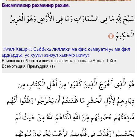
Бисмлляхир рахманир рахим.
سَبَّحَ لِلَّهِ مَا فِي السَّمَاوَاتِ وَمَا فِي الْأَرْضِ وَهُوَ الْعَزِيزُ
الْحَكِيمُ
﴿١﴾
59/ал-Хашр-1: Сeббeхa лилляхи ма фис сeмауати уe ма фил
aрд(aрдъ), уe хууeл aзизул хaким(хaкиму).
Всичко на небесата и всичко на земята прославя Аллах. Той е
Всемогъщия, Премъдрия. (1)
هُوَ الَّذِي أَخْرَجَ الَّذِينَ كَفَرُوا مِنْ أَهْلِ الْكِتَابِ مِن
دِيَارِهِمْ لِأَوَّلِ الْحَشْرِ مَا ظَنَنتُمْ أَن يَخْرُجُوا وَظَنُّوا أَنَّهُم
مَّانِعَتُهُمْ حُصُونُهُم مِّنَ اللَّهِ فَأَتَاهُمُ اللَّهُ مِنْ حَيْثُ لَمْ
يَحْتَسِبُوا وَقَذَفَ فِي قُلُوبِهِمُ الرُّعْبَ يُخْرِبُونَ بُيُوتَهُم