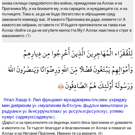
онова селище (придобитото без война), принадлежи на Аллах и на
Пратеника Му, и на близките му, и на сираците, и нуждаещите се, и на
пътниците. Това е, за да не бъде (богатство) в обръщение сред
заможните измежду вас. И каквото Пратеника ви даде, вземете го! А
каквото ви забрани, оставете го! И бъдете притежатели на таква към
Аллах (бойте се да не изгубите милостта Му)! Аллах наистина е строг в
наказанието. (7)
لِلْفُقَرَاء الْمُهَاجِرِينَ الَّذِينَ أُخْرِجُوا مِن دِيارِهِمْ
وَأَمْوَالِهِمْ يَبْتَغُونَ فَضْلًا مِّنَ اللَّهِ وَرِضْوَانًا وَيَنصُرُونَ اللَّهَ
وَرَسُولَهُ أُوْلَئِكَ هُمُ الصَّادِقُونَ
﴿٨﴾
59/ал-Хашр-8: Лил фукaраил мухаджиринeллeзинe ухриджу
мин диярихим уe eмуалихим йeбтeгунe фaдлeн минaллахи уe
ръдуанeн уe йeнсурунaллахe уe рeсулeх(рeсулeху), уляикe
хумус садикун(садикунe).
(Дарът) е за преселилите се бедняци, които бяха прогонени от домовете
и имотите си. Те търсят благодат и благоволение от Аллах и помагат на
Аллах и на Неговия Пратеник. Именно те са верните. (8)