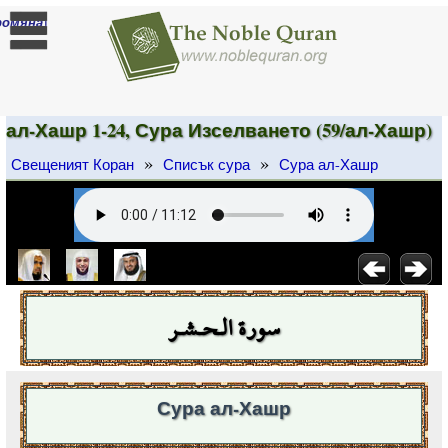
]
ромяна
ал-Хашр 1-24, Сура Изселването (59/ал-Хашр)
»
»
Свещеният Коран
Списък сура
Сура ал-Хашр
سورة الـحـشـر
Сура ал-Хашр