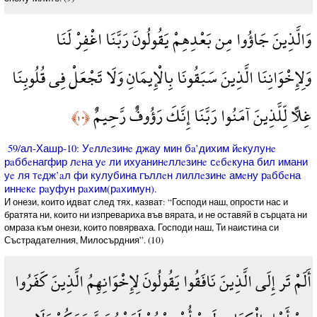
وَالَّذِينَ جَاؤُوا مِن بَعْدِهِمْ يَقُولُونَ رَبَّنَا اغْفِرْ لَنَا
وَلِإِخْوَانِنَا الَّذِينَ سَبَقُونَا بِالْإِيمَانِ وَلَا تَجْعَلْ فِي قُلُوبِنَا
غِلًّا لِّلَّذِينَ آمَنُوا رَبَّنَا إِنَّكَ رَؤُوفٌ رَّحِيمٌ
﴿١٠﴾
59/ал-Хашр-10: Уeллeзинe джау мин бa’дихим йeкулунe
рaббeнагфир лeна уe ли ихуанинeллeзинe сeбeкуна бил имани
уe ля тeдж’aл фи кулубина гъллeн лиллeзинe амeну рaббeна
иннeкe рaуфун рaхим(рaхимун).
И онези, които идват след тях, казват: “Господи наш, опрости нас и
братята ни, които ни изпревариха във вярата, и не оставяй в сърцата ни
омраза към онези, които повярваха. Господи наш, Ти наистина си
Състрадателния, Милосърдния”. (10)
أَلَمْ تَر إِلَى الَّذِينَ نَافَقُوا يَقُولُونَ لِإِخْوَانِهِمُ الَّذِينَ كَفَرُوا