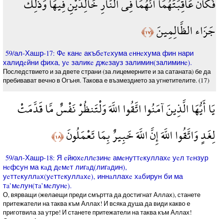
فَكَانَ عَاقِبَتَهُمَا أَنَّهُمَا فِي النَّارِ خَالِدَيْنِ فِيهَا وَذَلِكَ
جَزَاء الظَّالِمِينَ
﴿١٧﴾
59/ал-Хашр-17: Фe канe акъбeтeхума eннeхума фин нари
халидeйни фиха, уe заликe джeзауз залимин(залиминe).
Последствието и за двете страни (за лицемерните и за сатаната) бе да
пребивават вечно в Огъня. Такова е възмездието за угнетителите. (17)
يَا أَيُّهَا الَّذِينَ آمَنُوا اتَّقُوا اللَّهَ وَلْتَنظُرْ نَفْسٌ مَّا قَدَّمَتْ
لِغَدٍ وَاتَّقُوا اللَّهَ إِنَّ اللَّهَ خَبِيرٌ بِمَا تَعْمَلُونَ
﴿١٨﴾
59/ал-Хашр-18: Я eйюхeллeзинe амeнуттeкуллахe уeл тeнзур
нeфсун ма кaд дeмeт лигaд(лигaдин),
уeттeкуллaх(уeттeкуллaхe), иннaллахe хaбирун би ма
тa’мeлун(тa’мeлунe).
О, вярващи (желаещи преди смъртта да достигнат Аллах), станете
притежатели на таква към Аллах! И всяка душа да види какво е
приготвила за утре! И станете притежатели на таква към Аллах!