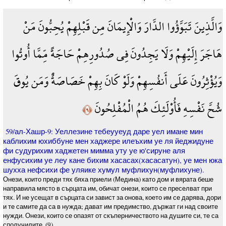
وَالَّذِينَ تَبَوَّؤُوا الدَّارَ وَالْإِيمَانَ مِن قَبْلِهِمْ يُحِبُّونَ مَنْ
هَاجَرَ إِلَيْهِمْ وَلَا يَجِدُونَ فِي صُدُورِهِمْ حَاجَةً مِّمَّا أُوتُوا
وَيُؤْثِرُونَ عَلَى أَنفُسِهِمْ وَلَوْ كَانَ بِهِمْ خَصَاصَةٌ وَمَن يُوقَ
شُحَّ نَفْسِهِ فَأُوْلَئِكَ هُمُ الْمُفْلِحُونَ
﴿٩﴾
59/ал-Хашр-9: Уеллезине тебеууеуд даре уел имане мин
каблихим юхиббуне мен хаджере илеъхим уе ля йеджидуне
фи судурихим хаджетен мимма уту уе ю'сируне аля
енфусихим уе леу кане бихим хасасах(хасасатун), уе мен юка
шухха нефсихи фе уляике хумул муфлихун(муфлихуне).
Онези, които преди тях бяха приели (Медина) като дом и вярата беше
направила място в сърцата им, обичат онези, които се преселват при
тях. И не усещат в сърцата си завист за онова, което им се дарява, дори
и те самите да са в нужда; дават им предимство, държат ги над своите
нужди. Онези, които се опазят от скъперничеството на душите си, те са
сполучилите. (9)