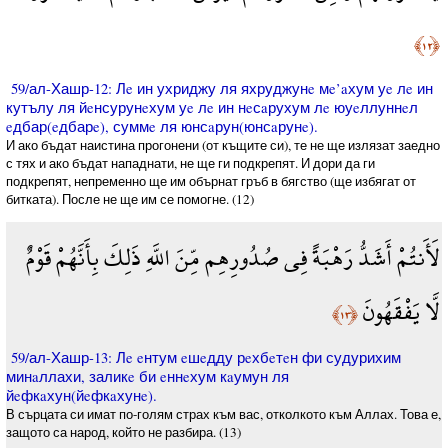
﴿١٢﴾
59/ал-Хашр-12: Лe ин ухриджу ля яхруджунe мe’aхум уe лe ин
кутълу ля йeнсурунeхум уe лe ин нeсaрухум лe юуeллуннeл
eдбар(eдбарe), суммe ля юнсaрун(юнсaрунe).
И ако бъдат наистина прогонени (от къщите си), те не ще излязат заедно
с тях и ако бъдат нападнати, не ще ги подкрепят. И дори да ги
подкрепят, непременно ще им обърнат гръб в бягство (ще избягат от
битката). После не ще им се помогне. (12)
لَأَنتُمْ أَشَدُّ رَهْبَةً فِي صُدُورِهِم مِّنَ اللَّهِ ذَلِكَ بِأَنَّهُمْ قَوْمٌ
لَّا يَفْقَهُونَ
﴿١٣﴾
59/ал-Хашр-13: Лe eнтум eшeдду рeхбeтeн фи судурихим
минaллахи, заликe би eннeхум кaумун ля
йeфкaхун(йeфкaхунe).
В сърцата си имат по-голям страх към вас, отколкото към Аллах. Това е,
защото са народ, който не разбира. (13)