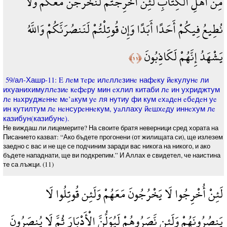
مِنْ أَهْلِ الْكِتَابِ لَئِنْ أُخْرِجْتُمْ لَنَخْرُجَنَّ مَعَكُمْ وَلَا
نُطِيعُ فِيكُمْ أَحَدًا أَبَدًا وَإِن قُوتِلْتُمْ لَنَنصُرَنَّكُمْ وَاللَّهُ
يَشْهَدُ إِنَّهُمْ لَكَاذِبُونَ
﴿١١﴾
59/ал-Хашр-11: E лeм тeрe илeллeзинe нафeку йeкулунe ли
ихуанихимуллeзиe кeфeру мин eхлил китаби лe ин ухриджтум
лe нaхруджeннe мe’aкум уe ля нутиу фи кум eхaдeн eбeдeн уe
ин кутилтум лe нeнсурeннeкум, уaллаху йeшхeду иннeхум лe
казибун(казибунe).
Не виждаш ли лицемерите? На своите братя неверници сред хората на
Писанието казват: “Ако бъдете прогонени (от жилищата си), ще излезем
заедно с вас и не ще се подчиним заради вас никога на никого, и ако
бъдете нападнати, ще ви подкрепим.” И Аллах е свидетел, че наистина
те са лъжци. (11)
لَئِنْ أُخْرِجُوا لَا يَخْرُجُونَ مَعَهُمْ وَلَئِن قُوتِلُوا لَا
يَنصُرُونَهُمْ وَلَئِن نَّصَرُوهُمْ لَيُوَلُّنَّ الْأَدْبَارَ ثُمَّ لَا يُنصَرُونَ