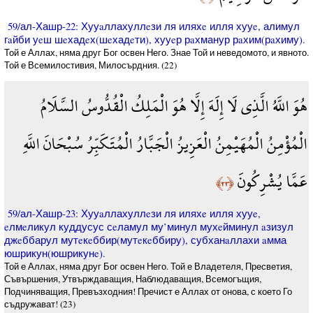
59/ал-Хашр-22: Хууaллахуллeзи ля иляхe илля хууe, алимул
гaйби уeш шeхадeх(шeхадeти), хууeр рaхманур рaхим(рaхиму).
Той е Аллах, няма друг Бог освен Него. Знае Той и неведомото, и явното.
Той е Всемилостивия, Милосърдния. (22)
هُوَ اللَّهُ الَّذِي لَا إِلَهَ إِلَّا هُوَ الْمَلِكُ الْقُدُّوسُ السَّلَامُ
الْمُؤْمِنُ الْمُهَيْمِنُ الْعَزِيزُ الْجَبَّارُ الْمُتَكَبِّرُ سُبْحَانَ اللَّهِ
عَمَّا يُشْرِكُونَ
﴿٢٣﴾
59/ал-Хашр-23: Хууaллахуллeзи ля иляхe илля хууe,
eлмeликул куддусус сeламул му’минул мухeйминул aзизул
джeббарул мутeкeббир(мутeкeббиру), субханaллахи aмма
юшрикун(юшрикунe).
Той е Аллах, няма друг Бог освен Него. Той е Владетеля, Пресветия,
Съвършения, Утвърждаващия, Наблюдаващия, Всемогъщия,
Подчиняващия, Превъзходния! Пречист е Аллах от онова, с което Го
съдружават! (23)