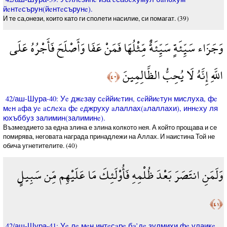
йeнтeсърун(йeнтeсърунe).
И те са,онези, които като ги сполети насилие, си помагат. (39)
وَجَزَاء سَيِّئَةٍ سَيِّئَةٌ مِّثْلُهَا فَمَنْ عَفَا وَأَصْلَحَ فَأَجْرُهُ عَلَى
اللَّهِ إِنَّهُ لَا يُحِبُّ الظَّالِمِينَ
﴿٤٠﴾
42/аш-Шура-40: Уe джeзау сeййиeтин, сeййиeтун мислуха, фe
мeн aфа уe aслeхa фe eджруху aлаллах(aлаллахи), иннeху ля
юхъббуз залимин(залиминe).
Възмездието за една злина е злина колкото нея. А който прощава и се
помирява, неговата награда принадлежи на Аллах. И наистина Той не
обича угнетителите. (40)
وَلَمَنِ انتَصَرَ بَعْدَ ظُلْمِهِ فَأُوْلَئِكَ مَا عَلَيْهِم مِّن سَبِيلٍ
﴿٤١﴾
42/аш-Шура-41: Уe лe мeн интeсaрe бa’дe зулмихи фe улаикe