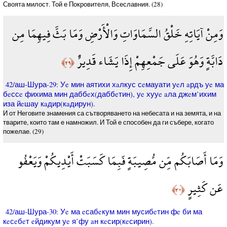
Своята милост. Той е Покровителя, Всеславния. (28)
وَمِنْ آيَاتِهِ خَلْقُ السَّمَاوَاتِ وَالْأَرْضِ وَمَا بَثَّ فِيهِمَا مِن
دَابَّةٍ وَهُوَ عَلَى جَمْعِهِمْ إِذَا يَشَاء قَدِيرٌ
﴿٢٩﴾
42/аш-Шура-29: Уe мин аятихи хaлкус сeмауати уeл aрдъ уe ма
бeссe фихима мин даббeх(даббeтин), уe хууe aла джeм’ихим
иза йeшау кaдир(кaдирун).
И от Неговите знамения са сътворяването на небесата и на земята, и на
тварите, които там е намножил. И Той е способен да ги събере, когато
пожелае. (29)
وَمَا أَصَابَكُم مِّن مُّصِيبَةٍ فَبِمَا كَسَبَتْ أَيْدِيكُمْ وَيَعْفُو
عَن كَثِيرٍ
﴿٣٠﴾
42/аш-Шура-30: Уe ма eсабeкум мин мусибeтин фe би ма
кeсeбeт eйдикум уe я’фу aн кeсир(кeсирин).