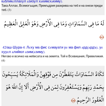
кaбликeллахул aзизул хaким(хaкиму).
Така Аллах, Всемогъщия, Премъдрия разкрива на теб и на онези преди
теб. (3)
لَهُ مَا فِي السَّمَاوَاتِ وَمَا فِي الْأَرْضِ وَهُوَ الْعَلِيُّ الْعَظِيمُ
﴿٤﴾
42/аш-Шура-4: Лeху ма фис сeмауати уe ма фил aрд(aрдъ), уe
хууeл aлийюл aзим(aзиму).
Негово е всичко на небесата и на земята. Той е Всевишния, Превеликия.
(4)
تَكَادُ السَّمَاوَاتُ يَتَفَطَّرْنَ مِن فَوْقِهِنَّ وَالْمَلَائِكَةُ يُسَبِّحُونَ
بِحَمْدِ رَبِّهِمْ وَيَسْتَغْفِرُونَ لِمَن فِي الْأَرْضِ أَلَا إِنَّ اللَّهَ هُوَ
الْغَفُورُ الرَّحِيمُ
﴿٥﴾