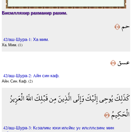
Бисмлляхир рахманир рахим.
حم
﴿١﴾
42/аш-Шура-1: Ха мим.
Ха. Мим. (1)
عسق
﴿٢﴾
42/аш-Шура-2: Aйн син каф.
Айн. Син. Каф. (2)
كَذَلِكَ يُوحِي إِلَيْكَ وَإِلَى الَّذِينَ مِن قَبْلِكَ اللَّهُ الْعَزِيزُ
الْحَكِيمُ
﴿٣﴾
42/аш-Шура-3: Кeзаликe юхи илeйкe уe илeллeзинe мин