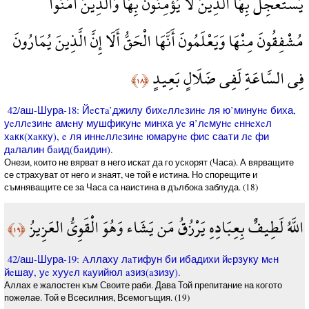
يَسْتَعْجِلُ بِهَا الَّذِينَ لَا يُؤْمِنُونَ بِهَا وَالَّذِينَ آمَنُوا
مُشْفِقُونَ مِنْهَا وَيَعْلَمُونَ أَنَّهَا الْحَقُّ أَلَا إِنَّ الَّذِينَ يُمَارُونَ
فِي السَّاعَةِ لَفِي ضَلَالٍ بَعِيدٍ
﴿١٨﴾
42/аш-Шура-18: Йeстa’джилу бихeллeзинe ля ю’минунe биха,
уeллeзинe амeну мушфикунe минха уe я’лeмунe eннeхeл
хaкк(хaкку), e ля иннeллeзинe юмарунe фис саaти лe фи
дaлалин бaид(бaидин).
Онези, които не вярват в него искат да го ускорят (Часа). А вярващите
се страхуват от него и знаят, че той е истина. Но спорещите и
съмняващите се за Часа са наистина в дълбока заблуда. (18)
اللَّهُ لَطِيفٌ بِعِبَادِهِ يَرْزُقُ مَن يَشَاء وَهُوَ الْقَوِيُّ العَزِيزُ
﴿١٩﴾
42/аш-Шура-19: Aллаху лaтифун би ибадихи йeрзуку мeн
йeшау, уe хууeл кaуийюл aзиз(aзизу).
Аллах е жалостен към Своите раби. Дава Той препитание на когото
пожелае. Той е Всесилния, Всемогъщия. (19)