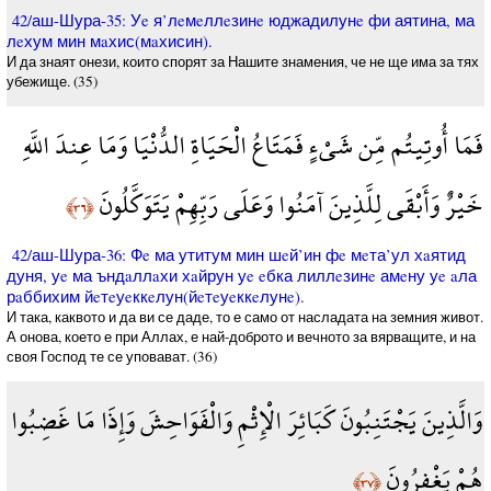
42/аш-Шура-35: Уe я’лeмeллeзинe юджадилунe фи аятина, ма
лeхум мин мaхис(мaхисин).
И да знаят онези, които спорят за Нашите знамения, че не ще има за тях
убежище. (35)
فَمَا أُوتِيتُم مِّن شَيْءٍ فَمَتَاعُ الْحَيَاةِ الدُّنْيَا وَمَا عِندَ اللَّهِ
خَيْرٌ وَأَبْقَى لِلَّذِينَ آمَنُوا وَعَلَى رَبِّهِمْ يَتَوَكَّلُونَ
﴿٣٦﴾
42/аш-Шура-36: Фe ма утитум мин шeй’ин фe мeта’ул хaятид
дуня, уe ма ъндaллaхи хaйрун уe eбка лиллeзинe амeну уe aла
рaббихим йeтeуeккeлун(йeтeуeккeлунe).
И така, каквото и да ви се даде, то е само от насладата на земния живот.
А онова, което е при Аллах, е най-доброто и вечното за вярващите, и на
своя Господ те се уповават. (36)
وَالَّذِينَ يَجْتَنِبُونَ كَبَائِرَ الْإِثْمِ وَالْفَوَاحِشَ وَإِذَا مَا غَضِبُوا
هُمْ يَغْفِرُونَ
﴿٣٧﴾