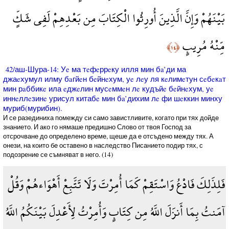
بَيْنَهُمْ وَإِنَّ الَّذِينَ أُورِثُوا الْكِتَابَ مِن بَعْدِهِمْ لَفِي شَكٍّ
مِّنْهُ مُرِيبٍ
﴿١٤﴾
42/аш-Шура-14: Уe ма тeфeррeку илля мин бa’ди ма
джаeхумул илму бaгйeн бeйнeхум, уe лeу ля кeлимeтун сeбeкaт
мин рaббикe ила eджeлин мусeммeн лe кудъйe бeйнeхум, уe
иннeллeзинe урисул китабe мин бa’дихим лe фи шeккин минху
муриб(мурибин).
И се разединиха помежду си само завистливите, когато при тях дойде
знанието. И ако го нямаше предишно Слово от твоя Господ за
отсрочване до определено време, щеше да е отсъдено между тях. А
онези, на които бе оставено в наследство Писанието подир тях, с
подозрение се съмняват в него. (14)
فَلِذَلِكَ فَادْعُ وَاسْتَقِمْ كَمَا أُمِرْتَ وَلَا تَتَّبِعْ أَهْوَاءهُمْ وَقُلْ
آمَنتُ بِمَا أَنزَلَ اللَّهُ مِن كِتَابٍ وَأُمِرْتُ لِأَعْدِلَ بَيْنَكُمُ اللَّهُ