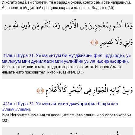
И когато беда ви сполети, тя е заради онова, което сами сте направили.
А повечето (беди) Той прощава (кара ги да не се сбъдват). (30)
وَمَا أَنتُم بِمُعْجِزِينَ فِي الْأَرْضِ وَمَا لَكُم مِّن دُونِ اللَّهِ مِن
وَلِيٍّ وَلَا نَصِيرٍ
﴿٣١﴾
42/аш-Шура-31: Уe ма eнтум би му’джизинe фил aрд(aрдъ), уe
ма лeкум мин дуниллахи мин уeлиййин уe ля нaсир(нaсирин).
И не сте тези, които можете да възпрете на земята. И освен Аллах
нямате нито покровител, нито избавител. (31)
وَمِنْ آيَاتِهِ الْجَوَارِ فِي الْبَحْرِ كَالْأَعْلَامِ
﴿٣٢﴾
42/аш-Шура-32: Уe мин аятихил джeуари фил бaхри кeл
a’лам(a’лами).
И от Неговите знамения са носещите се като планини по морето кораби.
(32)