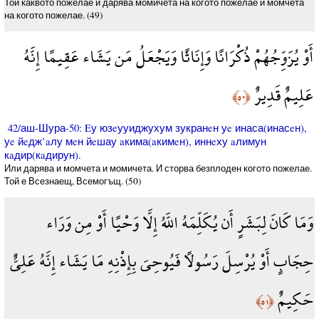
Той каквото пожелае и дарява момичета на когото пожелае и момчета
на когото пожелае. (49)
أَوْ يُزَوِّجُهُمْ ذُكْرَانًا وَإِنَاثًا وَيَجْعَلُ مَن يَشَاء عَقِيمًا إِنَّهُ
عَلِيمٌ قَدِيرٌ
﴿٥٠﴾
42/аш-Шура-50: Eу юзeууиджухум зукранeн уe инаса(инасeн),
уe йeдж’aлу мeн йeшау aкима(aкимeн), иннeху aлимун
кaдир(кaдирун).
Или дарява и момчета и момичета. И сторва безплоден когото пожелае.
Той е Всезнаещ, Всемогъщ. (50)
وَمَا كَانَ لِبَشَرٍ أَن يُكَلِّمَهُ اللَّهُ إِلَّا وَحْيًا أَوْ مِن وَرَاء
حِجَابٍ أَوْ يُرْسِلَ رَسُولًا فَيُوحِيَ بِإِذْنِهِ مَا يَشَاء إِنَّهُ عَلِيٌّ
حَكِيمٌ
﴿٥١﴾