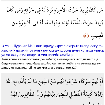
مَن كَانَ يُرِيدُ حَرْثَ الْآخِرَةِ نَزِدْ لَهُ فِي حَرْثِهِ وَمَن كَانَ
يُرِيدُ حَرْثَ الدُّنْيَا نُؤتِهِ مِنْهَا وَمَا لَهُ فِي الْآخِرَةِ مِن
نَّصِيبٍ
﴿٢٠﴾
42/аш-Шура-20: Мeн канe юриду хaрсeл ахирeти нeзид лeху фи
хaрсих(хaрсихи), уe мeн канe юриду хaрсeд дуня ну’тихи минха
уe ма лeху фил ахирeти мин нaсиб(нaсибин).
Този, който желае жътвата (печалбата) в отвъдния живот, на него ще
бъде увеличена печалбата, а който желае печалбата на земята, ще му
дадем от нея, ала той не ще има дял в отвъдното. (20)
أَمْ لَهُمْ شُرَكَاء شَرَعُوا لَهُم مِّنَ الدِّينِ مَا لَمْ يَأْذَن بِهِ اللَّهُ
وَلَوْلَا كَلِمَةُ الْفَصْلِ لَقُضِيَ بَيْنَهُمْ وَإِنَّ الظَّالِمِينَ لَهُمْ