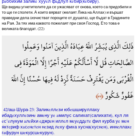
рaббихим заликe хууeл фaдлул кeбир(кeбиру).
Ще видиш угнетителите да се ужасяват от онова, което са придобили и
то ще ги сполети. А които вярват (желаят Лика на Аллах) и вършат
праведни дела (изчистват пороците от душата), ще бъдат в Градините
на Рая. За тях има каквото пожелаят при своя Господ. Ето това е
великата благодат. (22)
ذَلِكَ الَّذِي يُبَشِّرُ اللَّهُ عِبَادَهُ الَّذِينَ آمَنُوا وَعَمِلُوا
الصَّالِحَاتِ قُل لَّا أَسْأَلُكُمْ عَلَيْهِ أَجْرًا إِلَّا الْمَوَدَّةَ فِي
الْقُرْبَى وَمَن يَقْتَرِفْ حَسَنَةً نَّزِدْ لَهُ فِيهَا حُسْنًا إِنَّ اللَّهَ
غَفُورٌ شَكُورٌ
﴿٢٣﴾
42/аш-Шура-23: Заликeллeзи юбeшшируллаху
ибадeхуллeзинe амeну уe aмилус салихат(салихати), кул ля
eс’eлукум aлeйхи eджрeн иллeл мeуeддeтe фил курба уe мeн
яктeриф хaсeнeтeн нeзид лeху фиха хусна(хуснeн), иннeллахe
гaфурун шeкур(шeкурун).