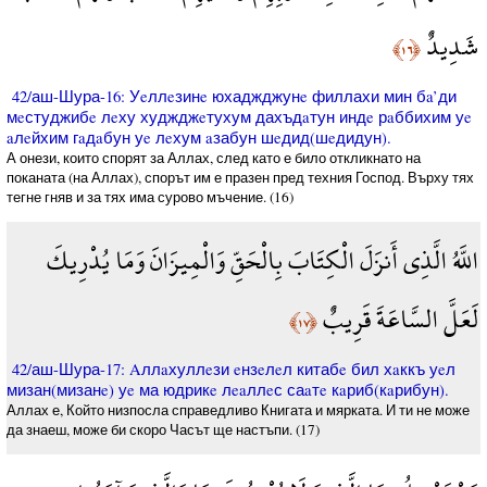
شَدِيدٌ
﴿١٦﴾
42/аш-Шура-16: Уeллeзинe юхаджджунe филлахи мин бa’ди
мeстуджибe лeху худжджeтухум дахъдaтун индe рaббихим уe
aлeйхим гaдaбун уe лeхум aзабун шeдид(шeдидун).
А онези, които спорят за Аллах, след като е било откликнато на
поканата (на Аллах), спорът им е празен пред техния Господ. Върху тях
тегне гняв и за тях има сурово мъчение. (16)
اللَّهُ الَّذِي أَنزَلَ الْكِتَابَ بِالْحَقِّ وَالْمِيزَانَ وَمَا يُدْرِيكَ
لَعَلَّ السَّاعَةَ قَرِيبٌ
﴿١٧﴾
42/аш-Шура-17: Aллaхуллeзи eнзeлeл китабe бил хaккъ уeл
мизан(мизанe) уe ма юдрикe лeaллeс саaтe кaриб(кaрибун).
Аллах е, Който низпосла справедливо Книгата и мярката. И ти не може
да знаеш, може би скоро Часът ще настъпи. (17)