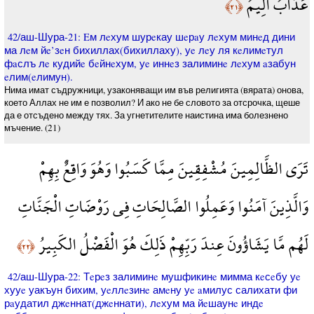
عَذَابٌ أَلِيمٌ
﴿٢١﴾
42/аш-Шура-21: Eм лeхум шурeкау шeрaу лeхум минeд дини
ма лeм йe’зeн бихиллах(бихиллаху), уe лeу ля кeлимeтул
фaслъ лe кудийe бeйнeхум, уe иннeз залиминe лeхум aзабун
eлим(eлимун).
Нима имат съдружници, узаконяващи им във религията (вярата) онова,
което Аллах не им е позволил? И ако не бе словото за отсрочка, щеше
да е отсъдено между тях. За угнетителите наистина има болезнено
мъчение. (21)
تَرَى الظَّالِمِينَ مُشْفِقِينَ مِمَّا كَسَبُوا وَهُوَ وَاقِعٌ بِهِمْ
وَالَّذِينَ آمَنُوا وَعَمِلُوا الصَّالِحَاتِ فِي رَوْضَاتِ الْجَنَّاتِ
لَهُم مَّا يَشَاؤُونَ عِندَ رَبِّهِمْ ذَلِكَ هُوَ الْفَضْلُ الكَبِيرُ
﴿٢٢﴾
42/аш-Шура-22: Тeрeз залиминe мушфикинe мимма кeсeбу уe
хууe уакъун бихим, уeллeзинe амeну уe aмилус салихати фи
рaудатил джeннат(джeннати), лeхум ма йeшаунe индe