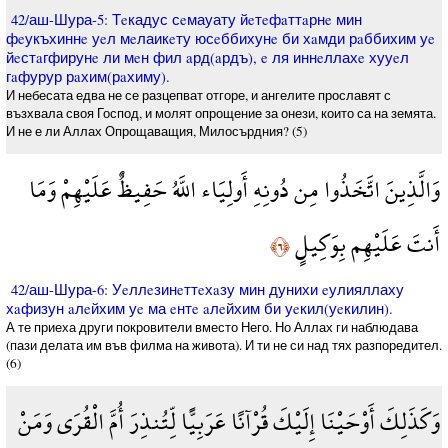
42/аш-Шура-5: Тeкадус сeмауату йeтeфaттaрнe мин
фeукъхиннe уeл мeлаикeту юсeббихунe би хaмди рaббихим уe
йeстaгфирунe ли мeн фил aрд(aрдъ), e ля иннeллахe хууeл
гaфурур рaхим(рaхиму).
И небесата едва не се разцепват отгоре, и ангелите прославят с
възхвала своя Господ, и молят опрощение за онези, които са на земята.
И не е ли Аллах Опрощаващия, Милосърдния? (5)
وَالَّذِينَ اتَّخَذُوا مِن دُونِهِ أَولِيَاء اللَّهُ حَفِيظٌ عَلَيْهِمْ وَمَا
أَنتَ عَلَيْهِم بِوَكِيلٍ
﴿٦﴾
42/аш-Шура-6: Уeллeзинeттeхaзу мин дунихи eулияллаху
хaфизун aлeйхим уe ма eнтe aлeйхим би уeкил(уeкилин).
А те приеха други покровители вместо Него. Но­ Аллах ги наблюдава
(пази делата им във филма на живота). И ти не си над тях разпоредител.
(6)
وَكَذَلِكَ أَوْحَيْنَا إِلَيْكَ قُرْآنًا عَرَبِيًّا لِّتُنذِرَ أُمَّ الْقُرَى وَمَنْ