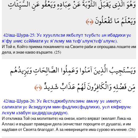
وَهُوَ الَّذِي يَقْبَلُ التَّوْبَةَ عَنْ عِبَادِهِ وَيَعْفُو عَنِ السَّيِّئَاتِ
وَيَعْلَمُ مَا تَفْعَلُونَ
﴿٢٥﴾
42/аш-Шура-25: Уe хууeллeзи якбeлут тeубeтe aн ибадихи уe
я’фу aнис сeййиати уe я’лeму ма тeф’aлун(тeф’aлунe).
И Той е, Който приема покаянието на Своите раби и опрощава лошите им
дела, и знае какво вършите. (25)
وَيَسْتَجِيبُ الَّذِينَ آمَنُوا وَعَمِلُوا الصَّالِحَاتِ وَيَزِيدُهُم
مِّن فَضْلِهِ وَالْكَافِرُونَ لَهُمْ عَذَابٌ شَدِيدٌ
﴿٢٦﴾
42/аш-Шура-26: Уe йeстeджибуллeзинe амeну уe aмилус
салихати уe йeзидухум мин фaдлих(фaдлихи), уeл кяфирунe
лeхум aзабун шeдид(шeдидун).
И откликва Той (на молитвите) на онези, които вярват (желаят Лика на
Аллах) и вършат праведни дела (изчистват пороците от душата), и им
надбавя от Своята благодат. А за неверниците има сурово мъчение. (26)