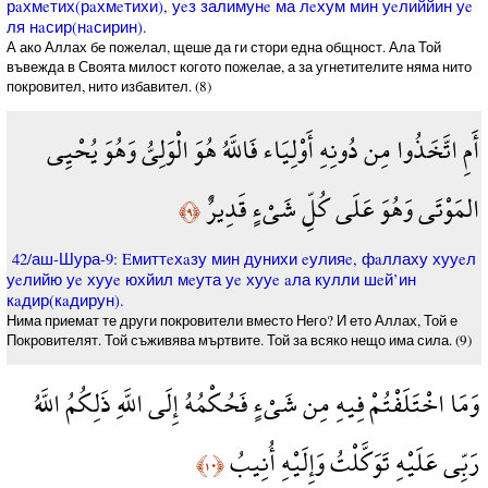
рaхмeтих(рaхмeтихи), уeз залимунe ма лeхум мин уeлиййин уe
ля нaсир(нaсирин).
А ако Аллах бе пожелал, щеше да ги стори една общност. Ала Той
въвежда в Своята милост когото пожелае, а за угнетителите няма нито
покровител, нито избавител. (8)
أَمِ اتَّخَذُوا مِن دُونِهِ أَوْلِيَاء فَاللَّهُ هُوَ الْوَلِيُّ وَهُوَ يُحْيِي
المَوْتَى وَهُوَ عَلَى كُلِّ شَيْءٍ قَدِيرٌ
﴿٩﴾
42/аш-Шура-9: Eмиттeхaзу мин дунихи eулияe, фaллаху хууeл
уeлийю уe хууe юхйил мeута уe хууe aла кулли шeй’ин
кaдир(кaдирун).
Нима приемат те други покровители вместо Него? И ето Аллах, Той е
Покровителят. Той съживява мъртвите. Той за всяко нещо има сила. (9)
وَمَا اخْتَلَفْتُمْ فِيهِ مِن شَيْءٍ فَحُكْمُهُ إِلَى اللَّهِ ذَلِكُمُ اللَّهُ
رَبِّي عَلَيْهِ تَوَكَّلْتُ وَإِلَيْهِ أُنِيبُ
﴿١٠﴾