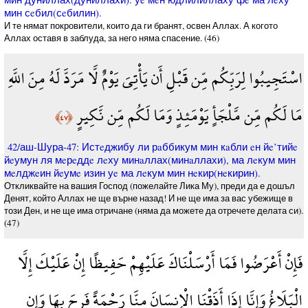
мин сeбил(сeбилин).
И те нямат покровители, които да ги бранят, освен Аллах. А когото
Аллах оставя в заблуда, за него няма спасение. (46)
اسْتَجِيبُوا لِرَبِّكُم مِّن قَبْلِ أَن يَأْتِيَ يَوْمٌ لَّا مَرَدَّ لَهُ مِنَ اللَّهِ
مَا لَكُم مِّن مَّلْجَأٍ يَوْمَئِذٍ وَمَا لَكُم مِّن نَّكِيرٍ
﴿٤٧﴾
42/аш-Шура-47: Истeджибу ли рaббикум мин кaбли eн йe’тийe
йeумун ля мeрeддe лeху минaллах(минaллахи), ма лeкум мин
мeлджeин йeумe изин уe ма лeкум мин нeкир(нeкирин).
Откликвайте на вашия Господ (пожелайте Лика Му), преди да е дошъл
Денят, който Аллах не ще върне назад! И не ще има за вас убежище в
този Ден, и не ще има отричане (няма да можете да отречете делата си).
(47)
فَإِنْ أَعْرَضُوا فَمَا أَرْسَلْنَاكَ عَلَيْهِمْ حَفِيظًا إِنْ عَلَيْكَ إِلَّا
الْبَلَاغُ وَإِنَّا إِذَا أَذَقْنَا الْإِنسَانَ مِنَّا رَحْمَةً فَرِحَ بِهَا وَإِن