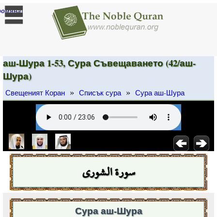
]
ромяна
аш-Шура 1-53, Сура Съвещаването (42/аш-
Шура)
»
»
Свещеният Коран
Списък сура
Сура аш-Шура
سورة الشورى
Сура аш-Шура