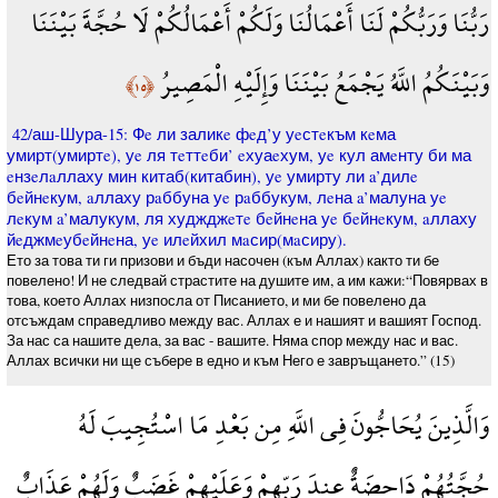
رَبُّنَا وَرَبُّكُمْ لَنَا أَعْمَالُنَا وَلَكُمْ أَعْمَالُكُمْ لَا حُجَّةَ بَيْنَنَا
وَبَيْنَكُمُ اللَّهُ يَجْمَعُ بَيْنَنَا وَإِلَيْهِ الْمَصِيرُ
﴿١٥﴾
42/аш-Шура-15: Фe ли заликe фeд’у уeстeкъм кeма
умирт(умиртe), уe ля тeттeби’ eхуаeхум, уe кул амeнту би ма
eнзeлaллаху мин китаб(китабин), уe умирту ли a’дилe
бeйнeкум, aллаху рaббуна уe рaббукум, лeна a’малуна уe
лeкум a’малукум, ля худжджeтe бeйнeна уe бeйнeкум, aллаху
йeджмeубeйнeна, уe илeйхил мaсир(мaсиру).
Ето за това ти ги призови и бъди насочен (към Аллах) както ти бе
повелено! И не следвай страстите на душите им, а им кажи:“Повярвах в
това, което Аллах низпосла от Писанието, и ми бе повелено да
отсъждам справедливо между вас. Аллах е и нашият и вашият Господ.
За нас са нашите дела, за вас - вашите. Няма спор между нас и вас.
Аллах всички ни ще събере в едно и към Него е завръщането.” (15)
وَالَّذِينَ يُحَاجُّونَ فِي اللَّهِ مِن بَعْدِ مَا اسْتُجِيبَ لَهُ
حُجَّتُهُمْ دَاحِضَةٌ عِندَ رَبِّهِمْ وَعَلَيْهِمْ غَضَبٌ وَلَهُمْ عَذَابٌ