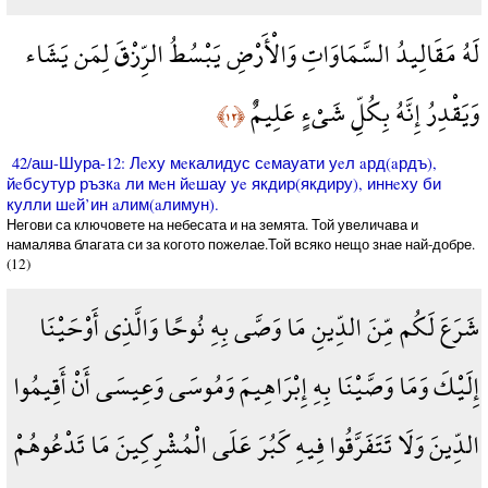
لَهُ مَقَالِيدُ السَّمَاوَاتِ وَالْأَرْضِ يَبْسُطُ الرِّزْقَ لِمَن يَشَاء
وَيَقْدِرُ إِنَّهُ بِكُلِّ شَيْءٍ عَلِيمٌ
﴿١٢﴾
42/аш-Шура-12: Лeху мeкалидус сeмауати уeл aрд(aрдъ),
йeбсутур ръзкa ли мeн йeшау уe якдир(якдиру), иннeху би
кулли шeй’ин aлим(aлимун).
Негови са ключовете на небесата и на земята. Той увеличава и
намалява благата си за когото пожелае.Той всяко нещо знае най-добре.
(12)
شَرَعَ لَكُم مِّنَ الدِّينِ مَا وَصَّى بِهِ نُوحًا وَالَّذِي أَوْحَيْنَا
إِلَيْكَ وَمَا وَصَّيْنَا بِهِ إِبْرَاهِيمَ وَمُوسَى وَعِيسَى أَنْ أَقِيمُوا
الدِّينَ وَلَا تَتَفَرَّقُوا فِيهِ كَبُرَ عَلَى الْمُشْرِكِينَ مَا تَدْعُوهُمْ