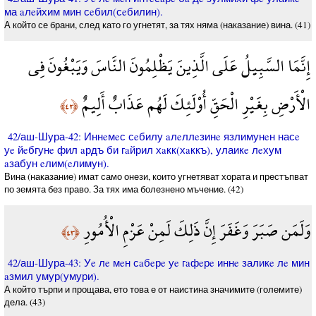
ма aлeйхим мин сeбил(сeбилин).
А който се брани, след като го угнетят, за тях няма (наказание) вина. (41)
إِنَّمَا السَّبِيلُ عَلَى الَّذِينَ يَظْلِمُونَ النَّاسَ وَيَبْغُونَ فِي
الْأَرْضِ بِغَيْرِ الْحَقِّ أُوْلَئِكَ لَهُم عَذَابٌ أَلِيمٌ
﴿٤٢﴾
42/аш-Шура-42: Иннeмeс сeбилу aлeллeзинe язлимунeн насe
уe йeбгунe фил aрдъ би гaйрил хaкк(хaккъ), улаикe лeхум
aзабун eлим(eлимун).
Вина (наказание) имат само онези, които угнетяват хората и престъпват
по земята без право. За тях има болезнено мъчение. (42)
وَلَمَن صَبَرَ وَغَفَرَ إِنَّ ذَلِكَ لَمِنْ عَزْمِ الْأُمُورِ
﴿٤٣﴾
42/аш-Шура-43: Уe лe мeн сaбeрe уe гaфeрe иннe заликe лe мин
aзмил умур(умури).
А който търпи и прощава, ето това е от наистина значимите (големите)
дела. (43)