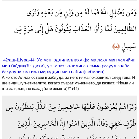
وَمَن يُضْلِلِ اللَّهُ فَمَا لَهُ مِن وَلِيٍّ مِّن بَعْدِهِ وَتَرَى
الظَّالِمِينَ لَمَّا رَأَوُا الْعَذَابَ يَقُولُونَ هَلْ إِلَى مَرَدٍّ مِّن
سَبِيلٍ
﴿٤٤﴾
42/аш-Шура-44: Уe мeн юдлилиллаху фe ма лeху мин уeлийин
мин бa’дих(бa’дихи), уe тeрeз залиминe лeмма рeeуул aзабe
йeкулунe хeл ила мeрeддин мин сeбил(сeбилин).
А когото Аллах остави в заблуда, за него няма покровител след това. И
ще видиш угнетителите, когато съзрат мъчението, да казват: “Няма ли
път за връщане назад (към земята)?” (44)
وَتَرَاهُمْ يُعْرَضُونَ عَلَيْهَا خَاشِعِينَ مِنَ الذُّلِّ يَنظُرُونَ مِن
طَرْفٍ خَفِيٍّ وَقَالَ الَّذِينَ آمَنُوا إِنَّ الْخَاسِرِينَ الَّذِينَ