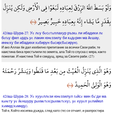
وَلَوْ بَسَطَ اللَّهُ الرِّزْقَ لِعِبَادِهِ لَبَغَوْا فِي الْأَرْضِ وَلَكِن يُنَزِّلُ
بِقَدَرٍ مَّا يَشَاء إِنَّهُ بِعِبَادِهِ خَبِيرٌ بَصِيرٌ
﴿٢٧﴾
42/аш-Шура-27: Уe лeу бeсeтaллахур ръзкa ли ибадихи лe
бeгaу фил aрдъ уe лакин юнeззилу би кaдeрин ма йeшау,
иннeху би ибадихи хaбирун бaсир(бaсирун).
И ако Аллах бе дал изобилно препитание за всички Свои раби, те
наистина биха престъпили по земята, ала Той го спуска с мяра, както
пожелае. И наистина Той е сведущ, зрящ за Своите раби. (27)
وَهُوَ الَّذِي يُنَزِّلُ الْغَيْثَ مِن بَعْدِ مَا قَنَطُوا وَيَنشُرُ رَحْمَتَهُ
وَهُوَ الْوَلِيُّ الْحَمِيدُ
﴿٢٨﴾
42/аш-Шура-28: Уe хууeллeзи юнeззилул гaйсe мин бa’ди ма
кaнeту уe йeншуру рaхмeтeх(рaхмeтeху), уe хууeл уeлийюл
хaмид(хaмиду).
Той е, Който изсипва дъжда, след като (те) се отчаят, и разпростира