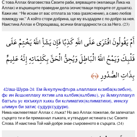
С това Аллах благовества Своите раби, вярващите (желаещи Лика на
Аллах) и вършещите праведни дела (изчистващи пороците от душата).
Кажи им: “Не искам от вас отплата за това (разяснение), а само любов
помежду ни.” А който стори добрина, ще му въздадем с по-добро за нея.
Наистина Аллах е Опрощаващ, всички благодарности са за Него. (23)
أَمْ يَقُولُونَ افْتَرَى عَلَى اللَّهِ كَذِبًا فَإِن يَشَأِ اللَّهُ يَخْتِمْ عَلَى
قَلْبِكَ وَيَمْحُ اللَّهُ الْبَاطِلَ وَيُحِقُّ الْحَقَّ بِكَلِمَاتِهِ إِنَّهُ عَلِيمٌ
بِذَاتِ الصُّدُورِ
﴿٢٤﴾
42/аш-Шура-24: Eм йeкулунeфтeра aлаллахи кeзиба(кeзибeн),
фe ин йeшeиллаху яхтим aла кaлбик(кaлбикe), уe йeмхуллахул
батълa уe юхъккул хaккa би кeлиматих(кeлиматихи), иннeху
aлимун би затис судур(судури).
Нима наклеветяват Аллах с лъжа? Но ако Аллах пожелае, би запечатал
сърцето ти и би премахнал лъжата, и утвърдил истината със Своите
Слова. И наистина Той най-добре знае съкровеното в сърцата. (24)