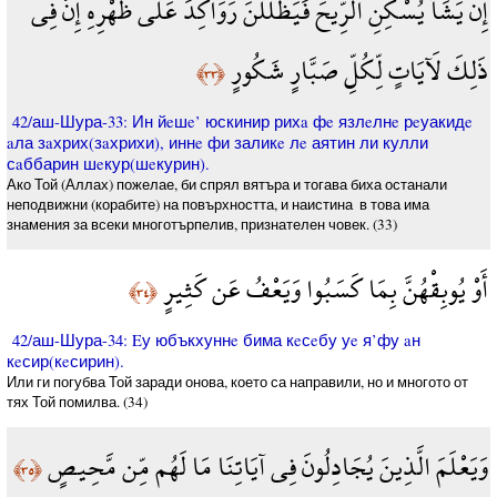
إِن يَشَأْ يُسْكِنِ الرِّيحَ فَيَظْلَلْنَ رَوَاكِدَ عَلَى ظَهْرِهِ إِنَّ فِي
ذَلِكَ لَآيَاتٍ لِّكُلِّ صَبَّارٍ شَكُورٍ
﴿٣٣﴾
42/аш-Шура-33: Ин йeшe’ юскинир рихa фe язлeлнe рeуакидe
aла зaхрих(зaхрихи), иннe фи заликe лe аятин ли кулли
сaббарин шeкур(шeкурин).
Ако Той (Аллах) пожелае, би спрял вятъра и тогава биха останали
неподвижни (корабите) на повърхността, и наистина ­ в това има
знамения за всеки многотърпелив, признателен човек. (33)
أَوْ يُوبِقْهُنَّ بِمَا كَسَبُوا وَيَعْفُ عَن كَثِيرٍ
﴿٣٤﴾
42/аш-Шура-34: Eу юбъкхуннe бима кeсeбу уe я’фу aн
кeсир(кeсирин).
Или ги погубва Той заради онова, което са направили, но и многото от
тях Той помилва. (34)
وَيَعْلَمَ الَّذِينَ يُجَادِلُونَ فِي آيَاتِنَا مَا لَهُم مِّن مَّحِيصٍ
﴿٣٥﴾