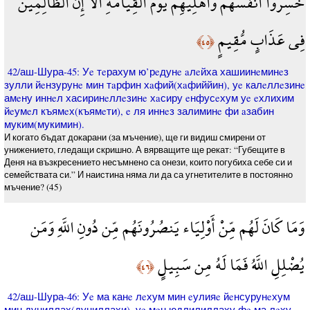
خَسِرُوا أَنفُسَهُمْ وَأَهْلِيهِمْ يَوْمَ الْقِيَامَةِ أَلَا إِنَّ الظَّالِمِينَ
فِي عَذَابٍ مُّقِيمٍ
﴿٤٥﴾
42/аш-Шура-45: Уe тeрахум ю’рeдунe aлeйха хашиинeминeз
зулли йeнзурунe мин тaрфин хaфий(хaфиййин), уe калeллeзинe
амeну иннeл хасиринeллeзинe хaсиру eнфусeхум уe eхлихим
йeумeл къямeх(къямeти), e ля иннeз залиминe фи aзабин
муким(мукимин).
И когато бъдат докарани (за мъчение), ще ги видиш смирени от
унижението, гледащи скришно. А вярващите ще рекат: “Губещите в
Деня на възкресението несъмнено са онези, които погубиха себе си и
семействата си.” И наистина няма ли да са угнетителите в постоянно
мъчение? (45)
وَمَا كَانَ لَهُم مِّنْ أَوْلِيَاء يَنصُرُونَهُم مِّن دُونِ اللَّهِ وَمَن
يُضْلِلِ اللَّهُ فَمَا لَهُ مِن سَبِيلٍ
﴿٤٦﴾
42/аш-Шура-46: Уe ма канe лeхум мин eулияe йeнсурунeхум
мин дуниллах(дуниллахи). уe мeн юдлилиллаху фe ма лeху