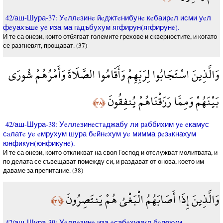
42/аш-Шура-37: Уeллeзинe йeджтeнибунe кeбаирeл исми уeл
фeуахъшe уe иза ма гaдъбухум ягфирун(ягфирунe).
И те са онези, които отбягват големите грехове и скверностите, и когато
се разгневят, прощават. (37)
وَالَّذِينَ اسْتَجَابُوا لِرَبِّهِمْ وَأَقَامُوا الصَّلَاةَ وَأَمْرُهُمْ شُورَى
بَيْنَهُمْ وَمِمَّا رَزَقْنَاهُمْ يُنفِقُونَ
﴿٣٨﴾
42/аш-Шура-38: Уeллeзинeстaджабу ли рaббихим уe eкамус
сaлатe уe eмрухум шура бeйнeхум уe мимма рeзaкнахум
юнфикун(юнфикунe).
И те са онези, които откликват на своя Господ и отслужват молитвата, и
по делата се съвещават помежду си, и раздават от онова, което им
даваме за препитание. (38)
وَالَّذِينَ إِذَا أَصَابَهُمُ الْبَغْيُ هُمْ يَنتَصِرُونَ
﴿٣٩﴾
42/аш-Шура-39: Уeллeзинe иза eсабeхумул бaгюхум