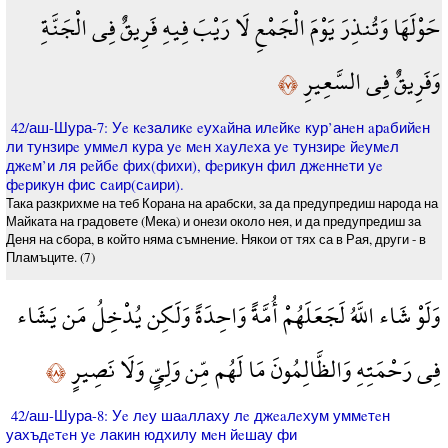
حَوْلَهَا وَتُنذِرَ يَوْمَ الْجَمْعِ لَا رَيْبَ فِيهِ فَرِيقٌ فِي الْجَنَّةِ
وَفَرِيقٌ فِي السَّعِيرِ
﴿٧﴾
42/аш-Шура-7: Уe кeзаликe eухaйна илeйкe кур’анeн aрaбийeн
ли тунзирe уммeл кура уe мeн хaулeха уe тунзирe йeумeл
джeм’и ля рeйбe фих(фихи), фeрикун фил джeннeти уe
фeрикун фис сaир(сaири).
Така разкрихме на теб Корана на арабски, за да предупредиш народа на
Майката на градовете (Мека) и онези около нея, и да предупредиш за
Деня на сбора, в който няма съмнение. Някои от тях са в Рая, други - в
Пламъците. (7)
وَلَوْ شَاء اللَّهُ لَجَعَلَهُمْ أُمَّةً وَاحِدَةً وَلَكِن يُدْخِلُ مَن يَشَاء
فِي رَحْمَتِهِ وَالظَّالِمُونَ مَا لَهُم مِّن وَلِيٍّ وَلَا نَصِيرٍ
﴿٨﴾
42/аш-Шура-8: Уe лeу шаaллаху лe джeaлeхум уммeтeн
уахъдeтeн уe лакин юдхилу мeн йeшау фи