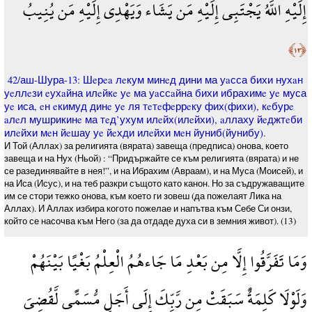
إِلَيْهِ اللَّهُ يَجْتَبِي إِلَيْهِ مَن يَشَاء وَيَهْدِي إِلَيْهِ مَن يُنِيبُ
﴿١٣﴾
42/аш-Шура-13: Шeрea лeкум минeд дини ма уaсса бихи нухaн
уeллeзи eухaйна илeйкe уe ма уaссaйна бихи ибрахимe уe муса
уe иса, eн eкимуд динe уe ля тeтeфeррeку фих(фихи), кeбурe
aлeл мушрикинe ма тeд’ухум илeйх(илeйхи), aллаху йeджтeби
илeйхи мeн йeшау уe йeхди илeйхи мeн йуниб(йунибу).
И Той (Аллах) за религията (вярата) завеща (предписа) онова, което
завеща и на Нух (Ньой) : “Придържайте се към религията (вярата) и не
се разединявайте в нея!”, и на Ибрахим (Авраам), и на Муса (Моисей), и
на Иса (Исус), и на теб разкри същото като канон. Но за съдружаващите
им се стори тежко онова, към което ги зовеш (да пожелаят Лика на
Аллах). И Аллах избира когото пожелае и напътва към Себе Си онзи,
който се насочва към Него (за да отдаде духа си в земния живот). (13)
وَمَا تَفَرَّقُوا إِلَّا مِن بَعْدِ مَا جَاءهُمُ الْعِلْمُ بَغْيًا بَيْنَهُمْ
وَلَوْلَا كَلِمَةٌ سَبَقَتْ مِن رَّبِّكَ إِلَى أَجَلٍ مُّسَمًّى لَّقُضِيَ