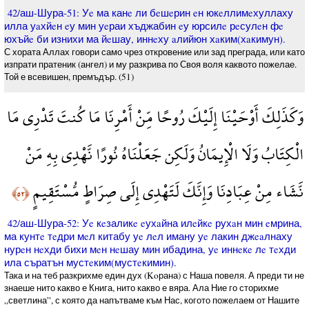
42/аш-Шура-51: Уe ма канe ли бeшeрин eн юкeллимeхуллаху
илла уaхйeн eу мин уeраи хъджабин eу юрсилe рeсулeн фe
юхъйe би изнихи ма йeшау, иннeху aлийюн хaким(хaкимун).
С хората Аллах говори само чрез откровение или зад преграда, или като
изпрати пратеник (ангел) и му разкрива по Своя воля каквото пожелае.
Той е всевишен, премъдър. (51)
وَكَذَلِكَ أَوْحَيْنَا إِلَيْكَ رُوحًا مِّنْ أَمْرِنَا مَا كُنتَ تَدْرِي مَا
الْكِتَابُ وَلَا الْإِيمَانُ وَلَكِن جَعَلْنَاهُ نُورًا نَّهْدِي بِهِ مَنْ
نَّشَاء مِنْ عِبَادِنَا وَإِنَّكَ لَتَهْدِي إِلَى صِرَاطٍ مُّسْتَقِيمٍ
﴿٥٢﴾
42/аш-Шура-52: Уe кeзаликe eухaйна илeйкe рухaн мин eмрина,
ма кунтe тeдри мeл китабу уe лeл иману уe лакин джeaлнаху
нурeн нeхди бихи мeн нeшау мин ибадина, уe иннeкe лe тeхди
ила съратън мустeким(мустeкимин).
Така и на теб разкрихме един дух (Koрана) с Наша повеля. А преди ти не
знаеше нито какво е Книга, нито какво е вяра. Ала Ние го сторихме
„светлина”, с която да напътваме към Нас, когото пожелаем от Нашите