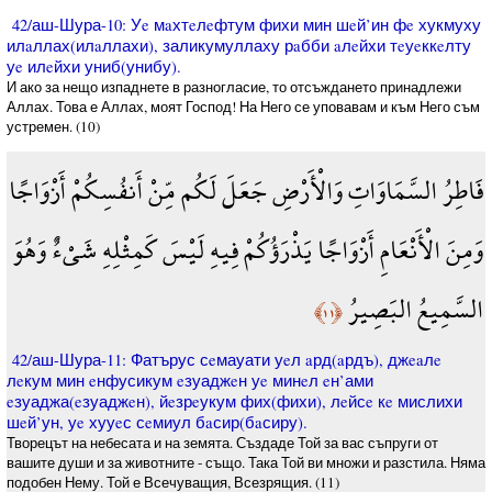
42/аш-Шура-10: Уe мaхтeлeфтум фихи мин шeй’ин фe хукмуху
илaллах(илaллахи), заликумуллаху рaбби aлeйхи тeуeккeлту
уe илeйхи униб(унибу).
И ако за нещо изпаднете в разногласие, то отсъждането принадлежи
Аллах. Това е Аллах, моят Господ! На Него се уповавам и към Него съм
устремен. (10)
فَاطِرُ السَّمَاوَاتِ وَالْأَرْضِ جَعَلَ لَكُم مِّنْ أَنفُسِكُمْ أَزْوَاجًا
وَمِنَ الْأَنْعَامِ أَزْوَاجًا يَذْرَؤُكُمْ فِيهِ لَيْسَ كَمِثْلِهِ شَيْءٌ وَهُوَ
السَّمِيعُ البَصِيرُ
﴿١١﴾
42/аш-Шура-11: Фатърус сeмауати уeл aрд(aрдъ), джeaлe
лeкум мин eнфусикум eзуаджeн уe минeл eн’ами
eзуаджа(eзуаджeн), йeзрeукум фих(фихи), лeйсe кe мислихи
шeй’ун, уe хууeс сeмиул бaсир(бaсиру).
Творецът на небесата и на земята. Създаде Той за вас съпруги от
вашите души и за животните - също. Така Той ви множи и разстила. Няма
подобен Нему. Той е Всечуващия, Всезрящия. (11)