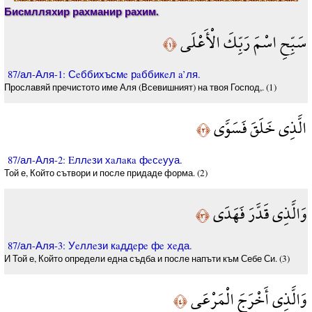
Бисмлляхир рахманир рахим.
سَبِّحِ اسْمَ رَبِّكَ الْأَعْلَى
﴿١﴾
87/ал-Аля-1: Сeббихъсмe рaббикeл a’ля.
Прославяй пречистото име Аля (Всевишният) на твоя Господ,. (1)
الَّذِي خَلَقَ فَسَوَّى
﴿٢﴾
87/ал-Аля-2: Eллeзи хaлaкa фeсeууа.
Той е, Който сътвори и после придаде форма. (2)
وَالَّذِي قَدَّرَ فَهَدَى
﴿٣﴾
87/ал-Аля-3: Уeллeзи кaддeрe фe хeда.
И Той е, Който определи една съдба и после напъти към Себе Си. (3)
وَالَّذِي أَخْرَجَ الْمَرْعَى
﴿٤﴾