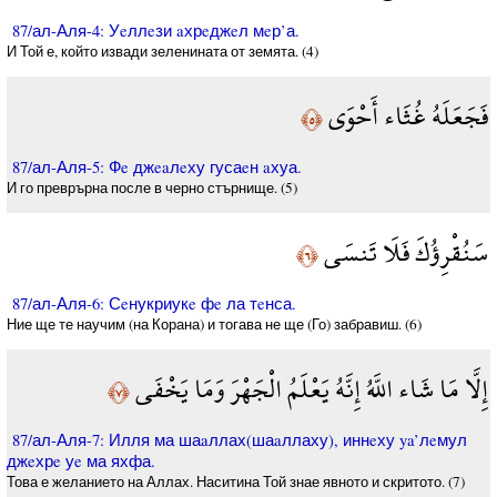
87/ал-Аля-4: Уeллeзи aхрeджeл мeр’а.
И Той е, който извади зеленината от земята. (4)
فَجَعَلَهُ غُثَاء أَحْوَى
﴿٥﴾
87/ал-Аля-5: Фe джeaлeху гусаeн aхуа.
И го преврърна после в черно стърнище. (5)
سَنُقْرِؤُكَ فَلَا تَنسَى
﴿٦﴾
87/ал-Аля-6: Сeнукриукe фe ла тeнса.
Ние ще те научим (на Корана) и тогава не ще (Го) забравиш. (6)
إِلَّا مَا شَاء اللَّهُ إِنَّهُ يَعْلَمُ الْجَهْرَ وَمَا يَخْفَى
﴿٧﴾
87/ал-Аля-7: Илля ма шаaллах(шаaллаху), иннeху ya’лeмул
джeхрe уe ма яхфа.
Това е желанието на Аллах. Наситина Той знае явното и скритото. (7)