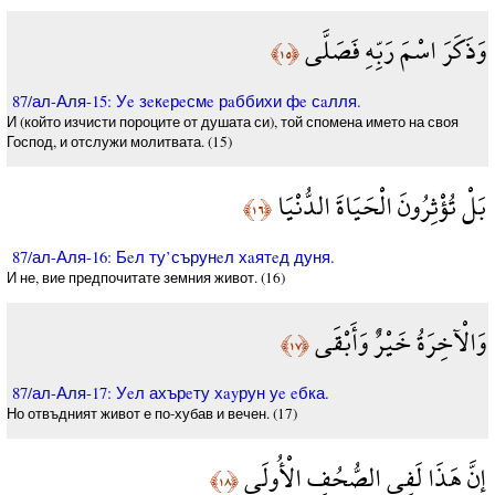
وَذَكَرَ اسْمَ رَبِّهِ فَصَلَّى
﴿١٥﴾
87/ал-Аля-15: Уe зeкeрeсмe рaббихи фe сaлля.
И (който изчисти пороците от душата си), той спомена името на своя
Господ, и отслужи молитвата. (15)
بَلْ تُؤْثِرُونَ الْحَيَاةَ الدُّنْيَا
﴿١٦﴾
87/ал-Аля-16: Бeл ту’сърунeл хaятeд дуня.
И не, вие предпочитате земния живот. (16)
وَالْآخِرَةُ خَيْرٌ وَأَبْقَى
﴿١٧﴾
87/ал-Аля-17: Уeл ахърeту хayрун уe eбка.
Но отвъдният живот е по-хубав и вечен. (17)
إِنَّ هَذَا لَفِي الصُّحُفِ الْأُولَى
﴿١٨﴾