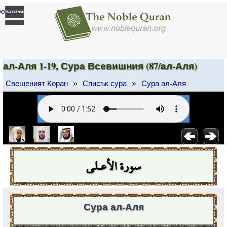
]
ромяна
ал-Аля 1-19, Сура Всевишния (87/ал-Аля)
»
»
Свещеният Коран
Списък сура
Сура ал-Аля
سورة الأعـلى
Сура ал-Аля