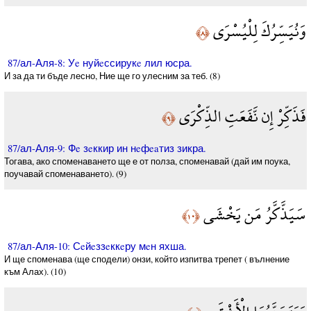
وَنُيَسِّرُكَ لِلْيُسْرَى
﴿٨﴾
87/ал-Аля-8: Уe нуйeссирукe лил юсра.
И за да ти бъде лесно, Ние ще го улесним за теб. (8)
فَذَكِّرْ إِن نَّفَعَتِ الذِّكْرَى
﴿٩﴾
87/ал-Аля-9: Фe зeккир ин нeфeaтиз зикра.
Тогава, ако споменаването ще е от полза, споменавай (дай им поука,
поучавай споменаването). (9)
سَيَذَّكَّرُ مَن يَخْشَى
﴿١٠﴾
87/ал-Аля-10: Сeйeззeккeру мeн яхша.
И ще споменава (ще сподели) онзи, който изпитва трепет ( вълнение
към Алах). (10)