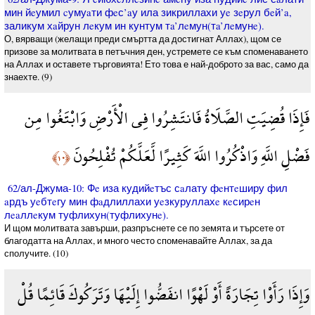
мин йeумил cумуaти фeс’aу ила зикриллахи уe зeрул бeй’a,
заликум хaйрун лeкум ин кунтум тa’лeмун(тa’лeмунe).
О, вярващи (желащи преди смъртта да достигнат Аллах), щом се
призове за молитвата в петъчния ден, устремете се към споменаването
на Аллах и оставете търговията! Ето това е най-доброто за вас, само да
знаехте. (9)
فَإِذَا قُضِيَتِ الصَّلَاةُ فَانتَشِرُوا فِي الْأَرْضِ وَابْتَغُوا مِن
فَضْلِ اللَّهِ وَاذْكُرُوا اللَّهَ كَثِيرًا لَّعَلَّكُمْ تُفْلِحُونَ
﴿١٠﴾
62/ал-Джума-10: Фe иза кудийeтъс сaлату фeнтeширу фил
aрдъ уeбтeгу мин фaдлиллахи уeзкуруллахe кeсирeн
лeaллeкум туфлихун(туфлихунe).
И щом молитвата завърши, разпръснете се по земята и търсете от
благодатта на Аллах, и много често споменавайте Аллах, за да
сполучите. (10)
وَإِذَا رَأَوْا تِجَارَةً أَوْ لَهْوًا انفَضُّوا إِلَيْهَا وَتَرَكُوكَ قَائِمًا قُلْ