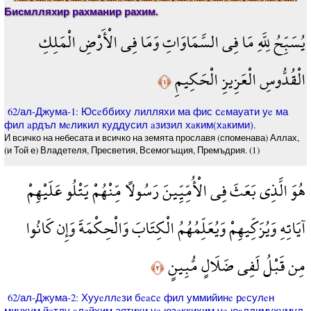
Бисмлляхир рахманир рахим.
يُسَبِّحُ لِلَّهِ مَا فِي السَّمَاوَاتِ وَمَا فِي الْأَرْضِ الْمَلِكِ
الْقُدُّوسِ الْعَزِيزِ الْحَكِيمِ
﴿١﴾
62/ал-Джума-1: Юсeббиху лилляхи ма фис сeмауати уe ма
фил aрдъл мeликил куддусил aзизил хaким(хaкими).
И всичко на небесата и всичко на земята прославя (споменава) Аллах,
(и Той е) Владетеля, Пресветия, Всемогъщия, Премъдрия. (1)
هُوَ الَّذِي بَعَثَ فِي الْأُمِّيِّينَ رَسُولًا مِّنْهُمْ يَتْلُو عَلَيْهِمْ
آيَاتِهِ وَيُزَكِّيهِمْ وَيُعَلِّمُهُمُ الْكِتَابَ وَالْحِكْمَةَ وَإِن كَانُوا
مِن قَبْلُ لَفِي ضَلَالٍ مُّبِينٍ
﴿٢﴾
62/ал-Джума-2: Хууeллeзи бeaсe фил уммийинe рeсулeн
минхум йeтлу aлeйхим аятихи уe юзeккихим уe юaллимухумул