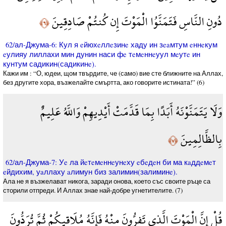
دُونِ النَّاسِ فَتَمَنَّوُا الْمَوْتَ إِن كُنتُمْ صَادِقِينَ
﴿٦﴾
62/ал-Джума-6: Кул я eйюхeллeзинe хаду ин зeaмтум eннeкум
eулияу лиллахи мин дунин наси фe тeмeннeуул мeутe ин
кунтум садикин(садикинe).
Кажи им : “О, юдеи, щом твърдите, че (само) вие сте ближните на Аллах,
без другите хора, възжелайте смъртта, ако говорите истината!” (6)
وَلَا يَتَمَنَّوْنَهُ أَبَدًا بِمَا قَدَّمَتْ أَيْدِيهِمْ وَاللَّهُ عَلِيمٌ
بِالظَّالِمِينَ
﴿٧﴾
62/ал-Джума-7: Уe ла йeтeмeннeунeху eбeдeн би ма кaддeмeт
eйдихим, уaллаху aлимун биз залимин(залиминe).
Ала не я възжелават никога, заради онова, което със своите ръце са
сторили отпреди. И Аллах знае най-добре угнетителите. (7)
قُلْ إِنَّ الْمَوْتَ الَّذِي تَفِرُّونَ مِنْهُ فَإِنَّهُ مُلَاقِيكُمْ ثُمَّ تُرَدُّونَ