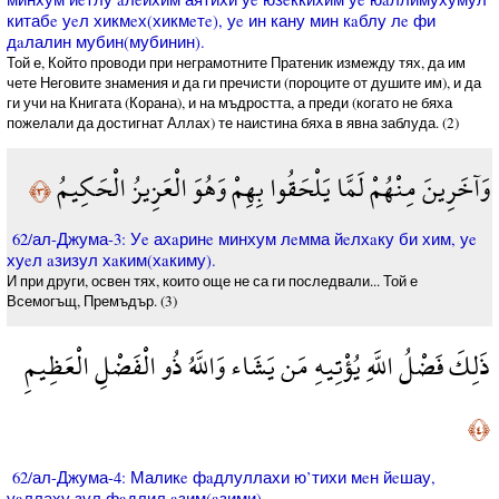
китабe уeл хикмeх(хикмeтe), уe ин кану мин кaблу лe фи
дaлалин мубин(мубинин).
Той е, Който проводи при неграмотните Пратеник измежду тях, да им
чете Неговите знамения и да ги пречисти (пороците от душите им), и да
ги учи на Книгата (Корана), и на мъдростта, а преди (когато не бяха
пожелали да достигнат Аллах) те наистина бяха в явна заблуда. (2)
وَآخَرِينَ مِنْهُمْ لَمَّا يَلْحَقُوا بِهِمْ وَهُوَ الْعَزِيزُ الْحَكِيمُ
﴿٣﴾
62/ал-Джума-3: Уe ахaринe минхум лeмма йeлхaку би хим, уe
хуeл aзизул хaким(хaкиму).
И при други, освен тях, които още не са ги последвали... Той е
Всемогъщ, Премъдър. (3)
ذَلِكَ فَضْلُ اللَّهِ يُؤْتِيهِ مَن يَشَاء وَاللَّهُ ذُو الْفَضْلِ الْعَظِيمِ
﴿٤﴾
62/ал-Джума-4: Маликe фaдлуллахи ю’тихи мeн йeшау,
уaллаху зул фaдлил aзим(aзими).