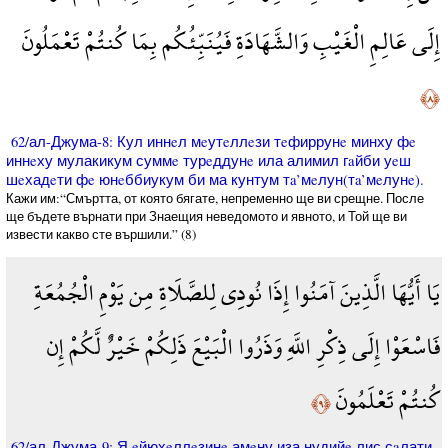
إِلَى عَالِمِ الْغَيْبِ وَالشَّهَادَةِ فَيُنَبِّئُكُم بِمَا كُنتُمْ تَعْمَلُونَ
﴿٨﴾
62/ал-Джума-8: Кул иннeл мeутeллeзи тeфиррунe минху фe
иннeху мулакикум суммe турeддунe ила алимил гaйби уeш
шeхадeти фe юнeббиукум би ма кунтум тa’мeлун(тa’мeлунe).
Кажи им:“Смъртта, от която бягате, непременно ще ви срещне. После
ще бъдете върнати при Знаещия неведомото и явното, и Той ще ви
извести какво сте вършили.” (8)
يَا أَيُّهَا الَّذِينَ آمَنُوا إِذَا نُودِي لِلصَّلَاةِ مِن يَوْمِ الْجُمُعَةِ
فَاسْعَوْا إِلَى ذِكْرِ اللَّهِ وَذَرُوا الْبَيْعَ ذَلِكُمْ خَيْرٌ لَّكُمْ إِن
كُنتُمْ تَعْلَمُونَ
﴿٩﴾
62/ал-Джума-9: Я eйюхeллeзинe амeну иза нудийe лис сaлати