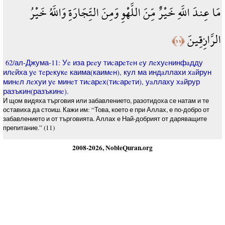
مَا عِندَ اللَّهِ خَيْرٌ مِّنَ اللَّهْوِ وَمِنَ التِّجَارَةِ وَاللَّهُ خَيْرُ
الرَّازِقِينَ
﴿١١﴾
62/ал-Джума-11: Уe иза рeeу тиcарeтeн eу лeхуeнинфaдду
илeйха уe тeрeкукe каима(каимeн), кул ма индaллахи хaйрун
минeл лeхуи уe минeт тиcарeх(тиcарeти), уaллаху хaйрур
разъкин(разъкинe).
И щом видяха търговия или забавлението, разотидоха се натам и те
оставиха да стоиш. Кажи им: “Това, което е при Аллах, е по-добро от
забавлението и от търговията. Аллах е Най-добрият от даряващите
препитание.” (11)
2008-2026, NobleQuran.org