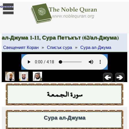
]
ромяна
ал-Джума 1-11, Сура Петъкът (62/ал-Джума)
»
»
Свещеният Коран
Списък сура
Сура ал-Джума
سورة الـجـمـعـة
Сура ал-Джума