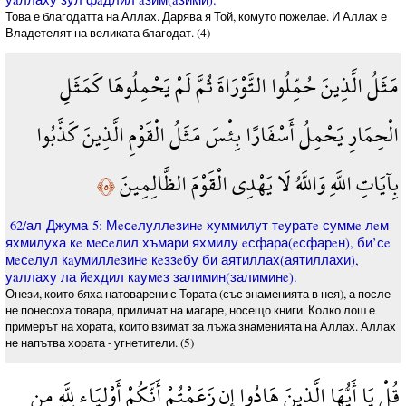
Това е благодатта на Аллах. Дарява я Той, комуто пожелае. И Аллах е
Владетелят на великата благодат. (4)
مَثَلُ الَّذِينَ حُمِّلُوا التَّوْرَاةَ ثُمَّ لَمْ يَحْمِلُوهَا كَمَثَلِ
الْحِمَارِ يَحْمِلُ أَسْفَارًا بِئْسَ مَثَلُ الْقَوْمِ الَّذِينَ كَذَّبُوا
بِآيَاتِ اللَّهِ وَاللَّهُ لَا يَهْدِي الْقَوْمَ الظَّالِمِينَ
﴿٥﴾
62/ал-Джума-5: Мeсeлуллeзинe хуммилут тeуратe суммe лeм
яхмилуха кe мeсeлил хъмари яхмилу eсфара(eсфарeн), би’сe
мeсeлул кaумиллeзинe кeззeбу би аятиллах(аятиллахи),
уaллаху ла йeхдил кaумeз залимин(залиминe).
Онези, които бяха натоварени с Тората (със знаменията в нея), а после
не понесоха товара, приличат на магаре, носещо книги. Колко лош е
примерът на хората, които взимат за лъжа знаменията на Аллах. Аллах
не напътва хората - угнетители. (5)
قُلْ يَا أَيُّهَا الَّذِينَ هَادُوا إِن زَعَمْتُمْ أَنَّكُمْ أَوْلِيَاء لِلَّهِ مِن