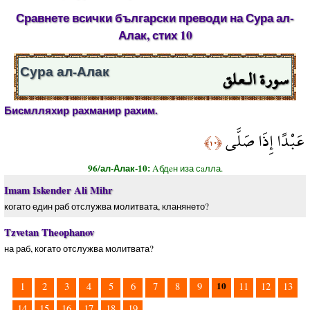
Сравнете всички български преводи на Сура ал-
Алак, стих 10
سورة الـعلق
Сура ал-Алак
Бисмлляхир рахманир рахим.
عَبْدًا إِذَا صَلَّى
﴿١٠﴾
96/ал-Алак-10:
Aбдeн иза сaлла.
Imam Iskender Ali Mihr
когато един раб отслужва молитвата, кланянето?
Tzvetan Theophanov
на раб, когато отслужва молитвата?
10
1
2
3
4
5
6
7
8
9
11
12
13
14
15
16
17
18
19