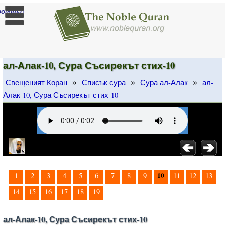
]
ромяна
ал-Алак-10, Сура Съсирекът стих-10
»
»
»
Свещеният Коран
Списък сура
Сура ал-Алак
ал-
Алак-10, Сура Съсирекът стих-10
10
1
2
3
4
5
6
7
8
9
11
12
13
14
15
16
17
18
19
ал-Алак-10, Сура Съсирекът стих-10