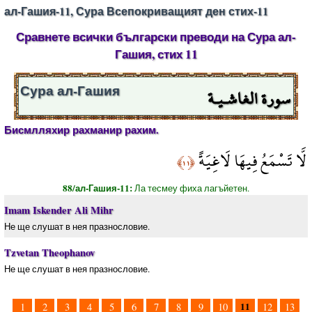
ал-Гашия-11, Сура Всепокриващият ден стих-11
Сравнете всички български преводи на Сура ал-
Гашия, стих 11
سورة الغاشـيـة
Сура ал-Гашия
Бисмлляхир рахманир рахим.
لَّا تَسْمَعُ فِيهَا لَاغِيَةً
﴿١١﴾
88/ал-Гашия-11:
Ла тесмеу фиха лагъйетен.
Imam Iskender Ali Mihr
Не ще слушат в нея празнословие.
Tzvetan Theophanov
Не ще слушат в нея празнословие.
11
1
2
3
4
5
6
7
8
9
10
12
13