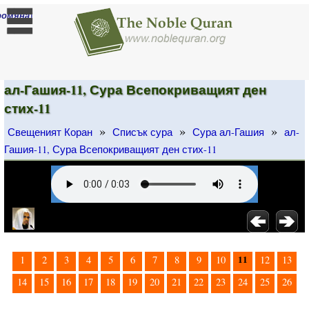
]
ромяна
ал-Гашия-11, Сура Всепокриващият ден
стих-11
»
»
»
Свещеният Коран
Списък сура
Сура ал-Гашия
ал-
Гашия-11, Сура Всепокриващият ден стих-11
11
1
2
3
4
5
6
7
8
9
10
12
13
14
15
16
17
18
19
20
21
22
23
24
25
26