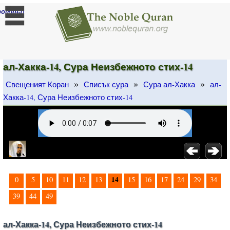
]
ромяна
ал-Хакка-14, Сура Неизбежното стих-14
»
»
»
Свещеният Коран
Списък сура
Сура ал-Хакка
ал-
Хакка-14, Сура Неизбежното стих-14
14
0
5
10
11
12
13
15
16
17
24
29
34
39
44
49
ал-Хакка-14, Сура Неизбежното стих-14