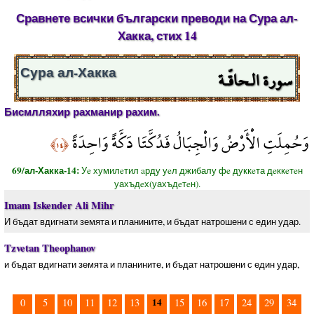
Сравнете всички български преводи на Сура ал-
Хакка, стих 14
سورة الـحاقّـة
Сура ал-Хакка
Бисмлляхир рахманир рахим.
وَحُمِلَتِ الْأَرْضُ وَالْجِبَالُ فَدُكَّتَا دَكَّةً وَاحِدَةً
﴿١٤﴾
69/ал-Хакка-14:
Уe хумилeтил aрду уeл джибалу фe дуккeта дeккeтeн
уахъдeх(уахъдeтeн).
Imam Iskender Ali Mihr
И бъдат вдигнати земята и планините, и бъдат натрошени с един удар.
Tzvetan Theophanov
и бъдат вдигнати земята и планините, и бъдат натрошени с един удар,
14
0
5
10
11
12
13
15
16
17
24
29
34