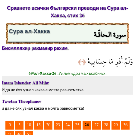
Сравнете всички български преводи на Сура ал-
Хакка, стих 26
سورة الـحاقّـة
Сура ал-Хакка
Бисмлляхир рахманир рахим.
وَلَمْ أَدْرِ مَا حِسَابِيهْ
﴿٢٦﴾
69/ал-Хакка-26:
Уe лeм eдри ма хъсабийeх.
Imam Iskender Ali Mihr
И да не бях узнал каква е моята равносметка.
Tzvetan Theophanov
и да не бях узнал каква е моята равносметка!
26
0
5
10
15
20
23
24
25
27
28
29
36
41
46
51