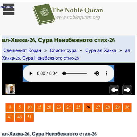
]
ромяна
ал-Хакка-26, Сура Неизбежното стих-26
»
»
»
Свещеният Коран
Списък сура
Сура ал-Хакка
ал-
Хакка-26, Сура Неизбежното стих-26
26
0
5
10
15
20
23
24
25
27
28
29
36
41
46
51
ал-Хакка-26, Сура Неизбежното стих-26