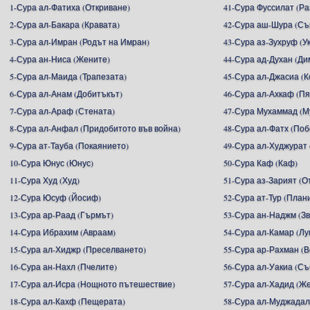
1-Сура ал-Фатиха (Откриване)
41-Сура Фуссилат (Р
2-Сура ал-Бакара (Кравата)
42-Сура аш-Шура (С
3-Сура ал-Имран (Родът на Имран)
43-Сура аз-Зухруф (У
4-Сура ан-Ниса (Жените)
44-Сура ад-Духан (Ди
5-Сура ал-Маида (Трапезата)
45-Сура ал-Джасиа (
6-Сура ал-Анам (Добитъкът)
46-Сура ал-Ахкаф (П
7-Сура ал-Араф (Стената)
47-Сура Мухаммад (М
8-Сура ал-Анфал (Придобитото във война)
48-Сура ал-Фатх (Поб
9-Сура ат-Тауба (Покаянието)
49-Сура ал-Худжурат 
10-Сура Юнус (Юнус)
50-Сура Каф (Каф)
11-Сура Худ (Худ)
51-Сура аз-Зарият (
12-Сура Юсуф (Йосиф)
52-Сура ат-Тур (План
13-Сура ар-Раад (Гърмът)
53-Сура ан-Наджм (З
14-Сура Ибрахим (Авраам)
54-Сура ал-Камар (Лу
15-Сура ал-Хиджр (Преселването)
55-Сура ар-Рахман (
16-Сура ан-Нахл (Пчелите)
56-Сура ал-Уакиа (С
17-Сура ал-Исра (Нощното пътешествие)
57-Сура ал-Хадид (Ж
18-Сура ал-Кахф (Пещерата)
58-Сура ал-Муджадал