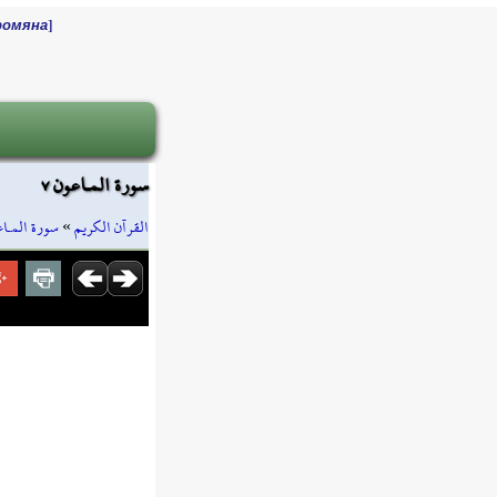
]
ромяна
سورة المـاعون ٧
سورة المـا
»
القرآن الكريم