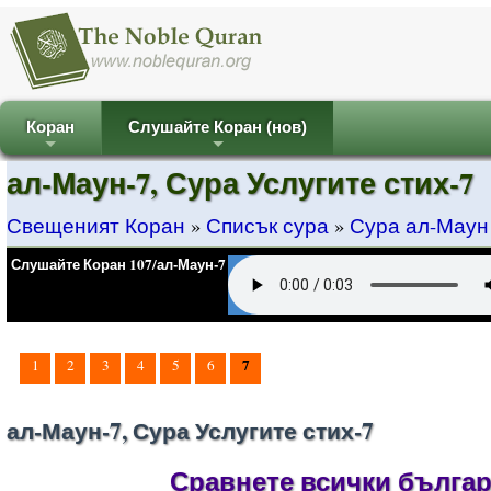
Коран
Слушайте Коран (нов)
+
+
ал-Маун-7, Сура Услугите стих-7
Свещеният Коран
»
Списък сура
»
Сура ал-Маун
Слушайте Коран 107/ал-Маун-7
7
1
2
3
4
5
6
ал-Маун-7, Сура Услугите стих-7
Сравнете всички българс