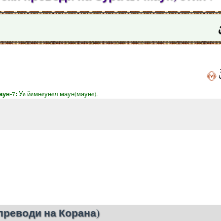
َ
﴿٧﴾
аун-7:
Уe йeмнeунeл маун(маунe).
преводи на Корана)