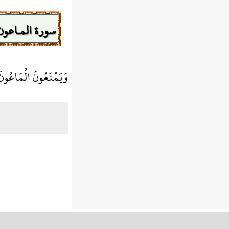
سورة المـاعون
وَيَمْنَعُونَ الْمَاعُون