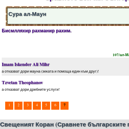
Сура ал-Маун
Бисмлляхир рахманир рахим.
107/ал-М
Imam Iskender Ali Mihr
а отказват дори мауна (зеката и помоща един към друг)!
Tzvetan Theophanov
а отказват дори дребните услуги!
7
1
2
3
4
5
6
Свещеният Коран (Сравнете българските 