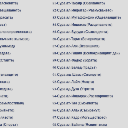
азяснените)
81-Сура ат-Такуир (Обвиването)
ъвещаването)
82-Сура ал-Инфитар (Разкъсването)
красата)
83-Сура ал-Мутаффифин (Ощетяващите)
мът)
84-Сура ал-Иншикак (Разцепването)
Коленопреклонната)
85-Сура ал-Бурудж (Съзвездията)
ясъчните хълмове)
86-Сура ат-Тарик (Вечерницата)
ухаммад)
87-Сура ал-Аля (Всевишния)
едата)
88-Сура ал-Гашия (Всепокриващият ден)
(Стаите)
89-Сура ал-Фаджр (Зората)
90-Сура ал-Балад (Градът)
Отвяващите)
91-Сура аш-Шамс (Слънцето)
ината)
92-Сура ал-Лайл (Нощта)
вездата)
93-Сура ад-Духа (Утрото)
ната)
94-Сура ал-Инширах (Разтварянето)
Всемилостивия)
95-Сура ат-Тин (Смокинята)
ъбитието)
96-Сура ал-Алак (Съсирекът)
елязото)
97-Сура ал-Кадр (Могъществото)
а (Спорът)
98-Сура ал-Байина (Ясният знак)