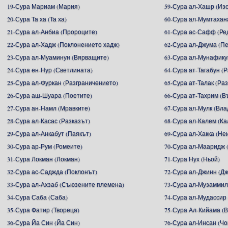
19-Сура Мариам (Мария)
59-Сура ал-Хашр (Из
20-Сура Та ха (Та ха)
60-Сура ал-Мумтахан
21-Сура ал-Анбиа (Пророците)
61-Сура ас-Сафф (Ре
22-Сура ал-Хадж (Поклонението хадж)
62-Сура ал-Джума (П
23-Сура ал-Муаминун (Вярващите)
63-Сура ал-Мунафику
24-Сура ен-Нур (Светлината)
64-Сура ат-Тагабун (
25-Сура ал-Фуркан (Разграничението)
65-Сура ат-Талак (Ра
26-Сура аш-Шуара (Поетите)
66-Сура ат-Тахрим (В
27-Сура ан-Намл (Мравките)
67-Сура ал-Мулк (Вл
28-Сура ал-Касас (Разказът)
68-Сура ал-Калем (К
29-Сура ал-Анкабут (Паякът)
69-Сура ал-Хакка (Не
30-Сура ар-Рум (Ромеите)
70-Сура ал-Мааридж 
31-Сура Локман (Локман)
71-Сура Нух (Ньой)
32-Сура ас-Саджда (Поклонът)
72-Сура ал-Джинн (Д
33-Сура ал-Ахзаб (Съюзените племена)
73-Сура ал-Музаммил
34-Сура Саба (Саба)
74-Сура ал-Мудассир
35-Сура Фатир (Твореца)
75-Сура Ал-Кийама (
36-Сура Йа Син (Йа Син)
76-Сура ал-Инсан (Чо