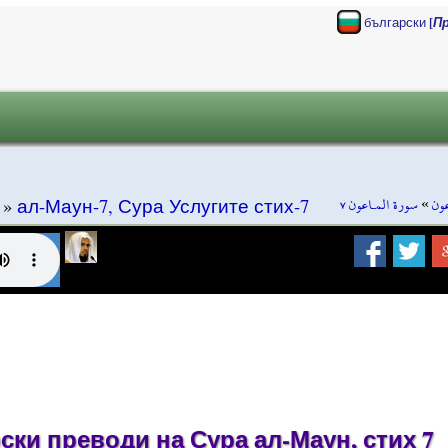
[
български
П
سورة المـاعون ٧
»
عون
»
ал-Маун-7, Сура Услугите стих-7
ки преводи на Сура ал-Маун, стих 7