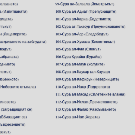
селването)
99-Сура ал-Залзала (Земетръсът)
а (Изпитваната)
100-Сура ал-Адиат (Препускащите)
дицата)
101-Сура ал-Кариа (Бедствието)
етъкът)
102-Сура ат-Такасур (Преумножаването)
н (Лицемерите)
103-Сура ал-Аср (Следобедът)
Разкриването на заблудата)
104-Сура ал-Хумаза (Клеветникът)
зводът)
105-Сура ал-Фил (Слонът)
ъзбраната)
106-Сура Курайш (Курайш)
адението)
107-Сура ал-Маун (Услугите)
алемът)
108-Сура ал-Каусар (ал-Каусар)
избежното)
109-Сура ал-Кафирун (Неверниците)
(Небесните стъпала)
110-Сура ан-Наср (Подкрепата)
111-Сура ал-Масад (Сплетените влакна)
жиновете)
112-Сура ал-Ихлас (Пречистването)
 (Загръщащият се)
113-Сура ал-Фалак (Разсъмването)
 (Вбиващият се)
114-Сура ан-Нас (Хората)
Възкресението)
векът)