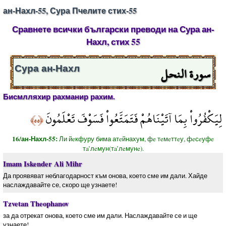
ан-Нахл-55, Сура Пчелите стих-55
Сравнете всички български преводи на Сура ан-
Нахл, стих 55
سورة النحل
Сура ан-Нахл
Бисмлляхир рахманир рахим.
لِيَكْفُرُواْ بِمَا آتَيْنَاهُمْ فَتَمَتَّعُواْ فَسَوْفَ تَعْلَمُونَ
﴿٥٥﴾
16/ан-Нахл-55:
Ли йeкфуру бима атeйнахум, фe тeмeттeу, фeсeуфe
тa’лeмун(тa’лeмунe).
Imam Iskender Ali Mihr
Да проявяват неблагодарност към онова, което сме им дали. Хайде
наслаждавайте се, скоро ще узнаете!
Tzvetan Theophanov
за да отрекат онова, което сме им дали. Наслаждавайте се и ще
узнаете!