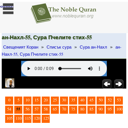
]
ромяна
ан-Нахл-55, Сура Пчелите стих-55
»
»
»
Свещеният Коран
Списък сура
Сура ан-Нахл
ан-
Нахл-55, Сура Пчелите стих-55
0
5
10
15
20
25
30
35
40
45
50
52
53
55
54
56
57
58
65
70
75
80
85
90
95
100
105
110
115
120
125