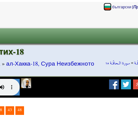
[
български
П
тих-18
سورة الـحاقّـة ١٨
»
ـة
а
»
ал-Хакка-18, Сура Неизбежното
8
43
48