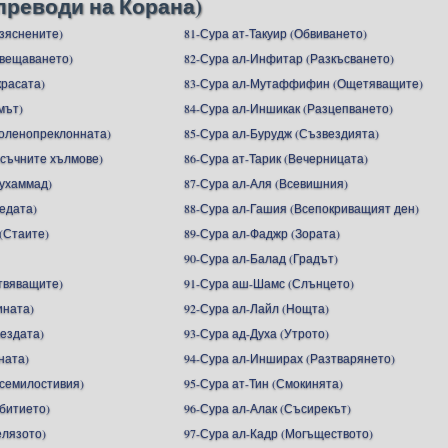
преводи на Корана)
азяснените)
81-Сура ат-Такуир (Обвиването)
ъвещаването)
82-Сура ал-Инфитар (Разкъсването)
красата)
83-Сура ал-Мутаффифин (Ощетяващите)
мът)
84-Сура ал-Иншикак (Разцепването)
Коленопреклонната)
85-Сура ал-Бурудж (Съзвездията)
ясъчните хълмове)
86-Сура ат-Тарик (Вечерницата)
ухаммад)
87-Сура ал-Аля (Всевишния)
едата)
88-Сура ал-Гашия (Всепокриващият ден)
(Стаите)
89-Сура ал-Фаджр (Зората)
90-Сура ал-Балад (Градът)
Отвяващите)
91-Сура аш-Шамс (Слънцето)
ината)
92-Сура ал-Лайл (Нощта)
вездата)
93-Сура ад-Духа (Утрото)
ната)
94-Сура ал-Инширах (Разтварянето)
Всемилостивия)
95-Сура ат-Тин (Смокинята)
ъбитието)
96-Сура ал-Алак (Съсирекът)
елязото)
97-Сура ал-Кадр (Могъществото)