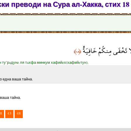
ки преводи на Сура ал-Хакка, стих 18
لَا تَخْفَى مِنكُمْ خَافِيَةٌ
﴿١٨﴾
н ту’рaдунe ля тaхфа минкум хафийeх(хафийeтун).
о една ваша тайна.
 ваша тайна.
8
43
48