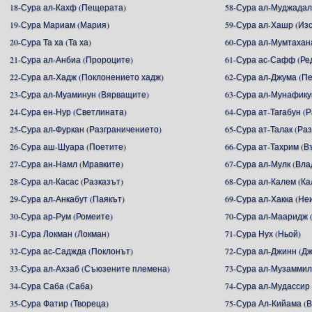
18-Сура ал-Кахф (Пещерата)
58-Сура ал-Муджадал
19-Сура Мариам (Мария)
59-Сура ал-Хашр (Из
20-Сура Та ха (Та ха)
60-Сура ал-Мумтахан
21-Сура ал-Анбиа (Пророците)
61-Сура ас-Сафф (Ре
22-Сура ал-Хадж (Поклонението хадж)
62-Сура ал-Джума (П
23-Сура ал-Муаминун (Вярващите)
63-Сура ал-Мунафику
24-Сура ен-Нур (Светлината)
64-Сура ат-Тагабун (
25-Сура ал-Фуркан (Разграничението)
65-Сура ат-Талак (Ра
26-Сура аш-Шуара (Поетите)
66-Сура ат-Тахрим (В
27-Сура ан-Намл (Мравките)
67-Сура ал-Мулк (Вл
28-Сура ал-Касас (Разказът)
68-Сура ал-Калем (К
29-Сура ал-Анкабут (Паякът)
69-Сура ал-Хакка (Не
30-Сура ар-Рум (Ромеите)
70-Сура ал-Мааридж 
31-Сура Локман (Локман)
71-Сура Нух (Ньой)
32-Сура ас-Саджда (Поклонът)
72-Сура ал-Джинн (Д
33-Сура ал-Ахзаб (Съюзените племена)
73-Сура ал-Музаммил
34-Сура Саба (Саба)
74-Сура ал-Мудассир
35-Сура Фатир (Твореца)
75-Сура Ал-Кийама (