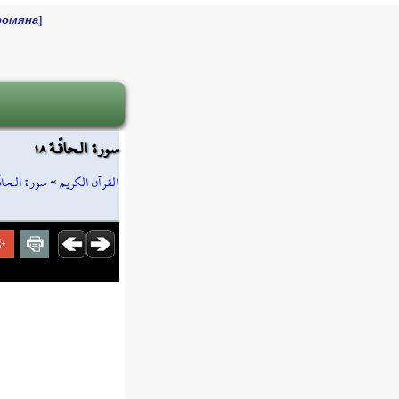
]
ромяна
سورة الـحاقّـة ١٨
سورة الـحاقّ
»
القرآن الكريم