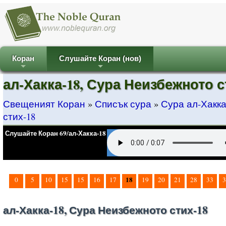
Коран
Слушайте Коран (нов)
+
+
ал-Хакка-18, Сура Неизбежното с
Свещеният Коран
»
Списък сура
»
Сура ал-Хакк
стих-18
Слушайте Коран 69/ал-Хакка-18
18
0
5
10
15
15
16
17
19
20
21
28
33
3
ал-Хакка-18, Сура Неизбежното стих-18