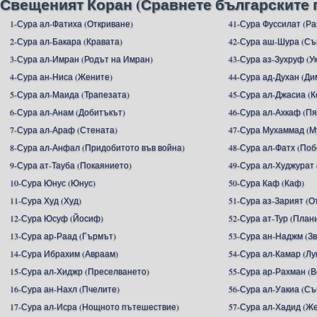
Свещеният Коран (Сравнете българските 
1-Сура ал-Фатиха (Откриване)
41-Сура Фуссилат (Р
2-Сура ал-Бакара (Кравата)
42-Сура аш-Шура (С
3-Сура ал-Имран (Родът на Имран)
43-Сура аз-Зухруф (У
4-Сура ан-Ниса (Жените)
44-Сура ад-Духан (Ди
5-Сура ал-Маида (Трапезата)
45-Сура ал-Джасиа (
6-Сура ал-Анам (Добитъкът)
46-Сура ал-Ахкаф (П
7-Сура ал-Араф (Стената)
47-Сура Мухаммад (М
8-Сура ал-Анфал (Придобитото във война)
48-Сура ал-Фатх (Поб
9-Сура ат-Тауба (Покаянието)
49-Сура ал-Худжурат 
10-Сура Юнус (Юнус)
50-Сура Каф (Каф)
11-Сура Худ (Худ)
51-Сура аз-Зарият (
12-Сура Юсуф (Йосиф)
52-Сура ат-Тур (План
13-Сура ар-Раад (Гърмът)
53-Сура ан-Наджм (З
14-Сура Ибрахим (Авраам)
54-Сура ал-Камар (Лу
15-Сура ал-Хиджр (Преселването)
55-Сура ар-Рахман (
16-Сура ан-Нахл (Пчелите)
56-Сура ал-Уакиа (С
17-Сура ал-Исра (Нощното пътешествие)
57-Сура ал-Хадид (Ж