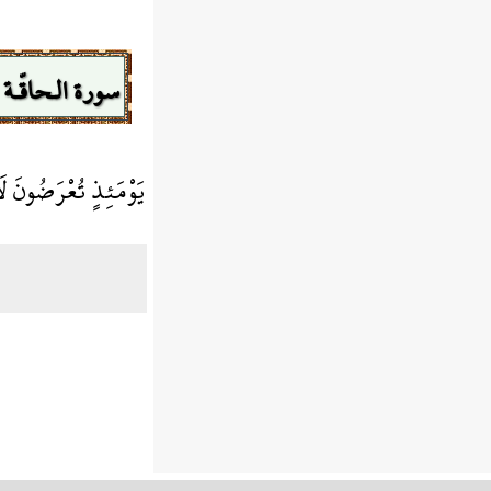
سورة الـحاقّـة
يَوْمَئِذٍ تُعْرَضُونَ 