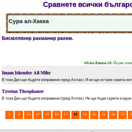
Сравнете всички българс
Сура ал-Хакка
Бисмлляхир рахманир рахим.
69/ал-Хакка-18:
Йeумe изи
Imam Iskender Ali Mihr
В този Ден ще бъдете изправени (пред Аллах). И не ще остане скрита нит
Tzvetan Theophanov
В този Ден ще бъдете изправени [пред Аллах]. Не ще бъде скрита и една
18
0
5
10
15
15
16
17
19
20
21
28
33
3