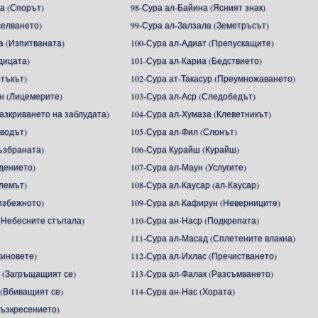
а (Спорът)
98-Сура ал-Байина (Ясният знак)
селването)
99-Сура ал-Залзала (Земетръсът)
а (Изпитваната)
100-Сура ал-Адиат (Препускащите)
дицата)
101-Сура ал-Кариа (Бедствието)
етъкът)
102-Сура ат-Такасур (Преумножаването)
н (Лицемерите)
103-Сура ал-Аср (Следобедът)
Разкриването на заблудата)
104-Сура ал-Хумаза (Клеветникът)
зводът)
105-Сура ал-Фил (Слонът)
ъзбраната)
106-Сура Курайш (Курайш)
адението)
107-Сура ал-Маун (Услугите)
алемът)
108-Сура ал-Каусар (ал-Каусар)
избежното)
109-Сура ал-Кафирун (Неверниците)
(Небесните стъпала)
110-Сура ан-Наср (Подкрепата)
111-Сура ал-Масад (Сплетените влакна)
жиновете)
112-Сура ал-Ихлас (Пречистването)
 (Загръщащият се)
113-Сура ал-Фалак (Разсъмването)
 (Вбиващият се)
114-Сура ан-Нас (Хората)
Възкресението)