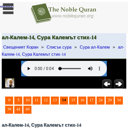
]
ромяна
ал-Калем-14, Сура Калемът стих-14
»
»
»
Свещеният Коран
Списък сура
Сура ал-Калем
ал-
Калем-14, Сура Калемът стих-14
14
0
5
10
11
12
13
15
16
17
24
29
34
39
44
49
ал-Калем-14, Сура Калемът стих-14