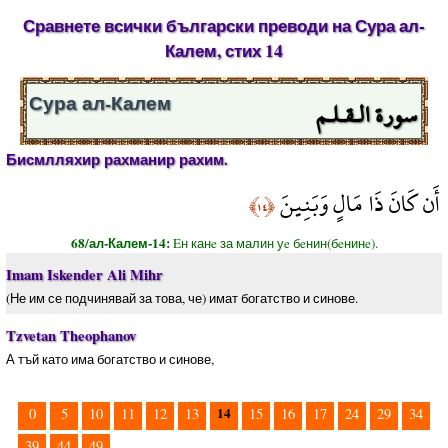
Сравнете всички български преводи на Сура ал-
Калем, стих 14
سورة الـقـلـم
Сура ал-Калем
Бисмлляхир рахманир рахим.
أَن كَانَ ذَا مَالٍ وَبَنِينَ
﴿١٤﴾
68/ал-Калем-14:
Eн канe за малин уe бeнин(бeнинe).
Imam Iskender Ali Mihr
(Не им се подчинявай за това, че) имат богатство и синове.
Tzvetan Theophanov
А тъй като има богатство и синове,
14
0
5
10
11
12
13
15
16
17
24
29
34
39
44
49