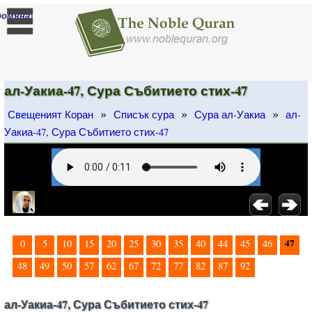
]
ромяна
ал-Уакиа-47, Сура Събитието стих-47
»
»
»
Свещеният Коран
Списък сура
Сура ал-Уакиа
ал-
Уакиа-47, Сура Събитието стих-47
47
0
5
10
15
20
25
30
35
40
44
45
46
48
49
50
57
62
67
72
77
82
87
92
ал-Уакиа-47, Сура Събитието стих-47