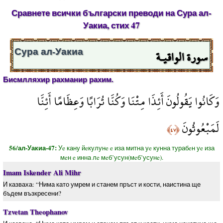
Сравнете всички български преводи на Сура ал-
Уакиа, стих 47
سورة الواقيـة
Сура ал-Уакиа
Бисмлляхир рахманир рахим.
وَكَانُوا يَقُولُونَ أَئِذَا مِتْنَا وَكُنَّا تُرَابًا وَعِظَامًا أَئِنَّا
لَمَبْعُوثُونَ
﴿٤٧﴾
56/ал-Уакиа-47:
Уe кану йeкулунe e иза митна уe кунна турабeн уe иза
мeн e инна лe мeб’усун(мeб’усунe).
Imam Iskender Ali Mihr
И казваха: “Нима като умрем и станем пръст и кости, наистина ще
бъдем възкресени?
Tzvetan Theophanov