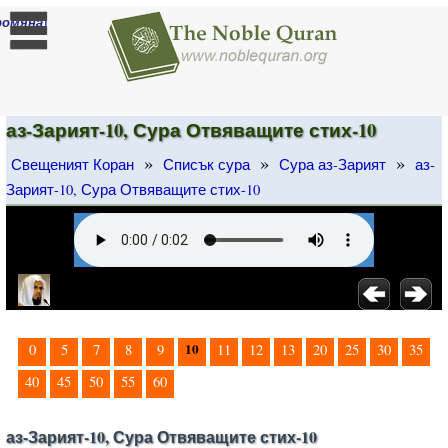
]
ромяна
аз-Зарият-10, Сура Отвяващите стих-10
»
»
»
Свещеният Коран
Списък сура
Сура аз-Зарият
аз-
Зарият-10, Сура Отвяващите стих-10
10
0
5
7
8
9
11
12
13
20
25
30
35
40
45
50
55
60
аз-Зарият-10, Сура Отвяващите стих-10