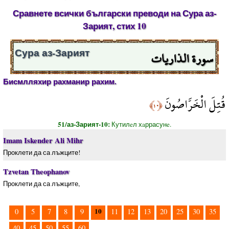
Сравнете всички български преводи на Сура аз-
Зарият, стих 10
سورة الذاريات
Сура аз-Зарият
Бисмлляхир рахманир рахим.
قُتِلَ الْخَرَّاصُونَ
﴿١٠﴾
51/аз-Зарият-10:
Кутилeл хaррасунe.
Imam Iskender Ali Mihr
Проклети да са лъжците!
Tzvetan Theophanov
Проклети да са лъжците,
10
0
5
7
8
9
11
12
13
20
25
30
35
40
45
50
55
60