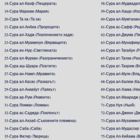
18-Сура ал-Кахф (Пещерата)
58-Сура ал-Муджадал
19-Сура Мариам (Мария)
59-Сура ал-Хашр (Из
20-Сура Та ха (Та ха)
60-Сура ал-Мумтахан
21-Сура ал-Анбиа (Пророците)
61-Сура ас-Сафф (Ре
22-Сура ал-Хадж (Поклонението хадж)
62-Сура ал-Джума (П
23-Сура ал-Муаминун (Вярващите)
63-Сура ал-Мунафику
24-Сура ен-Нур (Светлината)
64-Сура ат-Тагабун (
25-Сура ал-Фуркан (Разграничението)
65-Сура ат-Талак (Ра
26-Сура аш-Шуара (Поетите)
66-Сура ат-Тахрим (В
27-Сура ан-Намл (Мравките)
67-Сура ал-Мулк (Вл
28-Сура ал-Касас (Разказът)
68-Сура ал-Калем (К
29-Сура ал-Анкабут (Паякът)
69-Сура ал-Хакка (Не
30-Сура ар-Рум (Ромеите)
70-Сура ал-Мааридж 
31-Сура Локман (Локман)
71-Сура Нух (Ньой)
32-Сура ас-Саджда (Поклонът)
72-Сура ал-Джинн (Д
33-Сура ал-Ахзаб (Съюзените племена)
73-Сура ал-Музаммил
34-Сура Саба (Саба)
74-Сура ал-Мудассир
35-Сура Фатир (Твореца)
75-Сура Ал-Кийама (