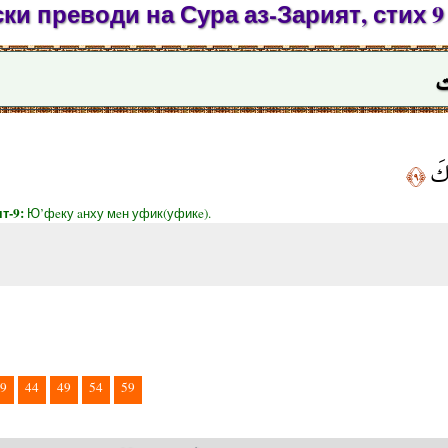
ки преводи на Сура аз-Зарият, стих 9
ت
ِكَ
﴿٩﴾
ят-9:
Ю’фeку aнху мeн уфик(уфикe).
9
44
49
54
59