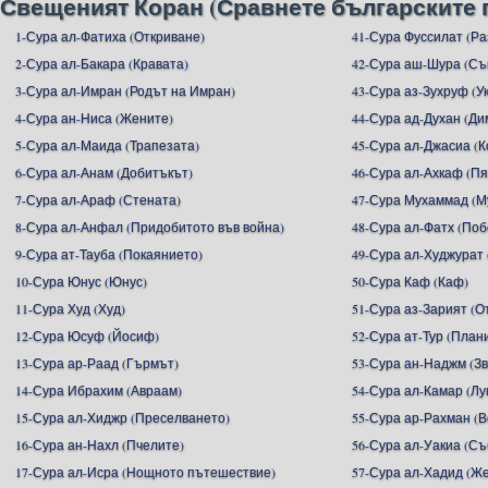
Свещеният Коран (Сравнете българските 
1-Сура ал-Фатиха (Откриване)
41-Сура Фуссилат (Р
2-Сура ал-Бакара (Кравата)
42-Сура аш-Шура (С
3-Сура ал-Имран (Родът на Имран)
43-Сура аз-Зухруф (У
4-Сура ан-Ниса (Жените)
44-Сура ад-Духан (Ди
5-Сура ал-Маида (Трапезата)
45-Сура ал-Джасиа (
6-Сура ал-Анам (Добитъкът)
46-Сура ал-Ахкаф (П
7-Сура ал-Араф (Стената)
47-Сура Мухаммад (М
8-Сура ал-Анфал (Придобитото във война)
48-Сура ал-Фатх (Поб
9-Сура ат-Тауба (Покаянието)
49-Сура ал-Худжурат 
10-Сура Юнус (Юнус)
50-Сура Каф (Каф)
11-Сура Худ (Худ)
51-Сура аз-Зарият (
12-Сура Юсуф (Йосиф)
52-Сура ат-Тур (План
13-Сура ар-Раад (Гърмът)
53-Сура ан-Наджм (З
14-Сура Ибрахим (Авраам)
54-Сура ал-Камар (Лу
15-Сура ал-Хиджр (Преселването)
55-Сура ар-Рахман (
16-Сура ан-Нахл (Пчелите)
56-Сура ал-Уакиа (С
17-Сура ал-Исра (Нощното пътешествие)
57-Сура ал-Хадид (Ж