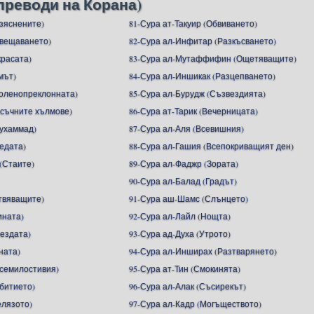
преводи на Корана)
азяснените)
81-Сура ат-Такуир (Обвиването)
ъвещаването)
82-Сура ал-Инфитар (Разкъсването)
красата)
83-Сура ал-Мутаффифин (Ощетяващите)
мът)
84-Сура ал-Иншикак (Разцепването)
Коленопреклонната)
85-Сура ал-Бурудж (Съзвездията)
ясъчните хълмове)
86-Сура ат-Тарик (Вечерницата)
ухаммад)
87-Сура ал-Аля (Всевишния)
едата)
88-Сура ал-Гашия (Всепокриващият ден)
(Стаите)
89-Сура ал-Фаджр (Зората)
90-Сура ал-Балад (Градът)
Отвяващите)
91-Сура аш-Шамс (Слънцето)
ината)
92-Сура ал-Лайл (Нощта)
вездата)
93-Сура ад-Духа (Утрото)
ната)
94-Сура ал-Инширах (Разтварянето)
Всемилостивия)
95-Сура ат-Тин (Смокинята)
ъбитието)
96-Сура ал-Алак (Съсирекът)
елязото)
97-Сура ал-Кадр (Могъществото)