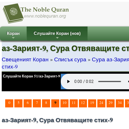
Коран
Слушайте Коран (нов)
+
+
аз-Зарият-9, Сура Отвяващите ст
Свещеният Коран
»
Списък сура
»
Сура аз-Зари
стих-9
Слушайте Коран 51/аз-Зарият-9
9
0
5
6
7
8
10
11
12
19
24
29
34
3
аз-Зарият-9, Сура Отвяващите стих-9