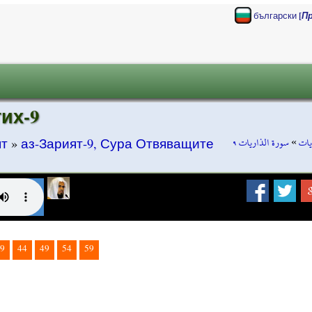
[
български
П
их-9
سورة الذاريات ٩
»
يات
ят
»
аз-Зарият-9, Сура Отвяващите
9
44
49
54
59