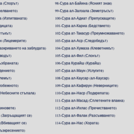
а (Спорът)
98-Сура ал-Байина (Ясният знак)
селването)
99-Сура ал-Залзала (Земетръсът)
а (Изпитваната)
100-Сура ал-Адиат (Препускащите)
дицата)
101-Сура ал-Кариа (Бедствието)
етъкът)
102-Сура ат-Такасур (Преумножаването)
н (Лицемерите)
103-Сура ал-Аср (Следобедът)
Разкриването на заблудата)
104-Сура ал-Хумаза (Клеветникът)
зводът)
105-Сура ал-Фил (Слонът)
ъзбраната)
106-Сура Курайш (Курайш)
адението)
107-Сура ал-Маун (Услугите)
алемът)
108-Сура ал-Каусар (ал-Каусар)
избежното)
109-Сура ал-Кафирун (Неверниците)
(Небесните стъпала)
110-Сура ан-Наср (Подкрепата)
111-Сура ал-Масад (Сплетените влакна)
жиновете)
112-Сура ал-Ихлас (Пречистването)
 (Загръщащият се)
113-Сура ал-Фалак (Разсъмването)
 (Вбиващият се)
114-Сура ан-Нас (Хората)
Възкресението)