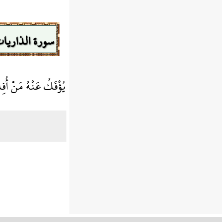
سورة الذاريا
يُؤْفَكُ عَنْهُ مَنْ أُف