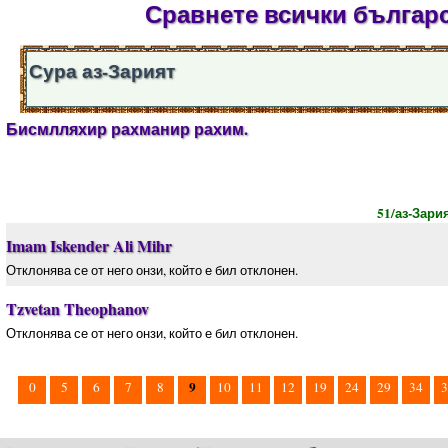
Сравнете всички българс
Сура аз-Зарият
Бисмлляхир рахманир рахим.
51/аз-Зари
Imam Iskender Ali Mihr
Отклонява се от него онзи, който е бил отклонен.
Tzvetan Theophanov
Отклонява се от него онзи, който е бил отклонен.
9
0
5
6
7
8
10
11
12
19
24
29
34
3