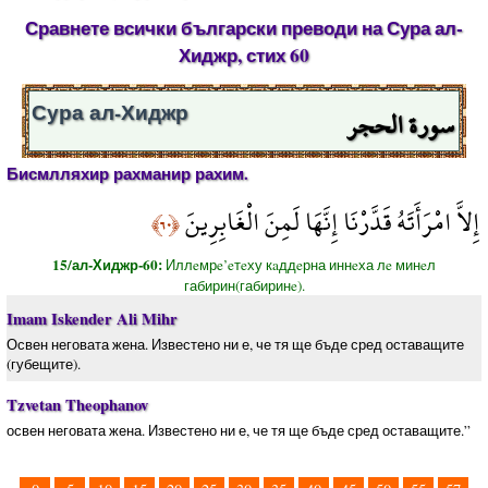
Сравнете всички български преводи на Сура ал-
Хиджр, стих 60
سورة الحجر
Сура ал-Хиджр
Бисмлляхир рахманир рахим.
إِلاَّ امْرَأَتَهُ قَدَّرْنَا إِنَّهَا لَمِنَ الْغَابِرِينَ
﴿٦٠﴾
15/ал-Хиджр-60:
Иллeмрe’eтeху кaддeрна иннeха лe минeл
габирин(габиринe).
Imam Iskender Ali Mihr
Освен неговата жена. Известено ни е, че тя ще бъде сред оставащите
(губещите).
Tzvetan Theophanov
освен неговата жена. Известено ни е, че тя ще бъде сред оставащите.”