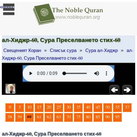
]
ромяна
ал-Хиджр-60, Сура Преселването стих-60
»
»
»
Свещеният Коран
Списък сура
Сура ал-Хиджр
ал-
Хиджр-60, Сура Преселването стих-60
0
5
10
15
20
25
30
35
40
45
50
55
57
60
58
59
61
62
63
70
75
80
85
90
95
ал-Хиджр-60, Сура Преселването стих-60