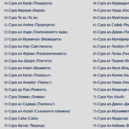
18-Сура ал-Кахф (Пещерата)
58-Сура ал-Муджадал
19-Сура Мариам (Мария)
59-Сура ал-Хашр (Из
20-Сура Та ха (Та ха)
60-Сура ал-Мумтахан
21-Сура ал-Анбиа (Пророците)
61-Сура ас-Сафф (Ре
22-Сура ал-Хадж (Поклонението хадж)
62-Сура ал-Джума (П
23-Сура ал-Муаминун (Вярващите)
63-Сура ал-Мунафику
24-Сура ен-Нур (Светлината)
64-Сура ат-Тагабун (
25-Сура ал-Фуркан (Разграничението)
65-Сура ат-Талак (Ра
26-Сура аш-Шуара (Поетите)
66-Сура ат-Тахрим (В
27-Сура ан-Намл (Мравките)
67-Сура ал-Мулк (Вл
28-Сура ал-Касас (Разказът)
68-Сура ал-Калем (К
29-Сура ал-Анкабут (Паякът)
69-Сура ал-Хакка (Не
30-Сура ар-Рум (Ромеите)
70-Сура ал-Мааридж 
31-Сура Локман (Локман)
71-Сура Нух (Ньой)
32-Сура ас-Саджда (Поклонът)
72-Сура ал-Джинн (Д
33-Сура ал-Ахзаб (Съюзените племена)
73-Сура ал-Музаммил
34-Сура Саба (Саба)
74-Сура ал-Мудассир
35-Сура Фатир (Твореца)
75-Сура Ал-Кийама (