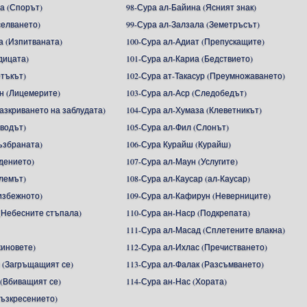
а (Спорът)
98-Сура ал-Байина (Ясният знак)
селването)
99-Сура ал-Залзала (Земетръсът)
а (Изпитваната)
100-Сура ал-Адиат (Препускащите)
дицата)
101-Сура ал-Кариа (Бедствието)
етъкът)
102-Сура ат-Такасур (Преумножаването)
н (Лицемерите)
103-Сура ал-Аср (Следобедът)
Разкриването на заблудата)
104-Сура ал-Хумаза (Клеветникът)
зводът)
105-Сура ал-Фил (Слонът)
ъзбраната)
106-Сура Курайш (Курайш)
адението)
107-Сура ал-Маун (Услугите)
алемът)
108-Сура ал-Каусар (ал-Каусар)
избежното)
109-Сура ал-Кафирун (Неверниците)
(Небесните стъпала)
110-Сура ан-Наср (Подкрепата)
111-Сура ал-Масад (Сплетените влакна)
жиновете)
112-Сура ал-Ихлас (Пречистването)
 (Загръщащият се)
113-Сура ал-Фалак (Разсъмването)
 (Вбиващият се)
114-Сура ан-Нас (Хората)
Възкресението)