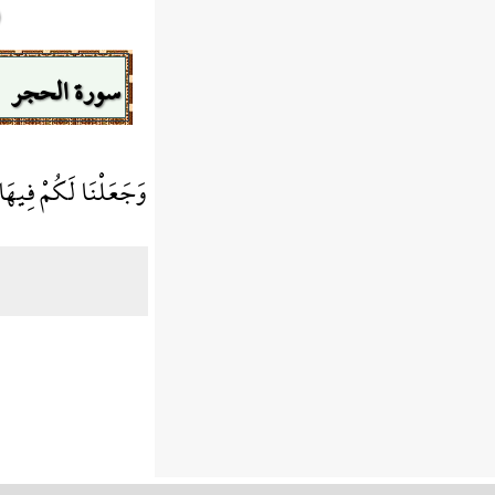
سورة الحجر
وَجَعَلْنَا لَكُمْ فِيهَا