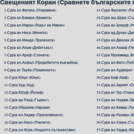
Свещеният Коран (Сравнете българските 
1-Сура ал-Фатиха (Откриване)
41-Сура Фуссилат (Р
2-Сура ал-Бакара (Кравата)
42-Сура аш-Шура (С
3-Сура ал-Имран (Родът на Имран)
43-Сура аз-Зухруф (У
4-Сура ан-Ниса (Жените)
44-Сура ад-Духан (Ди
5-Сура ал-Маида (Трапезата)
45-Сура ал-Джасиа (
6-Сура ал-Анам (Добитъкът)
46-Сура ал-Ахкаф (П
7-Сура ал-Араф (Стената)
47-Сура Мухаммад (М
8-Сура ал-Анфал (Придобитото във война)
48-Сура ал-Фатх (Поб
9-Сура ат-Тауба (Покаянието)
49-Сура ал-Худжурат 
10-Сура Юнус (Юнус)
50-Сура Каф (Каф)
11-Сура Худ (Худ)
51-Сура аз-Зарият (
12-Сура Юсуф (Йосиф)
52-Сура ат-Тур (План
13-Сура ар-Раад (Гърмът)
53-Сура ан-Наджм (З
14-Сура Ибрахим (Авраам)
54-Сура ал-Камар (Лу
15-Сура ал-Хиджр (Преселването)
55-Сура ар-Рахман (
16-Сура ан-Нахл (Пчелите)
56-Сура ал-Уакиа (С
17-Сура ал-Исра (Нощното пътешествие)
57-Сура ал-Хадид (Ж