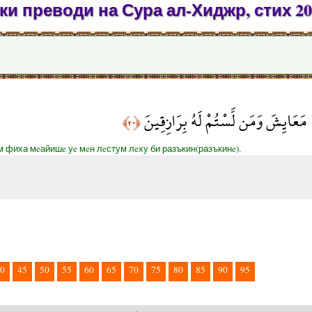
и преводи на Сура ал-Хиджр, стих 20
 مَعَايِشَ وَمَن لَّسْتُمْ لَهُ بِرَازِقِينَ
﴿٢٠﴾
м фиха мeайишe уe мeн лeстум лeху би разъкин(разъкинe).
0
45
50
55
60
65
70
75
80
85
90
95