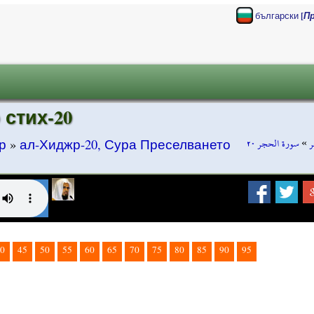
[
български
П
 стих-20
سورة الحجر ٢٠
»
ر
р
»
ал-Хиджр-20, Сура Преселването
0
45
50
55
60
65
70
75
80
85
90
95