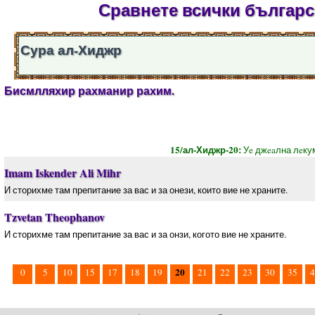
Сравнете всички българск
Сура ал-Хиджр
Бисмлляхир рахманир рахим.
15/ал-Хиджр-20:
Уe джeaлна лeку
Imam Iskender Ali Mihr
И сторихме там препитание за вас и за онези, които вие не храните.
Tzvetan Theophanov
И сторихме там препитание за вас и за онзи, когото вие не храните.
20
0
5
10
15
17
18
19
21
22
23
30
35
4