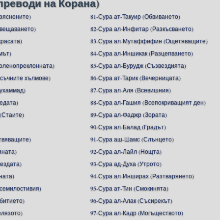
преводи на Корана)
азяснените)
81-Сура ат-Такуир (Обвиването)
ъвещаването)
82-Сура ал-Инфитар (Разкъсването)
красата)
83-Сура ал-Мутаффифин (Ощетяващите)
мът)
84-Сура ал-Иншикак (Разцепването)
Коленопреклонната)
85-Сура ал-Бурудж (Съзвездията)
ясъчните хълмове)
86-Сура ат-Тарик (Вечерницата)
ухаммад)
87-Сура ал-Аля (Всевишния)
едата)
88-Сура ал-Гашия (Всепокриващият ден)
(Стаите)
89-Сура ал-Фаджр (Зората)
90-Сура ал-Балад (Градът)
Отвяващите)
91-Сура аш-Шамс (Слънцето)
ината)
92-Сура ал-Лайл (Нощта)
вездата)
93-Сура ад-Духа (Утрото)
ната)
94-Сура ал-Инширах (Разтварянето)
Всемилостивия)
95-Сура ат-Тин (Смокинята)
ъбитието)
96-Сура ал-Алак (Съсирекът)
елязото)
97-Сура ал-Кадр (Могъществото)