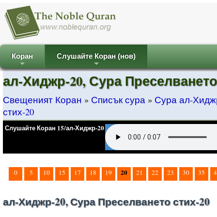
Коран
Слушайте Коран (нов)
+
+
ал-Хиджр-20, Сура Преселването
Свещеният Коран
»
Списък сура
»
Сура ал-Хидж
стих-20
Слушайте Коран 15/ал-Хиджр-20
20
0
5
10
15
17
18
19
21
22
23
30
35
4
ал-Хиджр-20, Сура Преселването стих-20