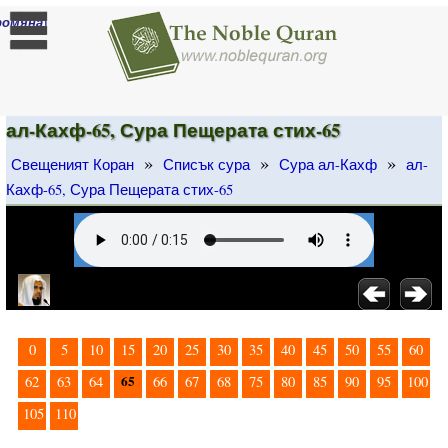
]
ромяна
ал-Кахф-65, Сура Пещерата стих-65
»
»
»
Свещеният Коран
Списък сура
Сура ал-Кахф
ал-
Кахф-65, Сура Пещерата стих-65
0
5
10
15
20
25
30
35
40
45
50
55
60
65
62
63
64
66
67
68
75
80
85
90
95
100
105
110