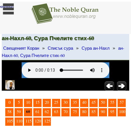
]
ромяна
ан-Нахл-60, Сура Пчелите стих-60
»
»
»
Свещеният Коран
Списък сура
Сура ан-Нахл
ан-
Нахл-60, Сура Пчелите стих-60
0
5
10
15
20
25
30
35
40
45
50
55
57
60
58
59
61
62
63
70
75
80
85
90
95
100
105
110
115
120
125