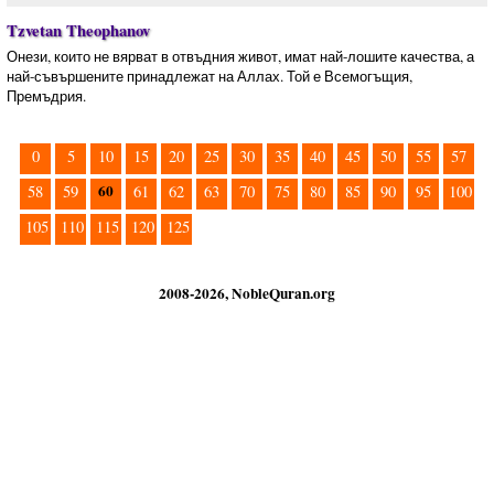
Tzvetan Theophanov
Онези, които не вярват в отвъдния живот, имат най-лошите качества, а
най-съвършените принадлежат на Аллах. Той е Всемогъщия,
Премъдрия.
0
5
10
15
20
25
30
35
40
45
50
55
57
60
58
59
61
62
63
70
75
80
85
90
95
100
105
110
115
120
125
2008-2026, NobleQuran.org