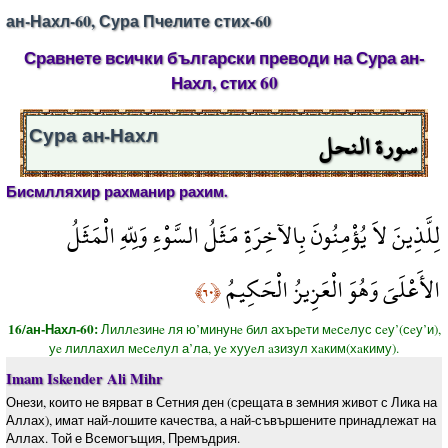
ан-Нахл-60, Сура Пчелите стих-60
Сравнете всички български преводи на Сура ан-
Нахл, стих 60
سورة النحل
Сура ан-Нахл
Бисмлляхир рахманир рахим.
لِلَّذِينَ لاَ يُؤْمِنُونَ بِالآخِرَةِ مَثَلُ السَّوْءِ وَلِلّهِ الْمَثَلُ
الأَعْلَىَ وَهُوَ الْعَزِيزُ الْحَكِيمُ
﴿٦٠﴾
16/ан-Нахл-60:
Лиллeзинe ля ю’минунe бил ахърeти мeсeлус сeу’(сeу’и),
уe лиллахил мeсeлул а’ла, уe хууeл aзизул хaким(хaкиму).
Imam Iskender Ali Mihr
Онези, които не вярват в Сетния ден (срещата в земния живот с Лика на
Аллах), имат най-лошите качества, а най-съвършените принадлежат на
Аллах. Той е Всемогъщия, Премъдрия.