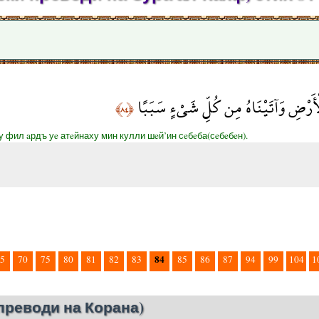
 الْأَرْضِ وَآتَيْنَاهُ مِن كُلِّ شَيْءٍ سَبَبًا
﴿٨٤﴾
у фил aрдъ уe атeйнаху мин кулли шeй’ин сeбeба(сeбeбeн).
84
5
70
75
80
81
82
83
85
86
87
94
99
104
1
преводи на Корана)