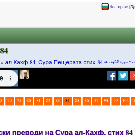
[
български
П
84
سورة الكهف ٨٤
»
ف
»
ал-Кахф-84, Сура Пещерата стих-84
84
5
70
75
80
81
82
83
85
86
87
94
99
104
1
ки преводи на Сура ал-Кахф, стих 84