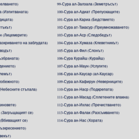
селването)
99-Сура ал-Залзала (Земетръсът)
а (Изпитваната)
100-Сура ал-Адиат (Препускащите)
дицата)
101-Сура ал-Кариа (Бедствието)
етъкът)
102-Сура ат-Такасур (Преумножаването)
н (Лицемерите)
103-Сура ал-Аср (Следобедът)
Разкриването на заблудата)
104-Сура ал-Хумаза (Клеветникът)
зводът)
105-Сура ал-Фил (Слонът)
ъзбраната)
106-Сура Курайш (Курайш)
адението)
107-Сура ал-Маун (Услугите)
алемът)
108-Сура ал-Каусар (ал-Каусар)
избежното)
109-Сура ал-Кафирун (Неверниците)
(Небесните стъпала)
110-Сура ан-Наср (Подкрепата)
111-Сура ал-Масад (Сплетените влакна)
жиновете)
112-Сура ал-Ихлас (Пречистването)
 (Загръщащият се)
113-Сура ал-Фалак (Разсъмването)
 (Вбиващият се)
114-Сура ан-Нас (Хората)
Възкресението)
векът)