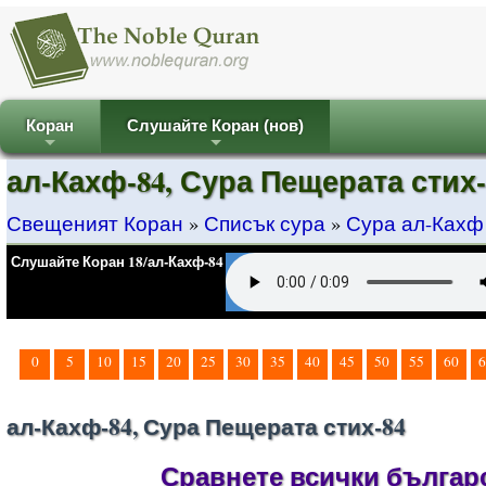
Коран
Слушайте Коран (нов)
+
+
ал-Кахф-84, Сура Пещерата стих-
Свещеният Коран
»
Списък сура
»
Сура ал-Кахф
Слушайте Коран 18/ал-Кахф-84
0
5
10
15
20
25
30
35
40
45
50
55
60
6
ал-Кахф-84, Сура Пещерата стих-84
Сравнете всички българс