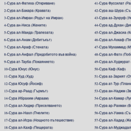
1-Сура ал-Фатиха (Откриване)
41-Сура Фуссилат (Р
2-Сура ал-Бакара (Кравата)
42-Сура аш-Шура (С
3-Сура ал-Имран (Родът на Имран)
43-Сура аз-Зухруф (У
4-Сура ан-Ниса (Жените)
44-Сура ад-Духан (Ди
5-Сура ал-Маида (Трапезата)
45-Сура ал-Джасиа (
6-Сура ал-Анам (Добитъкът)
46-Сура ал-Ахкаф (П
7-Сура ал-Араф (Стената)
47-Сура Мухаммад (М
8-Сура ал-Анфал (Придобитото във война)
48-Сура ал-Фатх (Поб
9-Сура ат-Тауба (Покаянието)
49-Сура ал-Худжурат 
10-Сура Юнус (Юнус)
50-Сура Каф (Каф)
11-Сура Худ (Худ)
51-Сура аз-Зарият (
12-Сура Юсуф (Йосиф)
52-Сура ат-Тур (План
13-Сура ар-Раад (Гърмът)
53-Сура ан-Наджм (З
14-Сура Ибрахим (Авраам)
54-Сура ал-Камар (Лу
15-Сура ал-Хиджр (Преселването)
55-Сура ар-Рахман (
16-Сура ан-Нахл (Пчелите)
56-Сура ал-Уакиа (С
17-Сура ал-Исра (Нощното пътешествие)
57-Сура ал-Хадид (Ж
18-Сура ал-Кахф (Пещерата)
58-Сура ал-Муджадал