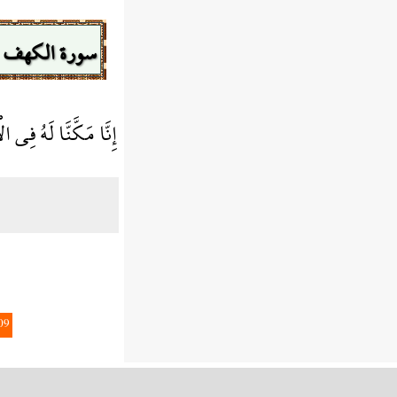
سورة الكهف
إِنَّا مَكَّنَّا لَهُ فِي
09