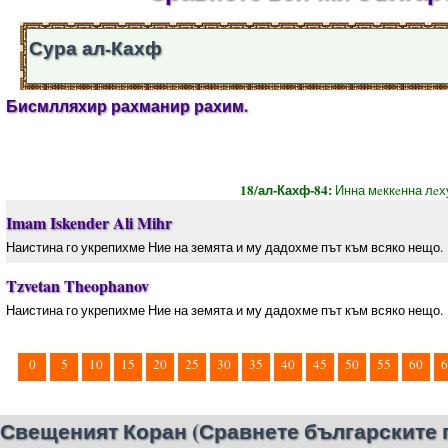
Сура ал-Кахф
Бисмлляхир рахманир рахим.
18/ал-Кахф-84:
Инна мeккeнна лeх
Imam Iskender Ali Mihr
Наистина го укрепихме Ние на земята и му дадохме път към всяко нещо.
Tzvetan Theophanov
Наистина го укрепихме Ние на земята и му дадохме път към всяко нещо.
0
5
10
15
20
25
30
35
40
45
50
55
60
6
Свещеният Коран (Сравнете българските 