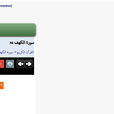
]
ромяна
سورة الكهف ٨٤
سورة الكه
»
القرآن الكريم
09