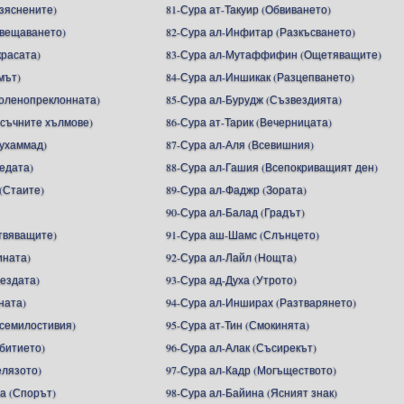
азяснените)
81-Сура ат-Такуир (Обвиването)
ъвещаването)
82-Сура ал-Инфитар (Разкъсването)
красата)
83-Сура ал-Мутаффифин (Ощетяващите)
мът)
84-Сура ал-Иншикак (Разцепването)
Коленопреклонната)
85-Сура ал-Бурудж (Съзвездията)
ясъчните хълмове)
86-Сура ат-Тарик (Вечерницата)
ухаммад)
87-Сура ал-Аля (Всевишния)
едата)
88-Сура ал-Гашия (Всепокриващият ден)
(Стаите)
89-Сура ал-Фаджр (Зората)
90-Сура ал-Балад (Градът)
Отвяващите)
91-Сура аш-Шамс (Слънцето)
ината)
92-Сура ал-Лайл (Нощта)
вездата)
93-Сура ад-Духа (Утрото)
ната)
94-Сура ал-Инширах (Разтварянето)
Всемилостивия)
95-Сура ат-Тин (Смокинята)
ъбитието)
96-Сура ал-Алак (Съсирекът)
елязото)
97-Сура ал-Кадр (Могъществото)
а (Спорът)
98-Сура ал-Байина (Ясният знак)