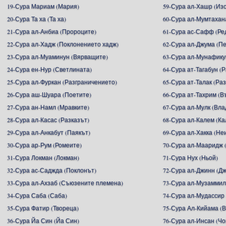
19-Сура Мариам (Мария)
59-Сура ал-Хашр (Из
20-Сура Та ха (Та ха)
60-Сура ал-Мумтахан
21-Сура ал-Анбиа (Пророците)
61-Сура ас-Сафф (Ре
22-Сура ал-Хадж (Поклонението хадж)
62-Сура ал-Джума (П
23-Сура ал-Муаминун (Вярващите)
63-Сура ал-Мунафику
24-Сура ен-Нур (Светлината)
64-Сура ат-Тагабун (
25-Сура ал-Фуркан (Разграничението)
65-Сура ат-Талак (Ра
26-Сура аш-Шуара (Поетите)
66-Сура ат-Тахрим (В
27-Сура ан-Намл (Мравките)
67-Сура ал-Мулк (Вл
28-Сура ал-Касас (Разказът)
68-Сура ал-Калем (К
29-Сура ал-Анкабут (Паякът)
69-Сура ал-Хакка (Не
30-Сура ар-Рум (Ромеите)
70-Сура ал-Мааридж 
31-Сура Локман (Локман)
71-Сура Нух (Ньой)
32-Сура ас-Саджда (Поклонът)
72-Сура ал-Джинн (Д
33-Сура ал-Ахзаб (Съюзените племена)
73-Сура ал-Музаммил
34-Сура Саба (Саба)
74-Сура ал-Мудассир
35-Сура Фатир (Твореца)
75-Сура Ал-Кийама (
36-Сура Йа Син (Йа Син)
76-Сура ал-Инсан (Чо