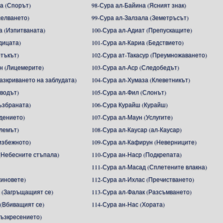
а (Спорът)
98-Сура ал-Байина (Ясният знак)
селването)
99-Сура ал-Залзала (Земетръсът)
а (Изпитваната)
100-Сура ал-Адиат (Препускащите)
дицата)
101-Сура ал-Кариа (Бедствието)
етъкът)
102-Сура ат-Такасур (Преумножаването)
н (Лицемерите)
103-Сура ал-Аср (Следобедът)
Разкриването на заблудата)
104-Сура ал-Хумаза (Клеветникът)
зводът)
105-Сура ал-Фил (Слонът)
ъзбраната)
106-Сура Курайш (Курайш)
адението)
107-Сура ал-Маун (Услугите)
алемът)
108-Сура ал-Каусар (ал-Каусар)
избежното)
109-Сура ал-Кафирун (Неверниците)
(Небесните стъпала)
110-Сура ан-Наср (Подкрепата)
111-Сура ал-Масад (Сплетените влакна)
жиновете)
112-Сура ал-Ихлас (Пречистването)
 (Загръщащият се)
113-Сура ал-Фалак (Разсъмването)
 (Вбиващият се)
114-Сура ан-Нас (Хората)
Възкресението)