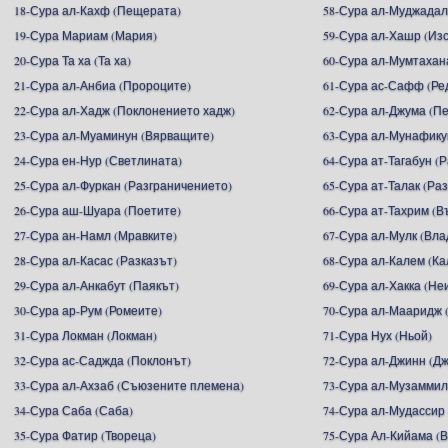
18-Сура ал-Кахф (Пещерата)
58-Сура ал-Муджадал
19-Сура Мариам (Мария)
59-Сура ал-Хашр (Из
20-Сура Та ха (Та ха)
60-Сура ал-Мумтахан
21-Сура ал-Анбиа (Пророците)
61-Сура ас-Сафф (Ре
22-Сура ал-Хадж (Поклонението хадж)
62-Сура ал-Джума (П
23-Сура ал-Муаминун (Вярващите)
63-Сура ал-Мунафику
24-Сура ен-Нур (Светлината)
64-Сура ат-Тагабун (
25-Сура ал-Фуркан (Разграничението)
65-Сура ат-Талак (Ра
26-Сура аш-Шуара (Поетите)
66-Сура ат-Тахрим (В
27-Сура ан-Намл (Мравките)
67-Сура ал-Мулк (Вл
28-Сура ал-Касас (Разказът)
68-Сура ал-Калем (К
29-Сура ал-Анкабут (Паякът)
69-Сура ал-Хакка (Не
30-Сура ар-Рум (Ромеите)
70-Сура ал-Мааридж 
31-Сура Локман (Локман)
71-Сура Нух (Ньой)
32-Сура ас-Саджда (Поклонът)
72-Сура ал-Джинн (Д
33-Сура ал-Ахзаб (Съюзените племена)
73-Сура ал-Музаммил
34-Сура Саба (Саба)
74-Сура ал-Мудассир
35-Сура Фатир (Твореца)
75-Сура Ал-Кийама (