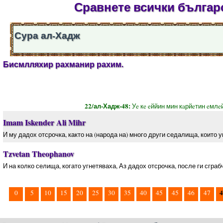
Сравнете всички българс
Сура ал-Хадж
Бисмлляхир рахманир рахим.
22/ал-Хадж-48:
Уe кe eййин мин кaрйeтин eмлe
Imam Iskender Ali Mihr
И му дадох отсрочка, както на (народа на) много други седалища, които у
Tzvetan Theophanov
И на колко селища, когато угнетяваха, Аз дадох отсрочка, после ги сгра
4
0
5
10
15
20
25
30
35
40
45
45
46
47