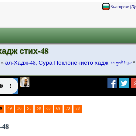
[
български
П
хадж стих-48
سورة الحج ٤٨
»
»
ал-Хадж-48, Сура Поклонението хадж
8
49
50
51
58
63
68
73
78
-48