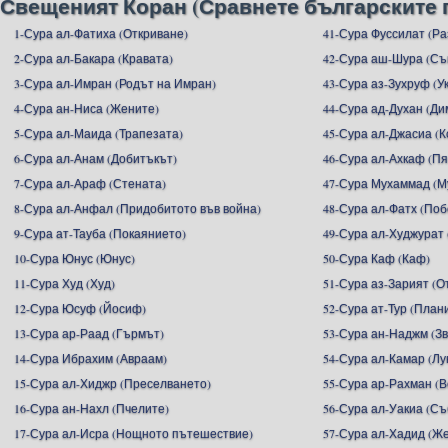
Свещеният Коран (Сравнете българските 
1-Сура ал-Фатиха (Откриване)
41-Сура Фуссилат (Р
2-Сура ал-Бакара (Кравата)
42-Сура аш-Шура (С
3-Сура ал-Имран (Родът на Имран)
43-Сура аз-Зухруф (У
4-Сура ан-Ниса (Жените)
44-Сура ад-Духан (Ди
5-Сура ал-Маида (Трапезата)
45-Сура ал-Джасиа (
6-Сура ал-Анам (Добитъкът)
46-Сура ал-Ахкаф (П
7-Сура ал-Араф (Стената)
47-Сура Мухаммад (М
8-Сура ал-Анфал (Придобитото във война)
48-Сура ал-Фатх (Поб
9-Сура ат-Тауба (Покаянието)
49-Сура ал-Худжурат 
10-Сура Юнус (Юнус)
50-Сура Каф (Каф)
11-Сура Худ (Худ)
51-Сура аз-Зарият (
12-Сура Юсуф (Йосиф)
52-Сура ат-Тур (План
13-Сура ар-Раад (Гърмът)
53-Сура ан-Наджм (З
14-Сура Ибрахим (Авраам)
54-Сура ал-Камар (Лу
15-Сура ал-Хиджр (Преселването)
55-Сура ар-Рахман (
16-Сура ан-Нахл (Пчелите)
56-Сура ал-Уакиа (С
17-Сура ал-Исра (Нощното пътешествие)
57-Сура ал-Хадид (Ж