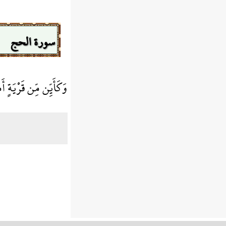
سورة الحج
وَكَأَيِّن مِّن قَرْيَةٍ أ