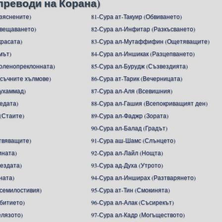
преводи на Корана)
азяснените)
81-Сура ат-Такуир (Обвиването)
ъвещаването)
82-Сура ал-Инфитар (Разкъсването)
красата)
83-Сура ал-Мутаффифин (Ощетяващите)
мът)
84-Сура ал-Иншикак (Разцепването)
Коленопреклонната)
85-Сура ал-Бурудж (Съзвездията)
ясъчните хълмове)
86-Сура ат-Тарик (Вечерницата)
ухаммад)
87-Сура ал-Аля (Всевишния)
едата)
88-Сура ал-Гашия (Всепокриващият ден)
(Стаите)
89-Сура ал-Фаджр (Зората)
90-Сура ал-Балад (Градът)
Отвяващите)
91-Сура аш-Шамс (Слънцето)
ината)
92-Сура ал-Лайл (Нощта)
вездата)
93-Сура ад-Духа (Утрото)
ната)
94-Сура ал-Инширах (Разтварянето)
Всемилостивия)
95-Сура ат-Тин (Смокинята)
ъбитието)
96-Сура ал-Алак (Съсирекът)
елязото)
97-Сура ал-Кадр (Могъществото)