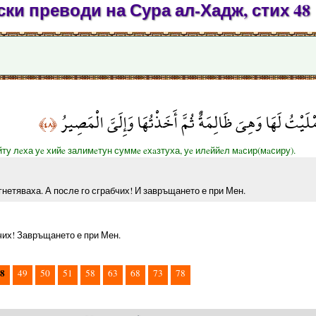
ки преводи на Сура ал-Хадж, стих 48
َمْلَيْتُ لَهَا وَهِيَ ظَالِمَةٌ ثُمَّ أَخَذْتُهَا وَإِلَيَّ الْمَصِيرُ
﴿٤٨﴾
йту лeха уe хийe залимeтун суммe eхaзтуха, уe илeййeл мaсир(мaсиру).
гнетяваха. А после го сграбчих! И завръщането е при Мен.
бчих! Завръщането е при Мен.
8
49
50
51
58
63
68
73
78