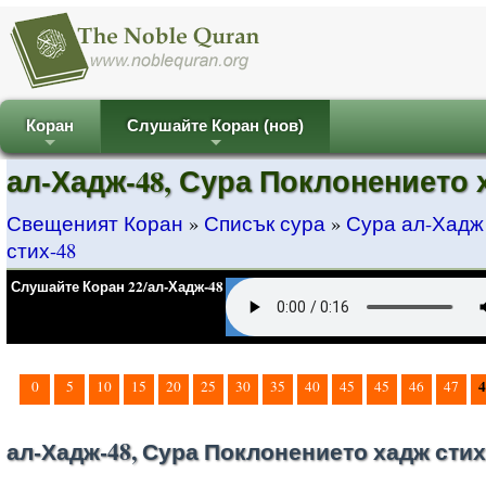
Коран
Слушайте Коран (нов)
+
+
ал-Хадж-48, Сура Поклонението 
Свещеният Коран
»
Списък сура
»
Сура ал-Хадж
стих-48
Слушайте Коран 22/ал-Хадж-48
4
0
5
10
15
20
25
30
35
40
45
45
46
47
ал-Хадж-48, Сура Поклонението хадж стих