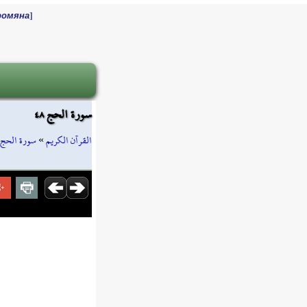
]
ромяна
سورة الحج ٤٨
سورة الحج
»
القرآن الكريم