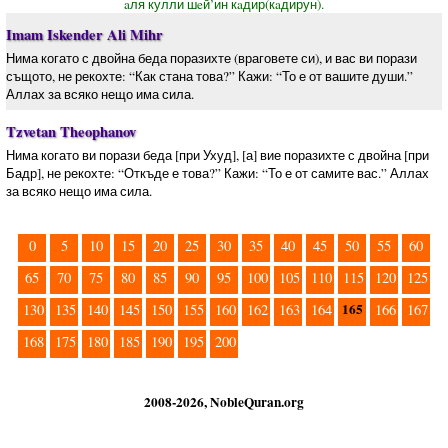
aля кулли шeй’ин кaдир(кaдирун).
Imam Iskender Ali Mihr
Нима когато с двойна беда поразихте (враговете си), и вас ви порази
същото, не рекохте: “Как стана това?” Кажи: “То е от вашите души.”
Аллах за всяко нещо има сила.
Tzvetan Theophanov
Нима когато ви порази беда [при Ухуд], [а] вие поразихте с двойна [при
Бадр], не рекохте: “Откъде е това?” Кажи: “То е от самите вас.” Аллах
за всяко нещо има сила.
0
5
10
15
20
25
30
35
40
45
50
55
60
65
70
75
80
85
90
95
100
105
110
115
120
125
165
130
135
140
145
150
155
160
162
163
164
166
167
168
175
180
185
190
195
200
2008-2026, NobleQuran.org