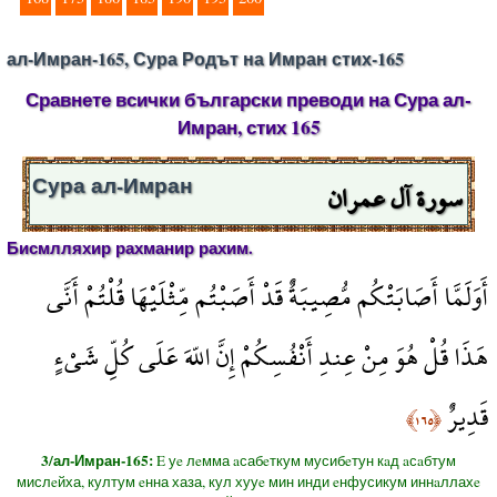
ал-Имран-165, Сура Родът на Имран стих-165
Сравнете всички български преводи на Сура ал-
Имран, стих 165
سورة آل عمران
Сура ал-Имран
Бисмлляхир рахманир рахим.
أَوَلَمَّا أَصَابَتْكُم مُّصِيبَةٌ قَدْ أَصَبْتُم مِّثْلَيْهَا قُلْتُمْ أَنَّى
هَذَا قُلْ هُوَ مِنْ عِندِ أَنْفُسِكُمْ إِنَّ اللّهَ عَلَى كُلِّ شَيْءٍ
قَدِيرٌ
﴿١٦٥﴾
3/ал-Имран-165:
E уe лeмма aсабeткум мусибeтун кaд aсaбтум
мислeйха, култум eнна хаза, кул хууe мин инди eнфусикум иннaллахe