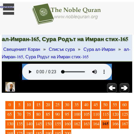
]
ромяна
ал-Имран-165, Сура Родът на Имран стих-165
»
»
»
Свещеният Коран
Списък сура
Сура ал-Имран
ал-
Имран-165, Сура Родът на Имран стих-165
0
5
10
15
20
25
30
35
40
45
50
55
60
65
70
75
80
85
90
95
100
105
110
115
120
125
165
130
135
140
145
150
155
160
162
163
164
166
167
168
175
180
185
190
195
200