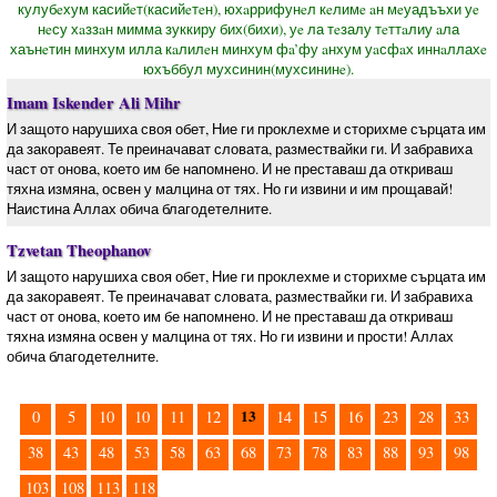
кулубeхум касийeт(касийeтeн), юхaррифунeл кeлимe aн мeуадъъхи уe
нeсу хaззaн мимма зуккиру бих(бихи), уe ла тeзалу тeттaлиу aла
хаънeтин минхум илла кaлилeн минхум фa’фу aнхум уaсфaх иннaллахe
юхъббул мухсинин(мухсининe).
Imam Iskender Ali Mihr
И защото нарушиха своя обет, Ние ги проклехме и сторихме сърцата им
да закоравеят. Те преиначават словата, размествайки ги. И забравиха
част от онова, което им бе напомнено. И не преставаш да откриваш
тяхна измяна, освен у малцина от тях. Но ги извини и им прощавай!
Наистина Аллах обича благодетелните.
Tzvetan Theophanov
И защото нарушиха своя обет, Ние ги проклехме и сторихме сърцата им
да закоравеят. Те преиначават словата, размествайки ги. И забравиха
част от онова, което им бе напомнено. И не преставаш да откриваш
тяхна измяна освен у малцина от тях. Но ги извини и прости! Аллах
обича благодетелните.
13
0
5
10
10
11
12
14
15
16
23
28
33
38
43
48
53
58
63
68
73
78
83
88
93
98
103
108
113
118