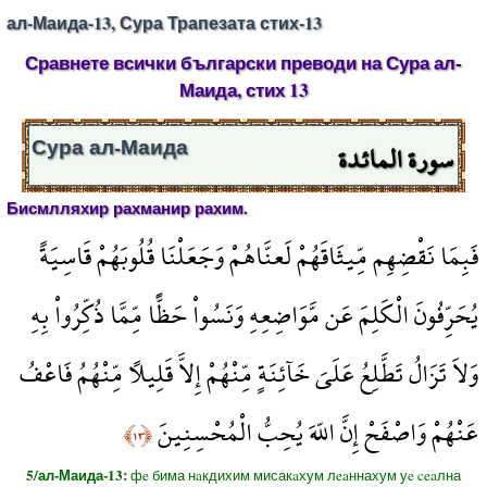
ал-Маида-13, Сура Трапезата стих-13
Сравнете всички български преводи на Сура ал-
Маида, стих 13
سورة المائدة
Сура ал-Маида
Бисмлляхир рахманир рахим.
فَبِمَا نَقْضِهِم مِّيثَاقَهُمْ لَعنَّاهُمْ وَجَعَلْنَا قُلُوبَهُمْ قَاسِيَةً
يُحَرِّفُونَ الْكَلِمَ عَن مَّوَاضِعِهِ وَنَسُواْ حَظًّا مِّمَّا ذُكِّرُواْ بِهِ
وَلاَ تَزَالُ تَطَّلِعُ عَلَىَ خَآئِنَةٍ مِّنْهُمْ إِلاَّ قَلِيلاً مِّنْهُمُ فَاعْفُ
عَنْهُمْ وَاصْفَحْ إِنَّ اللّهَ يُحِبُّ الْمُحْسِنِينَ
﴿١٣﴾
5/ал-Маида-13:
фe бима нaкдихим мисакaхум лeaннахум уe ceaлна