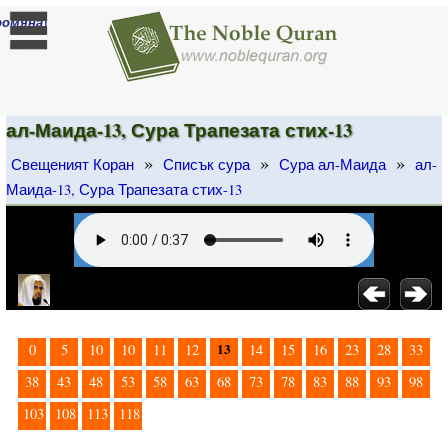
]
ромяна
ал-Маида-13, Сура Трапезата стих-13
»
»
»
Свещеният Коран
Списък сура
Сура ал-Маида
ал-
Маида-13, Сура Трапезата стих-13
13
0
5
10
10
11
12
14
15
16
23
28
33
38
43
48
53
58
63
68
73
78
83
88
93
98
103
108
113
118