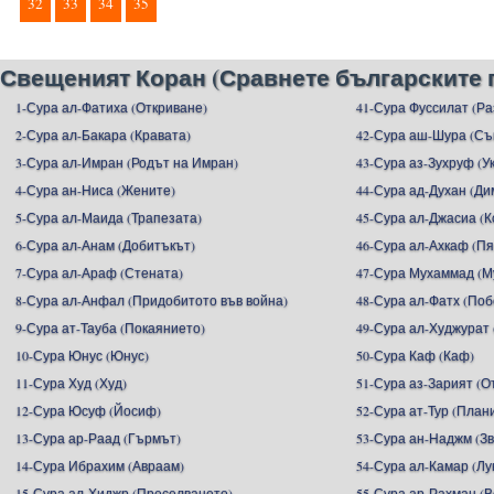
32
33
34
35
Свещеният Коран (Сравнете българските 
1-Сура ал-Фатиха (Откриване)
41-Сура Фуссилат (Р
2-Сура ал-Бакара (Кравата)
42-Сура аш-Шура (С
3-Сура ал-Имран (Родът на Имран)
43-Сура аз-Зухруф (У
4-Сура ан-Ниса (Жените)
44-Сура ад-Духан (Ди
5-Сура ал-Маида (Трапезата)
45-Сура ал-Джасиа (
6-Сура ал-Анам (Добитъкът)
46-Сура ал-Ахкаф (П
7-Сура ал-Араф (Стената)
47-Сура Мухаммад (М
8-Сура ал-Анфал (Придобитото във война)
48-Сура ал-Фатх (Поб
9-Сура ат-Тауба (Покаянието)
49-Сура ал-Худжурат 
10-Сура Юнус (Юнус)
50-Сура Каф (Каф)
11-Сура Худ (Худ)
51-Сура аз-Зарият (
12-Сура Юсуф (Йосиф)
52-Сура ат-Тур (План
13-Сура ар-Раад (Гърмът)
53-Сура ан-Наджм (З
14-Сура Ибрахим (Авраам)
54-Сура ал-Камар (Лу
15-Сура ал-Хиджр (Преселването)
55-Сура ар-Рахман (