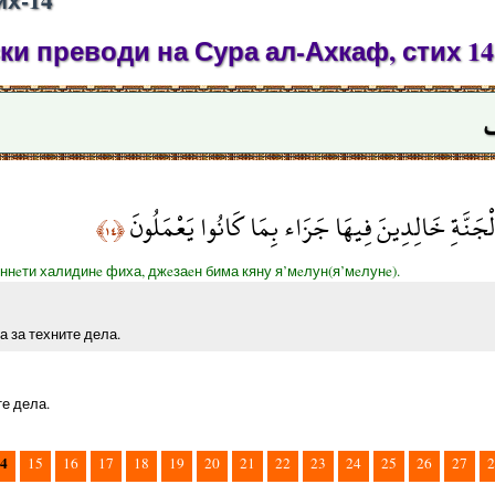
и преводи на Сура ал-Ахкаф, стих 14
ف
جَنَّةِ خَالِدِينَ فِيهَا جَزَاء بِمَا كَانُوا يَعْمَلُونَ
﴿١٤﴾
ннeти халидинe фиха, джeзаeн бима кяну я’мeлун(я’мeлунe).
а за техните дела.
те дела.
4
15
16
17
18
19
20
21
22
23
24
25
26
27
2