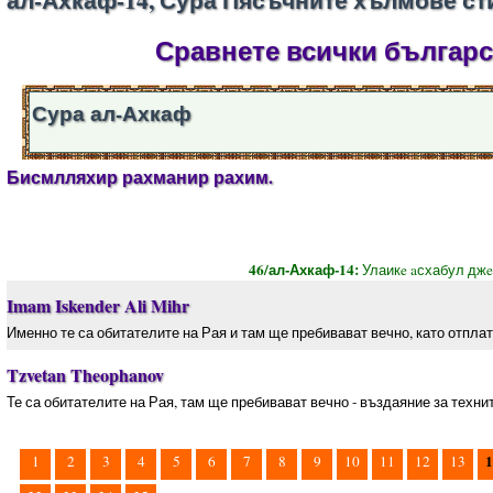
Сравнете всички българск
Сура ал-Ахкаф
Бисмлляхир рахманир рахим.
46/ал-Ахкаф-14:
Улаикe aсхабул джe
Imam Iskender Ali Mihr
Именно те са обитателите на Рая и там ще пребивават вечно, като отплат
Tzvetan Theophanov
Те са обитателите на Рая, там ще пребивават вечно - въздаяние за техни
1
1
2
3
4
5
6
7
8
9
10
11
12
13