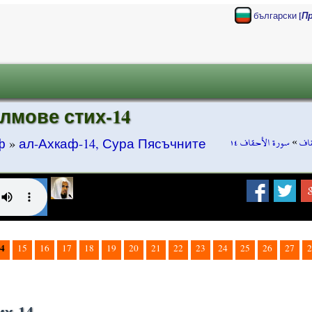
[
български
П
лмове стих-14
سورة الأحقاف ١٤
»
قاف
ф
»
ал-Ахкаф-14, Сура Пясъчните
4
15
16
17
18
19
20
21
22
23
24
25
26
27
2
их-14