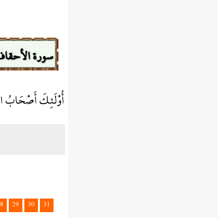
سورة الأحقا
أُوْلَئِكَ أَصْحَابُ الْ
8
29
30
31