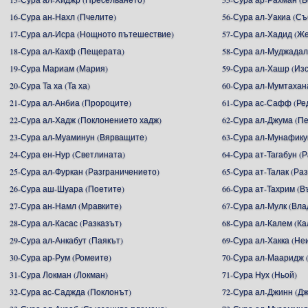
16-Сура ан-Нахл (Пчелите)
56-Сура ал-Уакиа (С
17-Сура ал-Исра (Нощното пътешествие)
57-Сура ал-Хадид (Ж
18-Сура ал-Кахф (Пещерата)
58-Сура ал-Муджадал
19-Сура Мариам (Мария)
59-Сура ал-Хашр (Из
20-Сура Та ха (Та ха)
60-Сура ал-Мумтахан
21-Сура ал-Анбиа (Пророците)
61-Сура ас-Сафф (Ре
22-Сура ал-Хадж (Поклонението хадж)
62-Сура ал-Джума (П
23-Сура ал-Муаминун (Вярващите)
63-Сура ал-Мунафику
24-Сура ен-Нур (Светлината)
64-Сура ат-Тагабун (
25-Сура ал-Фуркан (Разграничението)
65-Сура ат-Талак (Ра
26-Сура аш-Шуара (Поетите)
66-Сура ат-Тахрим (В
27-Сура ан-Намл (Мравките)
67-Сура ал-Мулк (Вл
28-Сура ал-Касас (Разказът)
68-Сура ал-Калем (К
29-Сура ал-Анкабут (Паякът)
69-Сура ал-Хакка (Не
30-Сура ар-Рум (Ромеите)
70-Сура ал-Мааридж 
31-Сура Локман (Локман)
71-Сура Нух (Ньой)
32-Сура ас-Саджда (Поклонът)
72-Сура ал-Джинн (Д