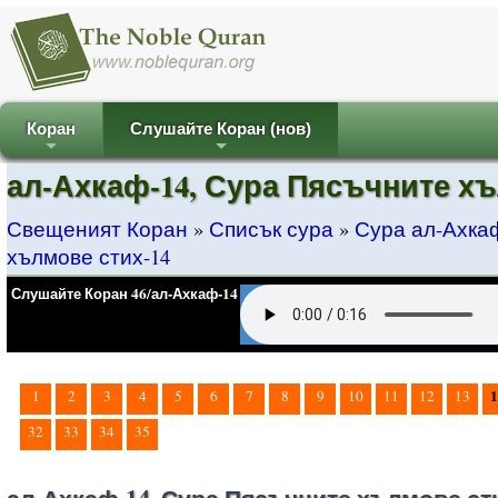
Коран
Слушайте Коран (нов)
+
+
ал-Ахкаф-14, Сура Пясъчните хъ
Свещеният Коран
»
Списък сура
»
Сура ал-Ахка
хълмове стих-14
Слушайте Коран 46/ал-Ахкаф-14
1
1
2
3
4
5
6
7
8
9
10
11
12
13
32
33
34
35
ал-Ахкаф-14, Сура Пясъчните хълмове ст