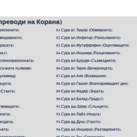
преводи на Корана)
азяснените)
81-Сура ат-Такуир (Обвиването)
ъвещаването)
82-Сура ал-Инфитар (Разкъсването)
красата)
83-Сура ал-Мутаффифин (Ощетяващите)
мът)
84-Сура ал-Иншикак (Разцепването)
Коленопреклонната)
85-Сура ал-Бурудж (Съзвездията)
ясъчните хълмове)
86-Сура ат-Тарик (Вечерницата)
ухаммад)
87-Сура ал-Аля (Всевишния)
едата)
88-Сура ал-Гашия (Всепокриващият ден)
(Стаите)
89-Сура ал-Фаджр (Зората)
90-Сура ал-Балад (Градът)
Отвяващите)
91-Сура аш-Шамс (Слънцето)
ината)
92-Сура ал-Лайл (Нощта)
вездата)
93-Сура ад-Духа (Утрото)
ната)
94-Сура ал-Инширах (Разтварянето)
Всемилостивия)
95-Сура ат-Тин (Смокинята)