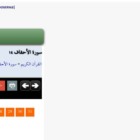
]
ромяна
سورة الأحقاف ١٤
سورة الأح
»
القرآن الكريم
8
29
30
31