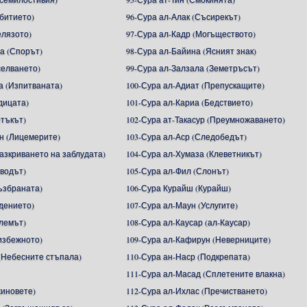
ъбитието)
96-Сура ал-Алак (Съсирекът)
елязото)
97-Сура ал-Кадр (Могъществото)
а (Спорът)
98-Сура ал-Байина (Ясният знак)
селването)
99-Сура ал-Залзала (Земетръсът)
а (Изпитваната)
100-Сура ал-Адиат (Препускащите)
дицата)
101-Сура ал-Кариа (Бедствието)
етъкът)
102-Сура ат-Такасур (Преумножаването)
н (Лицемерите)
103-Сура ал-Аср (Следобедът)
Разкриването на заблудата)
104-Сура ал-Хумаза (Клеветникът)
зводът)
105-Сура ал-Фил (Слонът)
ъзбраната)
106-Сура Курайш (Курайш)
адението)
107-Сура ал-Маун (Услугите)
алемът)
108-Сура ал-Каусар (ал-Каусар)
избежното)
109-Сура ал-Кафирун (Неверниците)
(Небесните стъпала)
110-Сура ан-Наср (Подкрепата)
111-Сура ал-Масад (Сплетените влакна)
жиновете)
112-Сура ал-Ихлас (Пречистването)