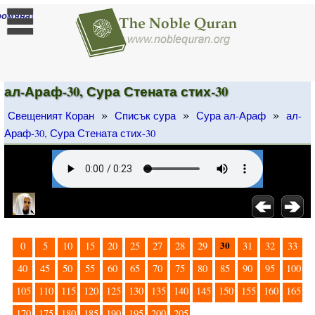
]
ромяна
ал-Араф-30, Сура Стената стих-30
»
»
»
Свещеният Коран
Списък сура
Сура ал-Араф
ал-
Араф-30, Сура Стената стих-30
30
0
5
10
15
20
25
27
28
29
31
32
33
40
45
50
55
60
65
70
75
80
85
90
95
100
105
110
115
120
125
130
135
140
145
150
155
160
165
170
175
180
185
190
195
200
205