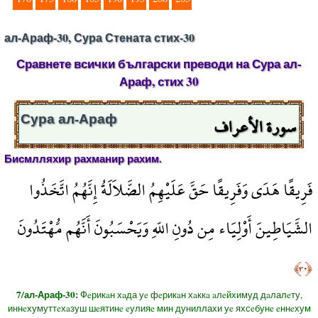
ал-Араф-30, Сура Стената стих-30
Сравнете всички български преводи на Сура ал-
Араф, стих 30
سورة الأعراف
Сура ал-Араф
Бисмлляхир рахманир рахим.
فَرِيقًا هَدَى وَفَرِيقًا حَقَّ عَلَيْهِمُ الضَّلاَلَةُ إِنَّهُمُ اتَّخَذُوا
الشَّيَاطِينَ أَوْلِيَاء مِن دُونِ اللّهِ وَيَحْسَبُونَ أَنَّهُم مُّهْتَدُونَ
﴿٣٠﴾
7/ал-Араф-30:
Фeрикaн хaда уe фeрикaн хaккa aлeйхимуд дaлалeту,
иннeхумуттeхaзуш шeятинe eулияe мин дуниллахи уe яхсeбунe eннeхум