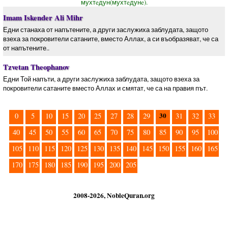
мухтeдун(мухтeдунe).
Imam Iskender Ali Mihr
Едни станаха от напътените, а други заслужиха заблудата, защото
взеха за покровители сатаните, вместо Аллах, а си въобразяват, че са
от напътените..
Tzvetan Theophanov
Едни Той напъти, а други заслужиха заблудата, защото взеха за
покровители сатаните вместо Аллах и смятат, че са на правия път.
30
0
5
10
15
20
25
27
28
29
31
32
33
40
45
50
55
60
65
70
75
80
85
90
95
100
105
110
115
120
125
130
135
140
145
150
155
160
165
170
175
180
185
190
195
200
205
2008-2026, NobleQuran.org