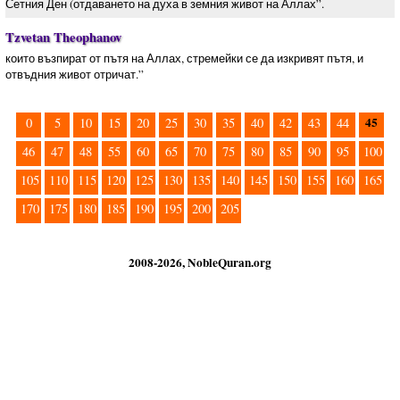
Сетния Ден (отдаването на духа в земния живот на Аллах”.
Tzvetan Theophanov
които възпират от пътя на Аллах, стремейки се да изкривят пътя, и
отвъдния живот отричат.”
45
0
5
10
15
20
25
30
35
40
42
43
44
46
47
48
55
60
65
70
75
80
85
90
95
100
105
110
115
120
125
130
135
140
145
150
155
160
165
170
175
180
185
190
195
200
205
2008-2026, NobleQuran.org