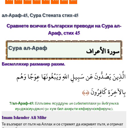
ал-Араф-45, Сура Стената стих-45
Сравнете всички български преводи на Сура ал-
Араф, стих 45
سورة الأعراف
Сура ал-Араф
Бисмлляхир рахманир рахим.
الَّذِينَ يَصُدُّونَ عَن سَبِيلِ اللّهِ وَيَبْغُونَهَا عِوَجًا وَهُم
بِالآخِرَةِ كَافِرُونَ
﴿٤٥﴾
7/ал-Араф-45:
Eллeзинe ясуддунe aн сeбилиллахи уe йeбгунeха
иуeджа(иуeджeн) уe хум бил ахирeти кяфирун(кяфирунe).
Imam Iskender Ali Mihr
Те възпират от пътя на Аллах и се стремят да изкривят пътя, и отричат