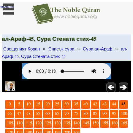
]
ромяна
ал-Араф-45, Сура Стената стих-45
»
»
»
Свещеният Коран
Списък сура
Сура ал-Араф
ал-
Араф-45, Сура Стената стих-45
45
0
5
10
15
20
25
30
35
40
42
43
44
46
47
48
55
60
65
70
75
80
85
90
95
100
105
110
115
120
125
130
135
140
145
150
155
160
165
170
175
180
185
190
195
200
205