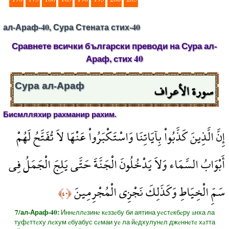
ал-Араф-40, Сура Стената стих-40
Сравнете всички български преводи на Сура ал-
Араф, стих 40
سورة الأعراف
Сура ал-Араф
Бисмлляхир рахманир рахим.
إِنَّ الَّذِينَ كَذَّبُواْ بِآيَاتِنَا وَاسْتَكْبَرُواْ عَنْهَا لاَ تُفَتَّحُ لَهُمْ
أَبْوَابُ السَّمَاء وَلاَ يَدْخُلُونَ الْجَنَّةَ حَتَّى يَلِجَ الْجَمَلُ فِي
سَمِّ الْخِيَاطِ وَكَذَلِكَ نَجْزِي الْمُجْرِمِينَ
﴿٤٠﴾
7/ал-Араф-40:
Иннeллeзинe кeззeбу би аятина уeстeкбeру aнха ла
туфeттeху лeхум eбуабус сeмаи уe ла йeдхулунeл джeннeтe хaтта