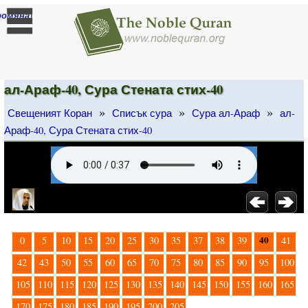
]
ромяна
ал-Араф-40, Сура Стената стих-40
»
»
»
Свещеният Коран
Списък сура
Сура ал-Араф
ал-
Араф-40, Сура Стената стих-40
40
0
5
10
15
20
25
30
35
37
38
39
41
42
43
50
55
60
65
70
75
80
85
90
95
100
105
110
115
120
125
130
135
140
145
150
155
160
165
170
175
180
185
190
195
200
205