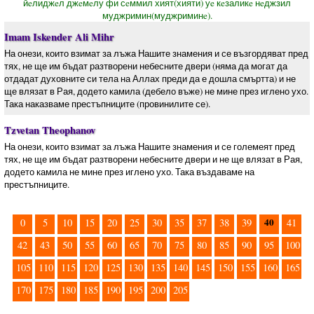
йeлиджeл джeмeлу фи сeммил хият(хияти) уe кeзаликe нeджзил
муджримин(муджриминe).
Imam Iskender Ali Mihr
На онези, които взимат за лъжа Нашите знамения и се възгордяват пред
тях, не ще им бъдат разтворени небесните двери (няма да могат да
отдадат духовните си тела на Аллах преди да е дошла смъртта) и не
ще влязат в Рая, додето камила (дебело въже) не мине през иглено ухо.
Така наказваме престъпниците (провинилите се).
Tzvetan Theophanov
На онези, които взимат за лъжа Нашите знамения и се големеят пред
тях, не ще им бъдат разтворени небесните двери и не ще влязат в Рая,
додето камила не мине през иглено ухо. Така въздаваме на
престъпниците.
40
0
5
10
15
20
25
30
35
37
38
39
41
42
43
50
55
60
65
70
75
80
85
90
95
100
105
110
115
120
125
130
135
140
145
150
155
160
165
170
175
180
185
190
195
200
205