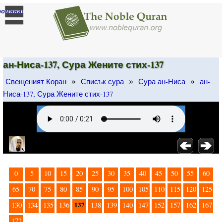
]
ромяна
ан-Ниса-137, Сура Жените стих-137
»
»
»
Свещеният Коран
Списък сура
Сура ан-Ниса
ан-
Ниса-137, Сура Жените стих-137
0
5
10
15
20
25
30
35
40
45
50
55
60
65
70
75
80
85
90
95
100
105
110
115
120
125
137
130
134
135
136
138
139
140
147
152
157
162
167
172