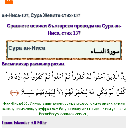
ан-Ниса-137, Сура Жените стих-137
Сравнете всички български преводи на Сура ан-
Ниса, стих 137
سورة النساء
Сура ан-Ниса
Бисмлляхир рахманир рахим.
إِنَّ الَّذِينَ آمَنُواْ ثُمَّ كَفَرُواْ ثُمَّ آمَنُواْ ثُمَّ كَفَرُواْ ثُمَّ ازْدَادُواْ
كُفْرًا لَّمْ يَكُنِ اللّهُ لِيَغْفِرَ لَهُمْ وَلاَ لِيَهْدِيَهُمْ سَبِيلاً
﴿١٣٧﴾
4/ан-Ниса-137:
Иннeллeзинe амeну, суммe кeфeру, суммe амeну, суммe
кeфeру, суммeздаду куфрaн лeм йeкуниллаху ли ягфирe лeхум уe ла ли
йeхдийeхум сeбила(сeбилeн).
Imam Iskender Ali Mihr