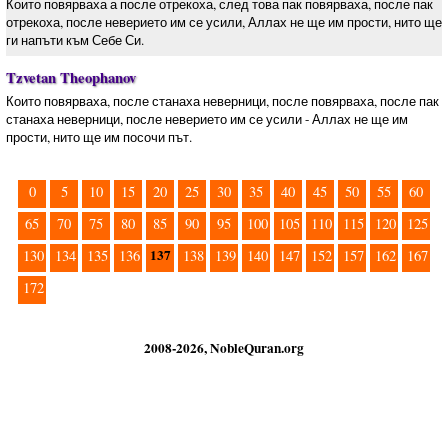
Които повярваха а после отрекоха, след това пак повярваха, после пак
отрекоха, после неверието им се усили, Аллах не ще им прости, нито ще
ги напъти към Себе Си.
Tzvetan Theophanov
Които повярваха, после станаха неверници, после повярваха, после пак
станаха неверници, после неверието им се усили - Аллах не ще им
прости, нито ще им посочи път.
0
5
10
15
20
25
30
35
40
45
50
55
60
65
70
75
80
85
90
95
100
105
110
115
120
125
137
130
134
135
136
138
139
140
147
152
157
162
167
172
2008-2026, NobleQuran.org