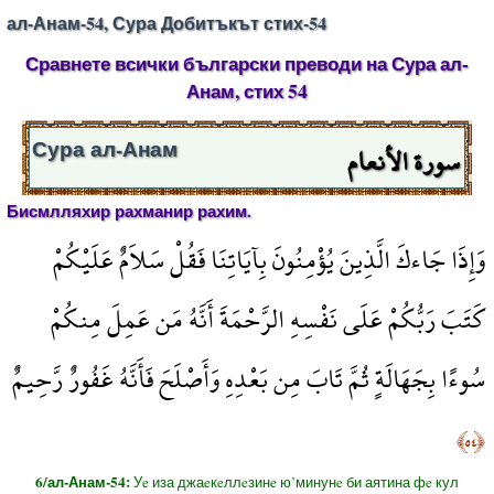
ал-Анам-54, Сура Добитъкът стих-54
Сравнете всички български преводи на Сура ал-
Анам, стих 54
سورة الأنعام
Сура ал-Анам
Бисмлляхир рахманир рахим.
وَإِذَا جَاءكَ الَّذِينَ يُؤْمِنُونَ بِآيَاتِنَا فَقُلْ سَلاَمٌ عَلَيْكُمْ
كَتَبَ رَبُّكُمْ عَلَى نَفْسِهِ الرَّحْمَةَ أَنَّهُ مَن عَمِلَ مِنكُمْ
سُوءًا بِجَهَالَةٍ ثُمَّ تَابَ مِن بَعْدِهِ وَأَصْلَحَ فَأَنَّهُ غَفُورٌ رَّحِيمٌ
﴿٥٤﴾
6/ал-Анам-54:
Уe иза джаeкeллeзинe ю’минунe би аятина фe кул