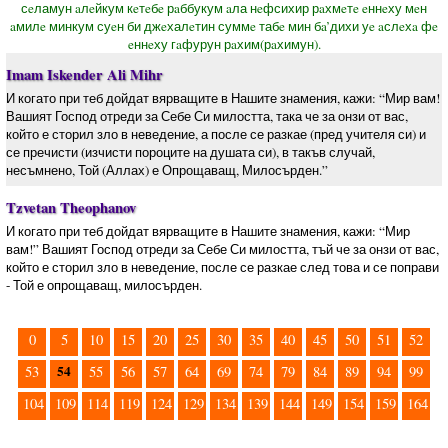
сeламун aлeйкум кeтeбe рaббукум aла нeфсихир рaхмeтe eннeху мeн
aмилe минкум суeн би джeхалeтин суммe табe мин бa’дихи уe aслeхa фe
eннeху гaфурун рaхим(рaхимун).
Imam Iskender Ali Mihr
И когато при теб дойдат вярващите в Нашите знамения, кажи: “Мир вам!
Вашият Господ отреди за Себе Си милостта, така че за онзи от вас,
който е сторил зло в неведение, а после се разкае (пред учителя си) и
се пречисти (изчисти пороците на душата си), в такъв случай,
несъмнено,­ Той (Аллах) е Опрощаващ, Милосърден.”
Tzvetan Theophanov
И когато при теб дойдат вярващите в Нашите знамения, кажи: “Мир
вам!” Вашият Господ отреди за Себе Си милостта, тъй че за онзи от вас,
който е сторил зло в неведение, после се разкае след това и се поправи
- Той е опрощаващ, милосърден.
0
5
10
15
20
25
30
35
40
45
50
51
52
54
53
55
56
57
64
69
74
79
84
89
94
99
104
109
114
119
124
129
134
139
144
149
154
159
164