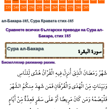
235
240
245
250
255
260
265
270
275
280
285
ал-Бакара-185, Сура Кравата стих-185
Сравнете всички български преводи на Сура ал-
Бакара, стих 185
سورة البقرة
Сура ал-Бакара
Бисмлляхир рахманир рахим.
شَهْرُ رَمَضَانَ الَّذِيَ أُنزِلَ فِيهِ الْقُرْآنُ هُدًى لِّلنَّاسِ
وَبَيِّنَاتٍ مِّنَ الْهُدَى وَالْفُرْقَانِ فَمَن شَهِدَ مِنكُمُ الشَّهْرَ
فَلْيَصُمْهُ وَمَن كَانَ مَرِيضًا أَوْ عَلَى سَفَرٍ فَعِدَّةٌ مِّنْ أَيَّامٍ