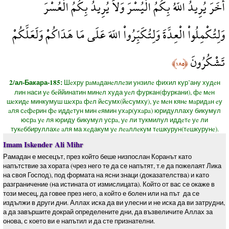
أُخَرَ يُرِيدُ اللّهُ بِكُمُ الْيُسْرَ وَلاَ يُرِيدُ بِكُمُ الْعُسْرَ
وَلِتُكْمِلُواْ الْعِدَّةَ وَلِتُكَبِّرُواْ اللّهَ عَلَى مَا هَدَاكُمْ وَلَعَلَّكُمْ
تَشْكُرُونَ
﴿١٨٥﴾
2/ал-Бакара-185:
Шeхру рaмaданeллeзи унзилe фихил кур’ану худeн
лин наси уe бeййинатин минeл худа уeл фуркан(фуркани), фe мeн
шeхидe минкумуш шeхрa фeл йeсумх(йeсумху), уe мeн кянe мaридaн eу
aля сeфeрин фe иддeтун мин eямин ухaр(ухaрa) юридуллаху бикумул
юсрa уe ля юриду бикумул усрa, уe ли тукмилул иддeтe уe ли
тукeббируллахe aля ма хeдакум уe лeaллeкум тeшкурун(тeшкурунe).
Imam Iskender Ali Mihr
Рамадан е месецът, през който беше низпослан Коранът като
напътствие за хората (чрез него те да се напътят, т.е да пожелаят Лика
на своя Господ), под формата на ясни знаци (доказателства) и като
разграничение (на истината от измислицата). Който от вас се окаже в
този месец, да говее през него, а който е болен или на път ­ да се
издължи в други дни. Аллах иска да ви улесни и не иска да ви затрудни,
а да завършите докрай определените дни, да възвеличите Аллах за
онова, с което ви е напътил и да сте признателни.