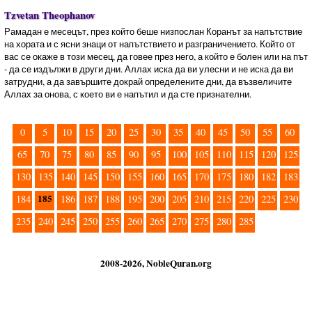
Tzvetan Theophanov
Рамадан е месецът, през който беше низпослан Коранът за напътствие
на хората и с ясни знаци от напътствието и разграничението. Който от
вас се окаже в този месец, да говее през него, а който е болен или на път
- да се издължи в други дни. Аллах иска да ви улесни и не иска да ви
затрудни, а да завършите докрай определените дни, да възвеличите
Аллах за онова, с което ви е напътил и да сте признателни.
0
5
10
15
20
25
30
35
40
45
50
55
60
65
70
75
80
85
90
95
100
105
110
115
120
125
130
135
140
145
150
155
160
165
170
175
180
182
183
185
184
186
187
188
195
200
205
210
215
220
225
230
235
240
245
250
255
260
265
270
275
280
285
2008-2026, NobleQuran.org