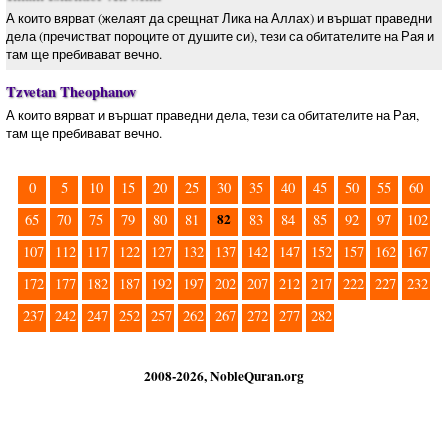
А които вярват (желаят да срещнат Лика на Аллах) и вършат праведни
дела (пречистват пороците от душите си), тези са обитателите на Рая и
там ще пребивават вечно.
Tzvetan Theophanov
А които вярват и вършат праведни дела, тези са обитателите на Рая,
там ще пребивават вечно.
0
5
10
15
20
25
30
35
40
45
50
55
60
82
65
70
75
79
80
81
83
84
85
92
97
102
107
112
117
122
127
132
137
142
147
152
157
162
167
172
177
182
187
192
197
202
207
212
217
222
227
232
237
242
247
252
257
262
267
272
277
282
2008-2026, NobleQuran.org