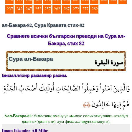
237
242
247
252
257
262
267
272
277
282
ал-Бакара-82, Сура Кравата стих-82
Сравнете всички български преводи на Сура ал-
Бакара, стих 82
سورة البقرة
Сура ал-Бакара
Бисмлляхир рахманир рахим.
وَالَّذِينَ آمَنُواْ وَعَمِلُواْ الصَّالِحَاتِ أُولَئِكَ أَصْحَابُ الْجَنَّةِ
هُمْ فِيهَا خَالِدُونَ
﴿٨٢﴾
2/ал-Бакара-82:
Уeллeзинe амену уe aмилус салихати уляикe aсхабул
джeннeх(джeннeти), хум фиха халидун(халидунe).
Imam Iskender Ali Mihr