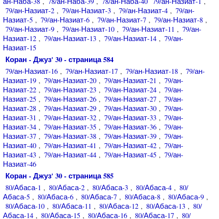
ан-Наба-38
78/ан-Наба-39
78/ан-Наба-40
79/ан-Назиат-1
,
,
,
79/ан-Назиат-2
79/ан-Назиат-3
79/ан-Назиат-4
79/ан-
,
,
,
Назиат-5
79/ан-Назиат-6
79/ан-Назиат-7
79/ан-Назиат-8
,
,
,
,
79/ан-Назиат-9
79/ан-Назиат-10
79/ан-Назиат-11
79/ан-
,
,
,
Назиат-12
79/ан-Назиат-13
79/ан-Назиат-14
79/ан-
,
,
,
Назиат-15
Коран - Джуз' 30 - страница 584
79/ан-Назиат-16
79/ан-Назиат-17
79/ан-Назиат-18
79/ан-
,
,
,
Назиат-19
79/ан-Назиат-20
79/ан-Назиат-21
79/ан-
,
,
,
Назиат-22
79/ан-Назиат-23
79/ан-Назиат-24
79/ан-
,
,
,
Назиат-25
79/ан-Назиат-26
79/ан-Назиат-27
79/ан-
,
,
,
Назиат-28
79/ан-Назиат-29
79/ан-Назиат-30
79/ан-
,
,
,
Назиат-31
79/ан-Назиат-32
79/ан-Назиат-33
79/ан-
,
,
,
Назиат-34
79/ан-Назиат-35
79/ан-Назиат-36
79/ан-
,
,
,
Назиат-37
79/ан-Назиат-38
79/ан-Назиат-39
79/ан-
,
,
,
Назиат-40
79/ан-Назиат-41
79/ан-Назиат-42
79/ан-
,
,
,
Назиат-43
79/ан-Назиат-44
79/ан-Назиат-45
79/ан-
,
,
,
Назиат-46
Коран - Джуз' 30 - страница 585
80/Абаса-1
80/Абаса-2
80/Абаса-3
80/Абаса-4
80/
,
,
,
,
Абаса-5
80/Абаса-6
80/Абаса-7
80/Абаса-8
80/Абаса-9
,
,
,
,
,
80/Абаса-10
80/Абаса-11
80/Абаса-12
80/Абаса-13
80/
,
,
,
,
Абаса-14
80/Абаса-15
80/Абаса-16
80/Абаса-17
80/
,
,
,
,