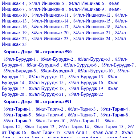
Иншикак-4
84/ал-Иншикак-5
84/ал-Иншикак-6
84/ал-
,
,
,
Иншикак-7
84/ал-Иншикак-8
84/ал-Иншикак-9
84/ал-
,
,
,
Иншикак-10
84/ал-Иншикак-11
84/ал-Иншикак-12
84/ал-
,
,
,
Иншикак-13
84/ал-Иншикак-14
84/ал-Иншикак-15
84/ал-
,
,
,
Иншикак-16
84/ал-Иншикак-17
84/ал-Иншикак-18
84/ал-
,
,
,
Иншикак-19
84/ал-Иншикак-20
84/ал-Иншикак-21
84/ал-
,
,
,
Иншикак-22
84/ал-Иншикак-23
84/ал-Иншикак-24
84/ал-
,
,
,
Иншикак-25
Коран - Джуз' 30 - страница 590
85/ал-Бурудж-1
85/ал-Бурудж-2
85/ал-Бурудж-3
85/ал-
,
,
,
Бурудж-4
85/ал-Бурудж-5
85/ал-Бурудж-6
85/ал-Бурудж-7
,
,
,
,
85/ал-Бурудж-8
85/ал-Бурудж-9
85/ал-Бурудж-10
85/ал-
,
,
,
Бурудж-11
85/ал-Бурудж-12
85/ал-Бурудж-13
85/ал-
,
,
,
Бурудж-14
85/ал-Бурудж-15
85/ал-Бурудж-16
85/ал-
,
,
,
Бурудж-17
85/ал-Бурудж-18
85/ал-Бурудж-19
85/ал-
,
,
,
Бурудж-20
85/ал-Бурудж-21
85/ал-Бурудж-22
,
,
Коран - Джуз' 30 - страница 591
86/ат-Тарик-1
86/ат-Тарик-2
86/ат-Тарик-3
86/ат-Тарик-4
,
,
,
,
86/ат-Тарик-5
86/ат-Тарик-6
86/ат-Тарик-7
86/ат-Тарик-8
,
,
,
,
86/ат-Тарик-9
86/ат-Тарик-10
86/ат-Тарик-11
86/ат-
,
,
,
Тарик-12
86/ат-Тарик-13
86/ат-Тарик-14
86/ат-Тарик-15
86/
,
,
,
,
ат-Тарик-16
86/ат-Тарик-17
87/ал-Аля-1
87/ал-Аля-2
87/ал-
,
,
,