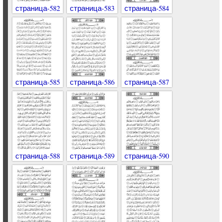
страница-582
страница-583
страница-584
страница-585
страница-586
страница-587
страница-588
страница-589
страница-590