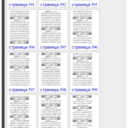
страница-591
страница-592
страница-593
страница-594
страница-595
страница-596
страница-597
страница-598
страница-599