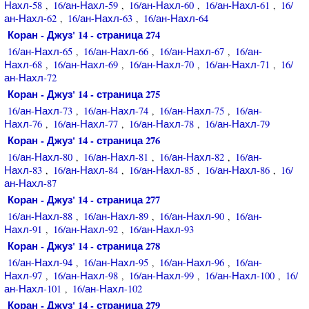
Нахл-58
16/ан-Нахл-59
16/ан-Нахл-60
16/ан-Нахл-61
16/
,
,
,
,
ан-Нахл-62
16/ан-Нахл-63
16/ан-Нахл-64
,
,
Коран - Джуз' 14 - страница 274
16/ан-Нахл-65
16/ан-Нахл-66
16/ан-Нахл-67
16/ан-
,
,
,
Нахл-68
16/ан-Нахл-69
16/ан-Нахл-70
16/ан-Нахл-71
16/
,
,
,
,
ан-Нахл-72
Коран - Джуз' 14 - страница 275
16/ан-Нахл-73
16/ан-Нахл-74
16/ан-Нахл-75
16/ан-
,
,
,
Нахл-76
16/ан-Нахл-77
16/ан-Нахл-78
16/ан-Нахл-79
,
,
,
Коран - Джуз' 14 - страница 276
16/ан-Нахл-80
16/ан-Нахл-81
16/ан-Нахл-82
16/ан-
,
,
,
Нахл-83
16/ан-Нахл-84
16/ан-Нахл-85
16/ан-Нахл-86
16/
,
,
,
,
ан-Нахл-87
Коран - Джуз' 14 - страница 277
16/ан-Нахл-88
16/ан-Нахл-89
16/ан-Нахл-90
16/ан-
,
,
,
Нахл-91
16/ан-Нахл-92
16/ан-Нахл-93
,
,
Коран - Джуз' 14 - страница 278
16/ан-Нахл-94
16/ан-Нахл-95
16/ан-Нахл-96
16/ан-
,
,
,
Нахл-97
16/ан-Нахл-98
16/ан-Нахл-99
16/ан-Нахл-100
16/
,
,
,
,
ан-Нахл-101
16/ан-Нахл-102
,
Коран - Джуз' 14 - страница 279