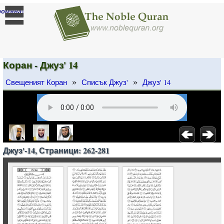
]
ромяна
Коран - Джуз' 14
»
»
Свещеният Коран
Списък Джуз'
Джуз' 14
Джуз'-14, Страници: 262-281