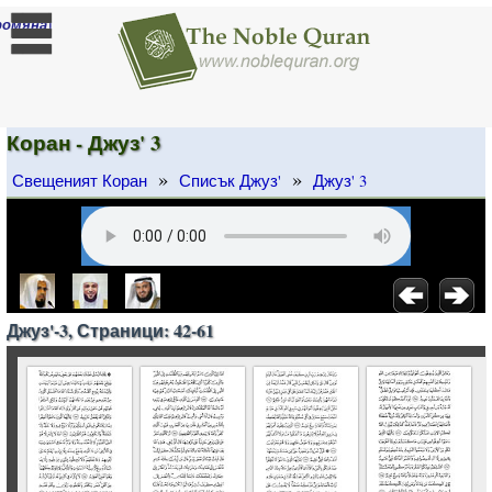
]
ромяна
Коран - Джуз' 3
»
»
Свещеният Коран
Списък Джуз'
Джуз' 3
Джуз'-3, Страници: 42-61